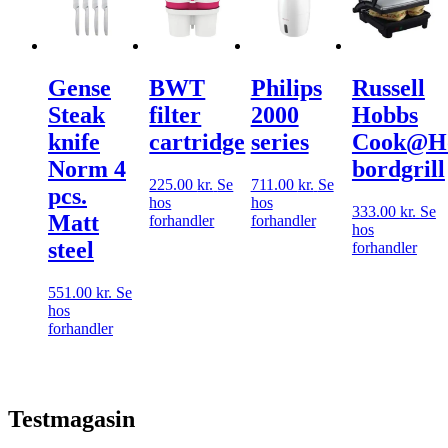
Gense
BWT
Philips
Russell
Steak
filter
2000
Hobbs
knife
cartridge
series
Cook@H
Norm 4
bordgrill
225.00
kr.
Se
711.00
kr.
Se
pcs.
hos
hos
333.00
kr.
Se
Matt
forhandler
forhandler
hos
steel
forhandler
551.00
kr.
Se
hos
forhandler
Testmagasin