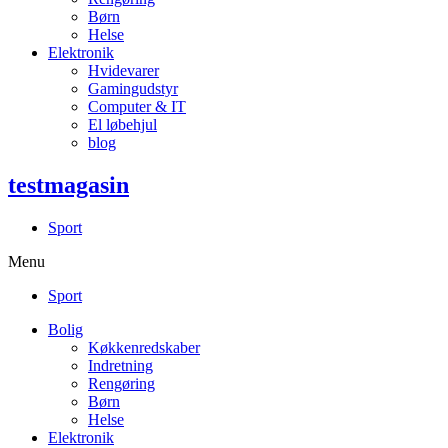
Børn
Helse
Elektronik
Hvidevarer
Gamingudstyr
Computer & IT
El løbehjul
blog
testmagasin
Sport
Menu
Sport
Bolig
Køkkenredskaber
Indretning
Rengøring
Børn
Helse
Elektronik