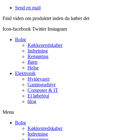
Videre
Send en mail
til
Find viden om produktet inden du køber det
indhold
Icon-facebook
Twitter
Instagram
Bolig
Køkkenredskaber
Indretning
Rengøring
Børn
Helse
Elektronik
Hvidevarer
Gamingudstyr
Computer & IT
El løbehjul
blog
Menu
Bolig
Køkkenredskaber
Indretning
Rengøring