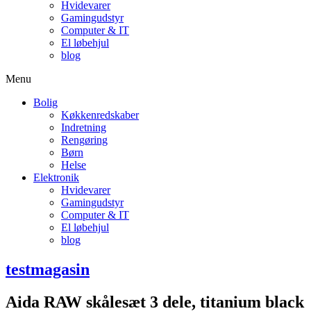
Hvidevarer
Gamingudstyr
Computer & IT
El løbehjul
blog
Menu
Bolig
Køkkenredskaber
Indretning
Rengøring
Børn
Helse
Elektronik
Hvidevarer
Gamingudstyr
Computer & IT
El løbehjul
blog
testmagasin
Aida RAW skålesæt 3 dele, titanium black