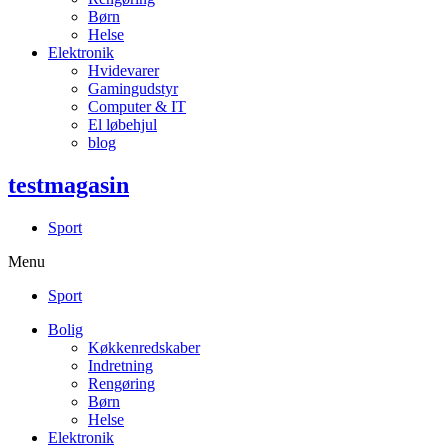
Børn
Helse
Elektronik
Hvidevarer
Gamingudstyr
Computer & IT
El løbehjul
blog
testmagasin
Sport
Menu
Sport
Bolig
Køkkenredskaber
Indretning
Rengøring
Børn
Helse
Elektronik