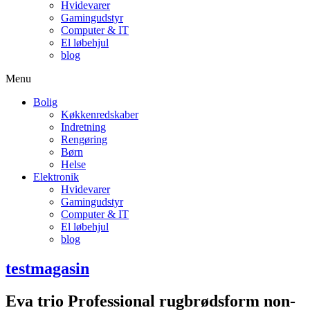
Hvidevarer
Gamingudstyr
Computer & IT
El løbehjul
blog
Menu
Bolig
Køkkenredskaber
Indretning
Rengøring
Børn
Helse
Elektronik
Hvidevarer
Gamingudstyr
Computer & IT
El løbehjul
blog
testmagasin
Eva trio Professional rugbrødsform non-