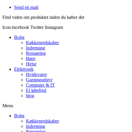
Videre
Send en mail
til
Find viden om produktet inden du køber det
indhold
Icon-facebook
Twitter
Instagram
Bolig
Køkkenredskaber
Indretning
Rengøring
Børn
Helse
Elektronik
Hvidevarer
Gamingudstyr
Computer & IT
El løbehjul
blog
Menu
Bolig
Køkkenredskaber
Indretning
Rengøring