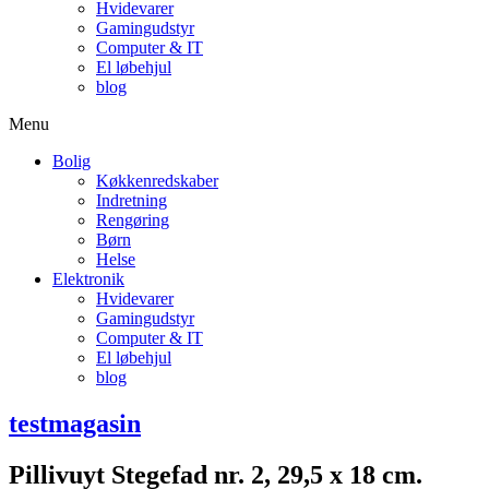
Hvidevarer
Gamingudstyr
Computer & IT
El løbehjul
blog
Menu
Bolig
Køkkenredskaber
Indretning
Rengøring
Børn
Helse
Elektronik
Hvidevarer
Gamingudstyr
Computer & IT
El løbehjul
blog
testmagasin
Pillivuyt Stegefad nr. 2, 29,5 x 18 cm.