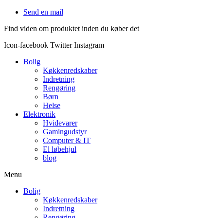
Videre
Send en mail
til
Find viden om produktet inden du køber det
indhold
Icon-facebook
Twitter
Instagram
Bolig
Køkkenredskaber
Indretning
Rengøring
Børn
Helse
Elektronik
Hvidevarer
Gamingudstyr
Computer & IT
El løbehjul
blog
Menu
Bolig
Køkkenredskaber
Indretning
Rengøring