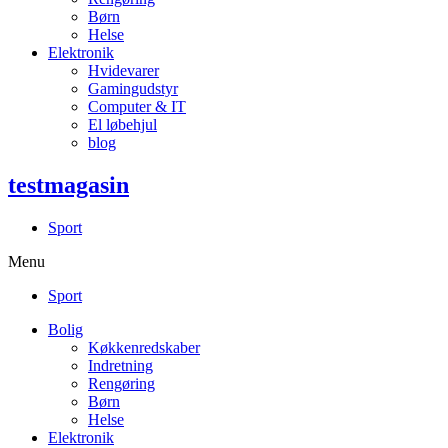
Børn
Helse
Elektronik
Hvidevarer
Gamingudstyr
Computer & IT
El løbehjul
blog
testmagasin
Sport
Menu
Sport
Bolig
Køkkenredskaber
Indretning
Rengøring
Børn
Helse
Elektronik