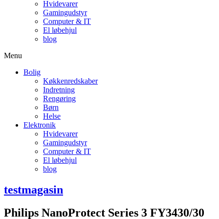
Hvidevarer
Gamingudstyr
Computer & IT
El løbehjul
blog
Menu
Bolig
Køkkenredskaber
Indretning
Rengøring
Børn
Helse
Elektronik
Hvidevarer
Gamingudstyr
Computer & IT
El løbehjul
blog
testmagasin
Philips NanoProtect Series 3 FY3430/30