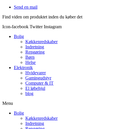
Videre
Send en mail
til
Find viden om produktet inden du køber det
indhold
Icon-facebook
Twitter
Instagram
Bolig
Køkkenredskaber
Indretning
Rengøring
Børn
Helse
Elektronik
Hvidevarer
Gamingudstyr
Computer & IT
El løbehjul
blog
Menu
Bolig
Køkkenredskaber
Indretning
Rengøring