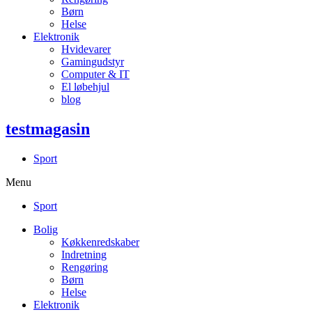
Børn
Helse
Elektronik
Hvidevarer
Gamingudstyr
Computer & IT
El løbehjul
blog
testmagasin
Sport
Menu
Sport
Bolig
Køkkenredskaber
Indretning
Rengøring
Børn
Helse
Elektronik