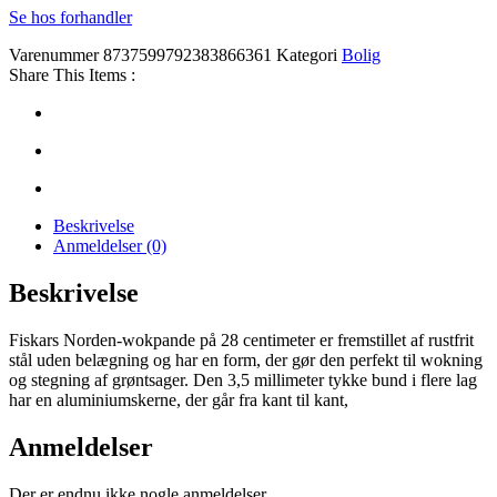
Se hos forhandler
Varenummer
8737599792383866361
Kategori
Bolig
Share This Items :
Beskrivelse
Anmeldelser (0)
Beskrivelse
Fiskars Norden-wokpande på 28 centimeter er fremstillet af rustfrit
stål uden belægning og har en form, der gør den perfekt til wokning
og stegning af grøntsager. Den 3,5 millimeter tykke bund i flere lag
har en aluminiumskerne, der går fra kant til kant,
Anmeldelser
Der er endnu ikke nogle anmeldelser.