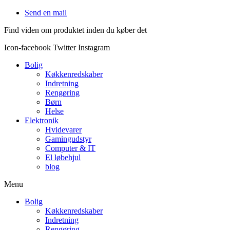
Videre
Send en mail
til
Find viden om produktet inden du køber det
indhold
Icon-facebook
Twitter
Instagram
Bolig
Køkkenredskaber
Indretning
Rengøring
Børn
Helse
Elektronik
Hvidevarer
Gamingudstyr
Computer & IT
El løbehjul
blog
Menu
Bolig
Køkkenredskaber
Indretning
Rengøring