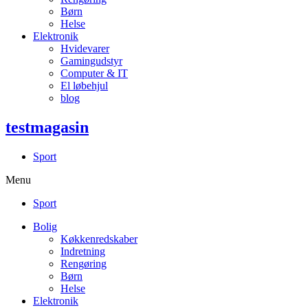
Børn
Helse
Elektronik
Hvidevarer
Gamingudstyr
Computer & IT
El løbehjul
blog
testmagasin
Sport
Menu
Sport
Bolig
Køkkenredskaber
Indretning
Rengøring
Børn
Helse
Elektronik