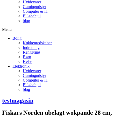
Hvidevarer
Gamingudstyr
Computer & IT
El løbehjul
blog
Menu
Bolig
Køkkenredskaber
Indretning
Rengøring
Børn
Helse
Elektronik
Hvidevarer
Gamingudstyr
Computer & IT
El løbehjul
blog
testmagasin
Fiskars Norden ubelagt wokpande 28 cm,