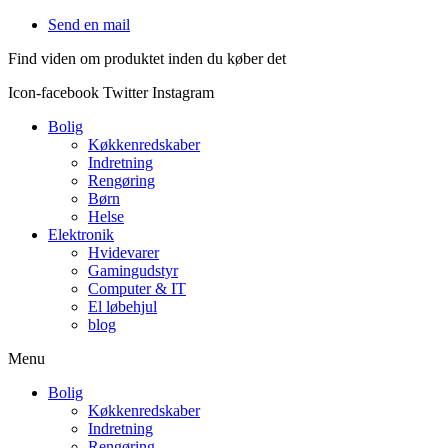
Videre
Send en mail
til
Find viden om produktet inden du køber det
indhold
Icon-facebook
Twitter
Instagram
Bolig
Køkkenredskaber
Indretning
Rengøring
Børn
Helse
Elektronik
Hvidevarer
Gamingudstyr
Computer & IT
El løbehjul
blog
Menu
Bolig
Køkkenredskaber
Indretning
Rengøring