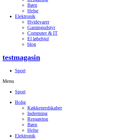
Børn
Helse
Elektronik
Hvidevarer
Gamingudstyr
Computer & IT
El løbehjul
blog
testmagasin
Sport
Menu
Sport
Bolig
Køkkenredskaber
Indretning
Rengøring
Børn
Helse
Elektronik