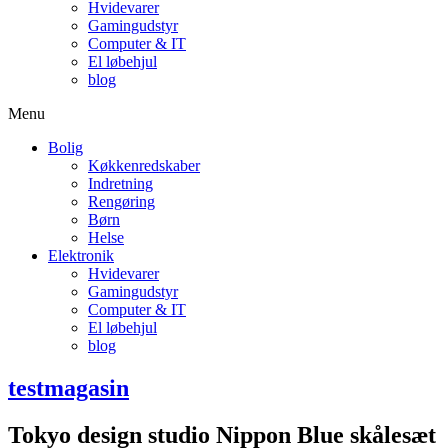
Hvidevarer
Gamingudstyr
Computer & IT
El løbehjul
blog
Menu
Bolig
Køkkenredskaber
Indretning
Rengøring
Børn
Helse
Elektronik
Hvidevarer
Gamingudstyr
Computer & IT
El løbehjul
blog
testmagasin
Tokyo design studio Nippon Blue skålesæt