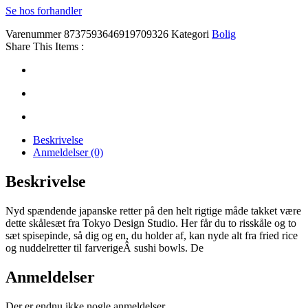
Se hos forhandler
Varenummer
8737593646919709326
Kategori
Bolig
Share This Items :
Beskrivelse
Anmeldelser (0)
Beskrivelse
Nyd spændende japanske retter på den helt rigtige måde takket være
dette skålesæt fra Tokyo Design Studio. Her får du to risskåle og to
sæt spisepinde, så dig og en, du holder af, kan nyde alt fra fried rice
og nuddelretter til farverigeÂ sushi bowls. De
Anmeldelser
Der er endnu ikke nogle anmeldelser.