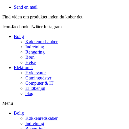
Videre
Send en mail
til
Find viden om produktet inden du køber det
indhold
Icon-facebook
Twitter
Instagram
Bolig
Køkkenredskaber
Indretning
Rengøring
Børn
Helse
Elektronik
Hvidevarer
Gamingudstyr
Computer & IT
El løbehjul
blog
Menu
Bolig
Køkkenredskaber
Indretning
Rengøring