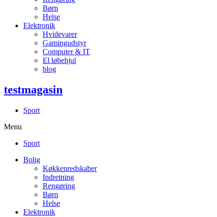
Børn
Helse
Elektronik
Hvidevarer
Gamingudstyr
Computer & IT
El løbehjul
blog
testmagasin
Sport
Menu
Sport
Bolig
Køkkenredskaber
Indretning
Rengøring
Børn
Helse
Elektronik