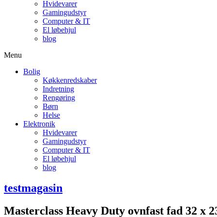
Hvidevarer
Gamingudstyr
Computer & IT
El løbehjul
blog
Menu
Bolig
Køkkenredskaber
Indretning
Rengøring
Børn
Helse
Elektronik
Hvidevarer
Gamingudstyr
Computer & IT
El løbehjul
blog
testmagasin
Masterclass Heavy Duty ovnfast fad 32 x 23 