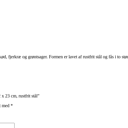
d, fjerkræ og grøntsager. Formen er lavet af rustfrit stål og fås i to s
 23 cm, rustfrit stål”
et med
*