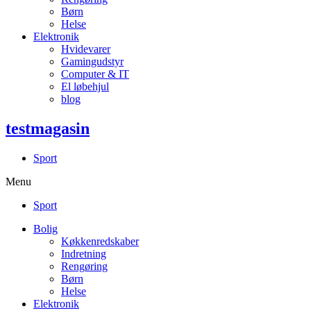
Børn
Helse
Elektronik
Hvidevarer
Gamingudstyr
Computer & IT
El løbehjul
blog
testmagasin
Sport
Menu
Sport
Bolig
Køkkenredskaber
Indretning
Rengøring
Børn
Helse
Elektronik