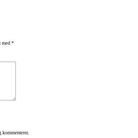
et med
*
eg kommenterer.