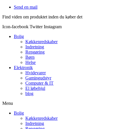
Videre
Send en mail
til
Find viden om produktet inden du køber det
indhold
Icon-facebook
Twitter
Instagram
Bolig
Køkkenredskaber
Indretning
Rengøring
Børn
Helse
Elektronik
Hvidevarer
Gamingudstyr
Computer & IT
El løbehjul
blog
Menu
Bolig
Køkkenredskaber
Indretning
Rengøring