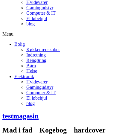
Hvidevarer
Gamingudstyr
Computer & IT
El løbehjul
blog
Menu
Bolig
Køkkenredskaber
Indretning
Rengøring
Børn
Helse
Elektronik
Hvidevarer
Gamingudstyr
Computer & IT
El løbehjul
blog
testmagasin
Mad i fad – Kogebog – hardcover