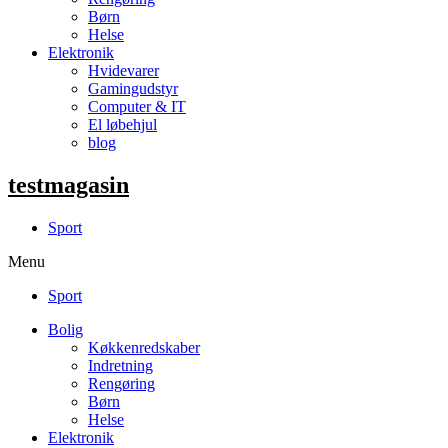
Børn
Helse
Elektronik
Hvidevarer
Gamingudstyr
Computer & IT
El løbehjul
blog
testmagasin
Sport
Menu
Sport
Bolig
Køkkenredskaber
Indretning
Rengøring
Børn
Helse
Elektronik