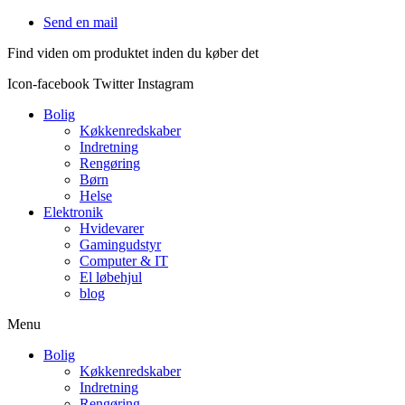
Videre
Send en mail
til
Find viden om produktet inden du køber det
indhold
Icon-facebook
Twitter
Instagram
Bolig
Køkkenredskaber
Indretning
Rengøring
Børn
Helse
Elektronik
Hvidevarer
Gamingudstyr
Computer & IT
El løbehjul
blog
Menu
Bolig
Køkkenredskaber
Indretning
Rengøring