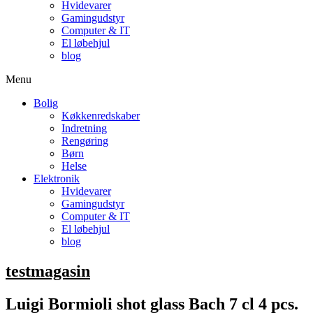
Hvidevarer
Gamingudstyr
Computer & IT
El løbehjul
blog
Menu
Bolig
Køkkenredskaber
Indretning
Rengøring
Børn
Helse
Elektronik
Hvidevarer
Gamingudstyr
Computer & IT
El løbehjul
blog
testmagasin
Luigi Bormioli shot glass Bach 7 cl 4 pcs.