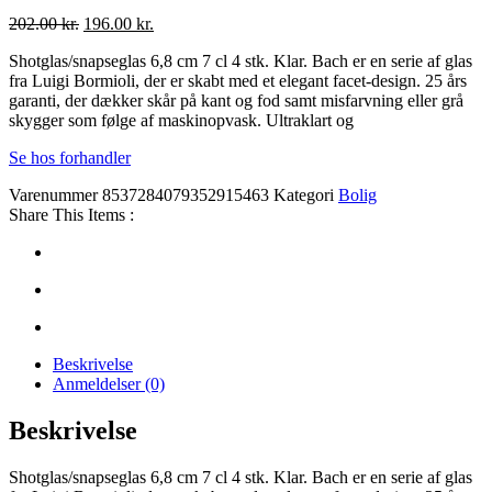
Den
Den
202.00
kr.
196.00
kr.
oprindelige
aktuelle
Shotglas/snapseglas 6,8 cm 7 cl 4 stk. Klar. Bach er en serie af glas
pris
pris
fra Luigi Bormioli, der er skabt med et elegant facet-design. 25 års
var:
er:
garanti, der dækker skår på kant og fod samt misfarvning eller grå
202.00 kr..
196.00 kr..
skygger som følge af maskinopvask. Ultraklart og
Se hos forhandler
Varenummer
8537284079352915463
Kategori
Bolig
Share This Items :
Beskrivelse
Anmeldelser (0)
Beskrivelse
Shotglas/snapseglas 6,8 cm 7 cl 4 stk. Klar. Bach er en serie af glas