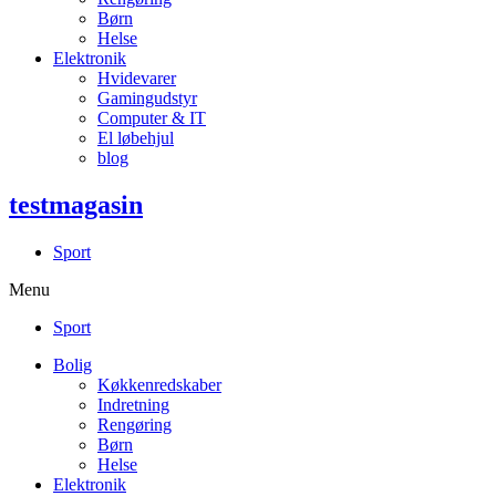
Børn
Helse
Elektronik
Hvidevarer
Gamingudstyr
Computer & IT
El løbehjul
blog
testmagasin
Sport
Menu
Sport
Bolig
Køkkenredskaber
Indretning
Rengøring
Børn
Helse
Elektronik