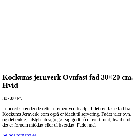
Kockums jernverk Ovnfast fad 30×20 cm.
Hvid
307.00
kr.
Tilbered spændende retter i ovnen ved hjælp af det ovnfaste fad fra
Kockums Jernverk, som også er ideelt til servering. Fadet tåler ovn,
og det enkle, tidsløse design gør sig godt på ethvert bord, hvad end
det er fornem middag eller til hverdag. Fadet mål
Se hos forhandler