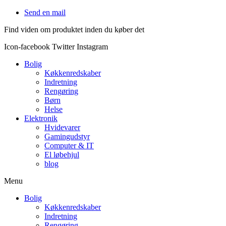
Videre
Send en mail
til
Find viden om produktet inden du køber det
indhold
Icon-facebook
Twitter
Instagram
Bolig
Køkkenredskaber
Indretning
Rengøring
Børn
Helse
Elektronik
Hvidevarer
Gamingudstyr
Computer & IT
El løbehjul
blog
Menu
Bolig
Køkkenredskaber
Indretning
Rengøring