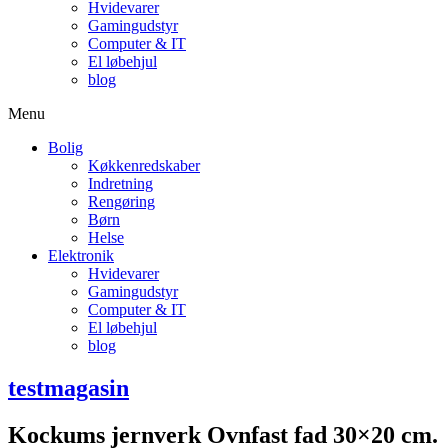
Hvidevarer
Gamingudstyr
Computer & IT
El løbehjul
blog
Menu
Bolig
Køkkenredskaber
Indretning
Rengøring
Børn
Helse
Elektronik
Hvidevarer
Gamingudstyr
Computer & IT
El løbehjul
blog
testmagasin
Kockums jernverk Ovnfast fad 30×20 cm.