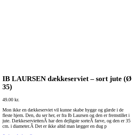
IB LAURSEN dækkeserviet – sort jute (Ø
35)
49.00
kr.
Mon ikke en dækkeserviet vil kunne skabe hygge og glæde i de
fleste hjem. Den, du ser her, er fra Ib Laursen og den er fremstillet i
jute. DækkeserviettenÂ har den dejligste sorteÂ farve, og den er 35
cm. i diameter.Â Det er ikke altid man lægger en dug p