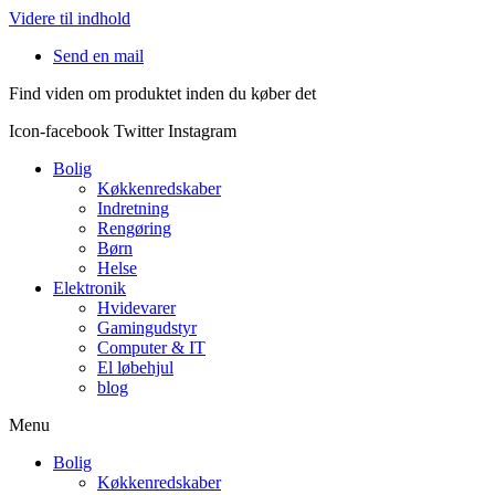
Videre til indhold
Send en mail
Find viden om produktet inden du køber det
Icon-facebook
Twitter
Instagram
Bolig
Køkkenredskaber
Indretning
Rengøring
Børn
Helse
Elektronik
Hvidevarer
Gamingudstyr
Computer & IT
El løbehjul
blog
Menu
Bolig
Køkkenredskaber