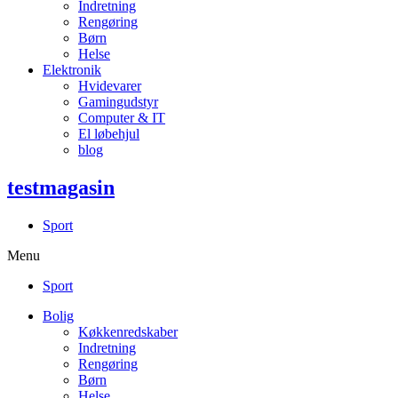
Indretning
Rengøring
Børn
Helse
Elektronik
Hvidevarer
Gamingudstyr
Computer & IT
El løbehjul
blog
testmagasin
Sport
Menu
Sport
Bolig
Køkkenredskaber
Indretning
Rengøring
Børn
Helse