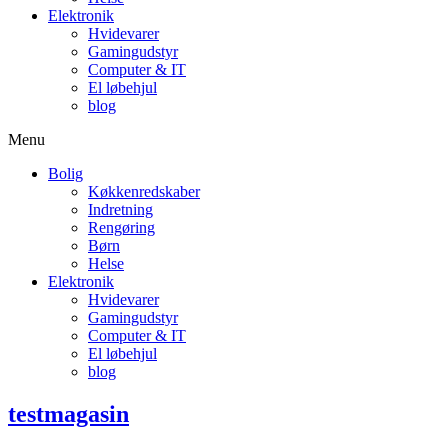
Elektronik
Hvidevarer
Gamingudstyr
Computer & IT
El løbehjul
blog
Menu
Bolig
Køkkenredskaber
Indretning
Rengøring
Børn
Helse
Elektronik
Hvidevarer
Gamingudstyr
Computer & IT
El løbehjul
blog
testmagasin