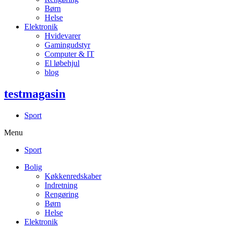
Børn
Helse
Elektronik
Hvidevarer
Gamingudstyr
Computer & IT
El løbehjul
blog
testmagasin
Sport
Menu
Sport
Bolig
Køkkenredskaber
Indretning
Rengøring
Børn
Helse
Elektronik