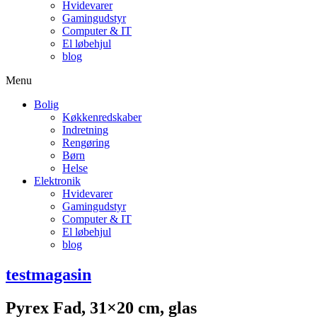
Hvidevarer
Gamingudstyr
Computer & IT
El løbehjul
blog
Menu
Bolig
Køkkenredskaber
Indretning
Rengøring
Børn
Helse
Elektronik
Hvidevarer
Gamingudstyr
Computer & IT
El løbehjul
blog
testmagasin
Pyrex Fad, 31×20 cm, glas