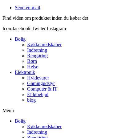
Videre
Send en mail
til
Find viden om produktet inden du køber det
indhold
Icon-facebook
Twitter
Instagram
Bolig
Køkkenredskaber
Indretning
Rengøring
Børn
Helse
Elektronik
Hvidevarer
Gamingudstyr
Computer & IT
El løbehjul
blog
Menu
Bolig
Køkkenredskaber
Indretning
Rengøring