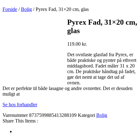
Forside
/
Bolig
/ Pyrex Fad, 31×20 cm, glas
Pyrex Fad, 31×20 cm,
glas
119.00
kr.
Det ovnfaste glasfad fra Pyrex, er
både praktiske og pynter på ethvert
middagsbord. Fadet måler 31 x 20
cm. De praktiske håndtag på fadet,
gør det nemt at tage det ud af
ovnen.
Det er perfekte til både lasagne og andre ovnretter. Det er desuden
muligt at
Se hos forhandler
Varenummer
8737599885413288109
Kategori
Bolig
Share This Items :