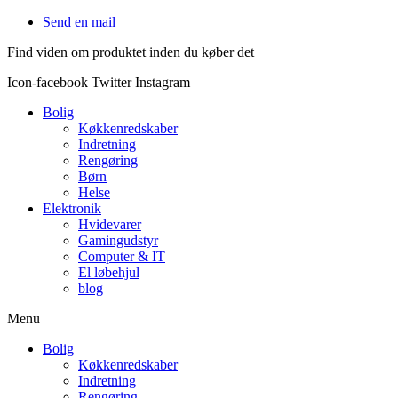
Videre
Send en mail
til
Find viden om produktet inden du køber det
indhold
Icon-facebook
Twitter
Instagram
Bolig
Køkkenredskaber
Indretning
Rengøring
Børn
Helse
Elektronik
Hvidevarer
Gamingudstyr
Computer & IT
El løbehjul
blog
Menu
Bolig
Køkkenredskaber
Indretning
Rengøring