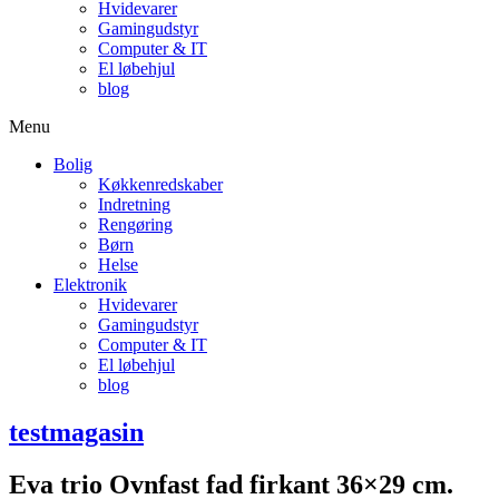
Hvidevarer
Gamingudstyr
Computer & IT
El løbehjul
blog
Menu
Bolig
Køkkenredskaber
Indretning
Rengøring
Børn
Helse
Elektronik
Hvidevarer
Gamingudstyr
Computer & IT
El løbehjul
blog
testmagasin
Eva trio Ovnfast fad firkant 36×29 cm.