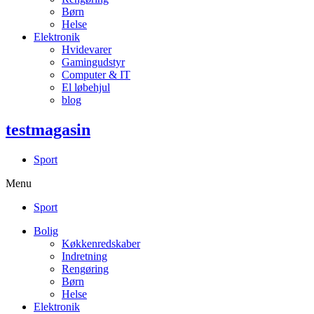
Børn
Helse
Elektronik
Hvidevarer
Gamingudstyr
Computer & IT
El løbehjul
blog
testmagasin
Sport
Menu
Sport
Bolig
Køkkenredskaber
Indretning
Rengøring
Børn
Helse
Elektronik