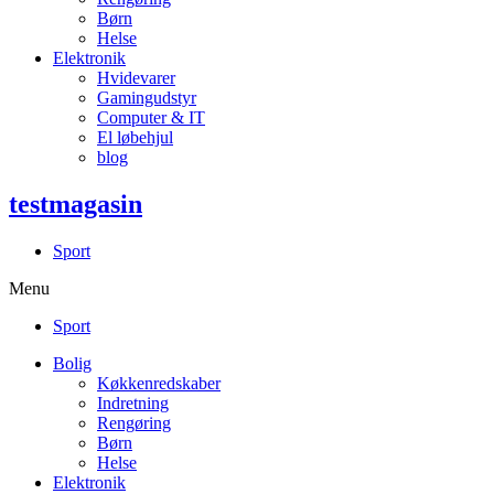
Børn
Helse
Elektronik
Hvidevarer
Gamingudstyr
Computer & IT
El løbehjul
blog
testmagasin
Sport
Menu
Sport
Bolig
Køkkenredskaber
Indretning
Rengøring
Børn
Helse
Elektronik