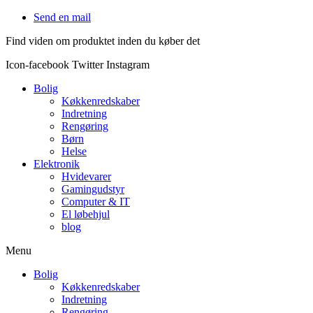
Videre
Send en mail
til
Find viden om produktet inden du køber det
indhold
Icon-facebook
Twitter
Instagram
Bolig
Køkkenredskaber
Indretning
Rengøring
Børn
Helse
Elektronik
Hvidevarer
Gamingudstyr
Computer & IT
El løbehjul
blog
Menu
Bolig
Køkkenredskaber
Indretning
Rengøring