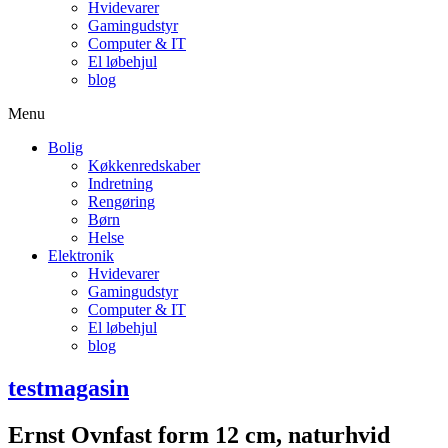
Hvidevarer
Gamingudstyr
Computer & IT
El løbehjul
blog
Menu
Bolig
Køkkenredskaber
Indretning
Rengøring
Børn
Helse
Elektronik
Hvidevarer
Gamingudstyr
Computer & IT
El løbehjul
blog
testmagasin
Ernst Ovnfast form 12 cm, naturhvid