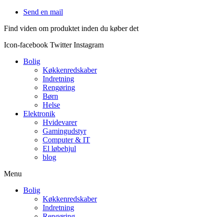
Videre
Send en mail
til
Find viden om produktet inden du køber det
indhold
Icon-facebook
Twitter
Instagram
Bolig
Køkkenredskaber
Indretning
Rengøring
Børn
Helse
Elektronik
Hvidevarer
Gamingudstyr
Computer & IT
El løbehjul
blog
Menu
Bolig
Køkkenredskaber
Indretning
Rengøring