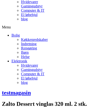
Hvidevarer
Gamingudstyr
Computer & IT
El løbehjul
blog
Menu
Bolig
Køkkenredskaber
Indretning
Rengøring
Børn
Helse
Elektronik
Hvidevarer
Gamingudstyr
Computer & IT
El løbehjul
blog
testmagasin
Zalto Dessert vinglas 320 ml. 2 stk.