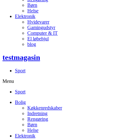
Børn
Helse
Elektronik
Hvidevarer
Gamingudstyr
Computer & IT
El løbehjul
blog
testmagasin
Sport
Menu
Sport
Bolig
Køkkenredskaber
Indretning
Rengøring
Børn
Helse
Elektronik