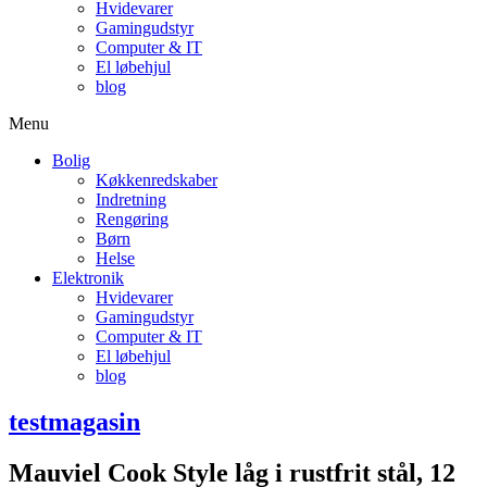
Hvidevarer
Gamingudstyr
Computer & IT
El løbehjul
blog
Menu
Bolig
Køkkenredskaber
Indretning
Rengøring
Børn
Helse
Elektronik
Hvidevarer
Gamingudstyr
Computer & IT
El løbehjul
blog
testmagasin
Mauviel Cook Style låg i rustfrit stål, 12