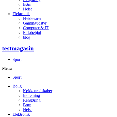
Børn
Helse
Elektronik
Hvidevarer
Gamingudstyr
Computer & IT
El løbehjul
blog
testmagasin
Sport
Menu
Sport
Bolig
Køkkenredskaber
Indretning
Rengøring
Børn
Helse
Elektronik