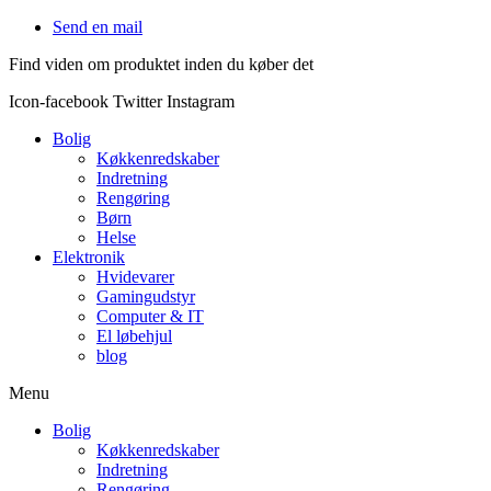
Videre
Send en mail
til
Find viden om produktet inden du køber det
indhold
Icon-facebook
Twitter
Instagram
Bolig
Køkkenredskaber
Indretning
Rengøring
Børn
Helse
Elektronik
Hvidevarer
Gamingudstyr
Computer & IT
El løbehjul
blog
Menu
Bolig
Køkkenredskaber
Indretning
Rengøring