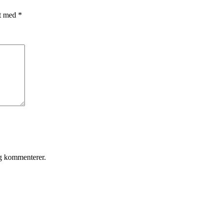
et med
*
eg kommenterer.