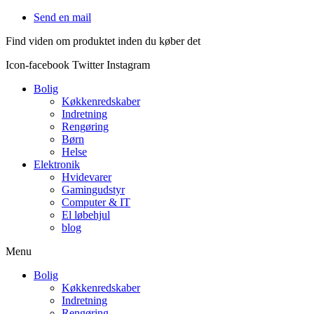
Videre
Send en mail
til
Find viden om produktet inden du køber det
indhold
Icon-facebook
Twitter
Instagram
Bolig
Køkkenredskaber
Indretning
Rengøring
Børn
Helse
Elektronik
Hvidevarer
Gamingudstyr
Computer & IT
El løbehjul
blog
Menu
Bolig
Køkkenredskaber
Indretning
Rengøring