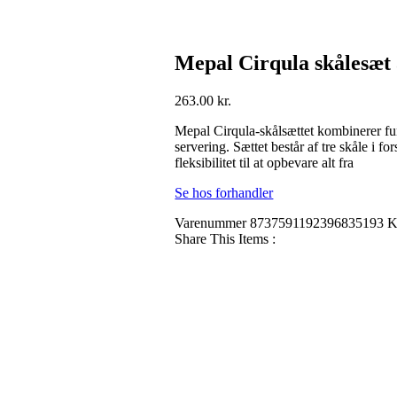
Mepal Cirqula skålesæt 3
263.00
kr.
Mepal Cirqula-skålsættet kombinerer fun
servering. Sættet består af tre skåle i 
fleksibilitet til at opbevare alt fra
Se hos forhandler
Varenummer
8737591192396835193
K
Share This Items :