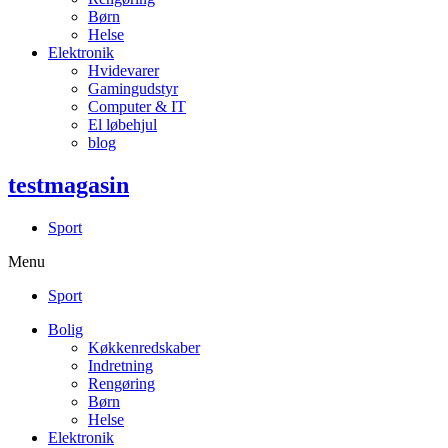
Børn
Helse
Elektronik
Hvidevarer
Gamingudstyr
Computer & IT
El løbehjul
blog
testmagasin
Sport
Menu
Sport
Bolig
Køkkenredskaber
Indretning
Rengøring
Børn
Helse
Elektronik