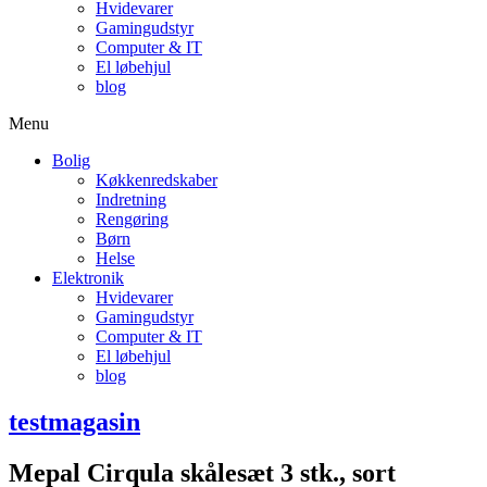
Hvidevarer
Gamingudstyr
Computer & IT
El løbehjul
blog
Menu
Bolig
Køkkenredskaber
Indretning
Rengøring
Børn
Helse
Elektronik
Hvidevarer
Gamingudstyr
Computer & IT
El løbehjul
blog
testmagasin
Mepal Cirqula skålesæt 3 stk., sort