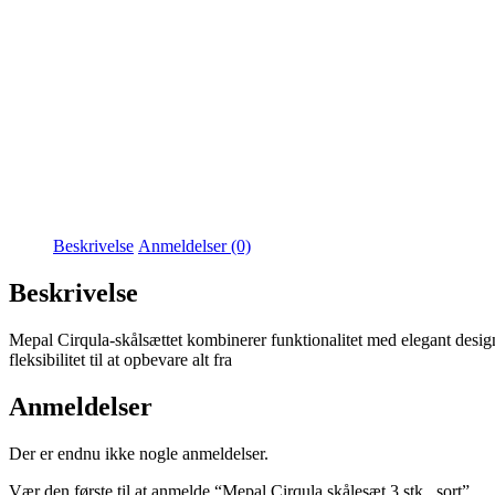
Beskrivelse
Anmeldelser (0)
Beskrivelse
Mepal Cirqula-skålsættet kombinerer funktionalitet med elegant design 
fleksibilitet til at opbevare alt fra
Anmeldelser
Der er endnu ikke nogle anmeldelser.
Vær den første til at anmelde “Mepal Cirqula skålesæt 3 stk., sort”