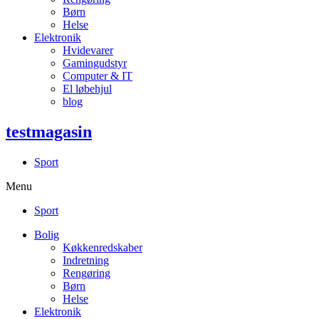
Børn
Helse
Elektronik
Hvidevarer
Gamingudstyr
Computer & IT
El løbehjul
blog
testmagasin
Sport
Menu
Sport
Bolig
Køkkenredskaber
Indretning
Rengøring
Børn
Helse
Elektronik