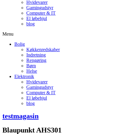
Hvidevarer
Gamingudstyr
Computer & IT
El løbehjul
blog
Menu
Bolig
Køkkenredskaber
Indretning
Rengøring
Børn
Helse
Elektronik
Hvidevarer
Gamingudstyr
Computer & IT
El løbehjul
blog
testmagasin
Blaupunkt AHS301