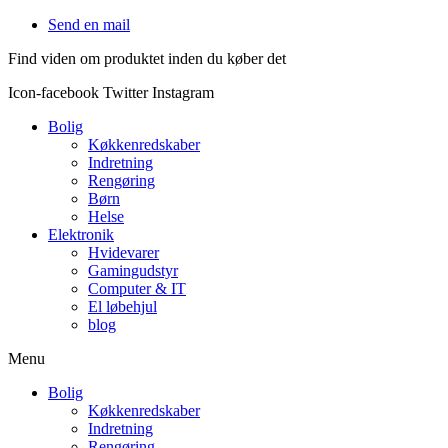
Videre
Send en mail
til
Find viden om produktet inden du køber det
indhold
Icon-facebook
Twitter
Instagram
Bolig
Køkkenredskaber
Indretning
Rengøring
Børn
Helse
Elektronik
Hvidevarer
Gamingudstyr
Computer & IT
El løbehjul
blog
Menu
Bolig
Køkkenredskaber
Indretning
Rengøring