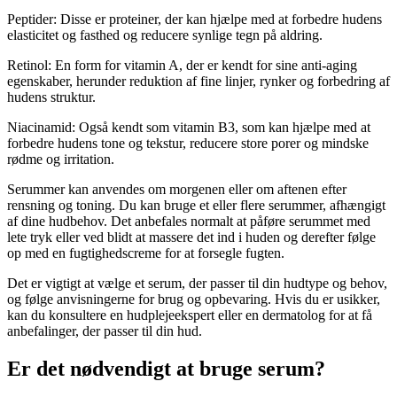
Peptider: Disse er proteiner, der kan hjælpe med at forbedre hudens
elasticitet og fasthed og reducere synlige tegn på aldring.
Retinol: En form for vitamin A, der er kendt for sine anti-aging
egenskaber, herunder reduktion af fine linjer, rynker og forbedring af
hudens struktur.
Niacinamid: Også kendt som vitamin B3, som kan hjælpe med at
forbedre hudens tone og tekstur, reducere store porer og mindske
rødme og irritation.
Serummer kan anvendes om morgenen eller om aftenen efter
rensning og toning. Du kan bruge et eller flere serummer, afhængigt
af dine hudbehov. Det anbefales normalt at påføre serummet med
lete tryk eller ved blidt at massere det ind i huden og derefter følge
op med en fugtighedscreme for at forsegle fugten.
Det er vigtigt at vælge et serum, der passer til din hudtype og behov,
og følge anvisningerne for brug og opbevaring. Hvis du er usikker,
kan du konsultere en hudplejeekspert eller en dermatolog for at få
anbefalinger, der passer til din hud.
Er det nødvendigt at bruge serum?