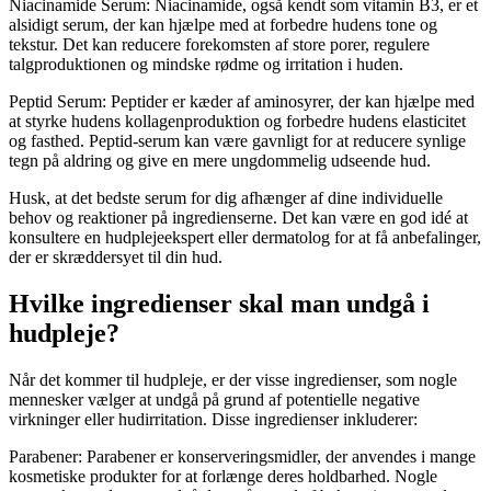
Niacinamide Serum: Niacinamide, også kendt som vitamin B3, er et
alsidigt serum, der kan hjælpe med at forbedre hudens tone og
tekstur. Det kan reducere forekomsten af store porer, regulere
talgproduktionen og mindske rødme og irritation i huden.
Peptid Serum: Peptider er kæder af aminosyrer, der kan hjælpe med
at styrke hudens kollagenproduktion og forbedre hudens elasticitet
og fasthed. Peptid-serum kan være gavnligt for at reducere synlige
tegn på aldring og give en mere ungdommelig udseende hud.
Husk, at det bedste serum for dig afhænger af dine individuelle
behov og reaktioner på ingredienserne. Det kan være en god idé at
konsultere en hudplejeekspert eller dermatolog for at få anbefalinger,
der er skræddersyet til din hud.
Hvilke ingredienser skal man undgå i
hudpleje?
Når det kommer til hudpleje, er der visse ingredienser, som nogle
mennesker vælger at undgå på grund af potentielle negative
virkninger eller hudirritation. Disse ingredienser inkluderer:
Parabener: Parabener er konserveringsmidler, der anvendes i mange
kosmetiske produkter for at forlænge deres holdbarhed. Nogle