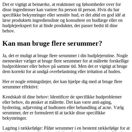
Det er vigtigt at bemærke, at reaktioner og følsomheder over for
disse ingredienser kan variere fra person til person. Hvis du har
specifikke bekymringer eller sensitiv hud, er det altid en god idé at
læse produktets ingrediensliste og konsultere en hudlæge eller en
hudplejeekspert for at finde produkter, der passer bedst til dine
behov.
Kan man bruge flere serummer?
Ja, det er muligt at bruge flere serummer i din hudplejerutine. Nogle
mennesker vælger at bruge flere serummer for at målrette forskellige
hudproblemer eller behov på samme tid. Men det er vigtigt at bruge
dem korrekt for at undgå overbelastning eller irritation af huden.
Her er nogle retningslinjer, der kan hjælpe dig med at bruge flere
serummer effektivt:
Kendskab til dine behov: Identificer de specifikke hudproblemer
eller behov, du ønsker at målrette. Det kan være anti-aging,
hydrering, udjævning af hudtonen eller behandling af acne. Vælg
serummer, der er formuleret til at tackle disse specifikke
bekymringer.
Lagring i rækkefølge: Påfør serummer i en bestemt rækkefølge for at