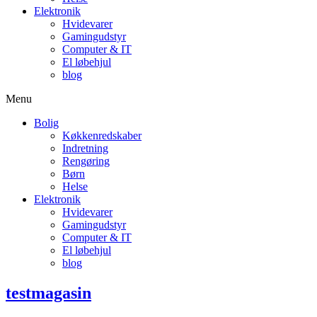
Elektronik
Hvidevarer
Gamingudstyr
Computer & IT
El løbehjul
blog
Menu
Bolig
Køkkenredskaber
Indretning
Rengøring
Børn
Helse
Elektronik
Hvidevarer
Gamingudstyr
Computer & IT
El løbehjul
blog
testmagasin