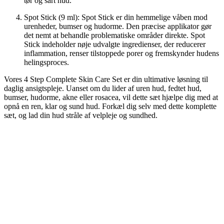
tør og sart hud.
Spot Stick (9 ml): Spot Stick er din hemmelige våben mod
urenheder, bumser og hudorme. Den præcise applikator gør
det nemt at behandle problematiske områder direkte. Spot
Stick indeholder nøje udvalgte ingredienser, der reducerer
inflammation, renser tilstoppede porer og fremskynder hudens
helingsproces.
Vores 4 Step Complete Skin Care Set er din ultimative løsning til
daglig ansigtspleje. Uanset om du lider af uren hud, fedtet hud,
bumser, hudorme, akne eller rosacea, vil dette sæt hjælpe dig med at
opnå en ren, klar og sund hud. Forkæl dig selv med dette komplette
sæt, og lad din hud stråle af velpleje og sundhed.