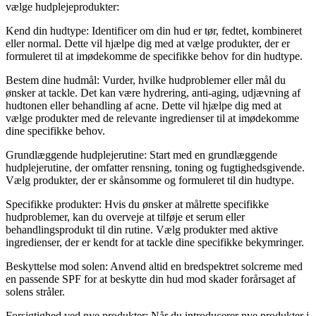
vælge hudplejeprodukter:
Kend din hudtype: Identificer om din hud er tør, fedtet, kombineret
eller normal. Dette vil hjælpe dig med at vælge produkter, der er
formuleret til at imødekomme de specifikke behov for din hudtype.
Bestem dine hudmål: Vurder, hvilke hudproblemer eller mål du
ønsker at tackle. Det kan være hydrering, anti-aging, udjævning af
hudtonen eller behandling af acne. Dette vil hjælpe dig med at
vælge produkter med de relevante ingredienser til at imødekomme
dine specifikke behov.
Grundlæggende hudplejerutine: Start med en grundlæggende
hudplejerutine, der omfatter rensning, toning og fugtighedsgivende.
Vælg produkter, der er skånsomme og formuleret til din hudtype.
Specifikke produkter: Hvis du ønsker at målrette specifikke
hudproblemer, kan du overveje at tilføje et serum eller
behandlingsprodukt til din rutine. Vælg produkter med aktive
ingredienser, der er kendt for at tackle dine specifikke bekymringer.
Beskyttelse mod solen: Anvend altid en bredspektret solcreme med
en passende SPF for at beskytte din hud mod skader forårsaget af
solens stråler.
Forsigtighed ved nye produkter: Når du introducerer nye produkter i