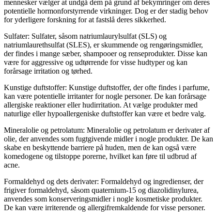
mennesker vælger at undgå dem på grund af bekymringer om deres
potentielle hormonforstyrrende virkninger. Dog er der stadig behov
for yderligere forskning for at fastslå deres sikkerhed.
Sulfater: Sulfater, såsom natriumlaurylsulfat (SLS) og
natriumlaurethsulfat (SLES), er skummende og rengøringsmidler,
der findes i mange sæber, shampooer og renseprodukter. Disse kan
være for aggressive og udtørrende for visse hudtyper og kan
forårsage irritation og tørhed.
Kunstige duftstoffer: Kunstige duftstoffer, der ofte findes i parfume,
kan være potentielle irritanter for nogle personer. De kan forårsage
allergiske reaktioner eller hudirritation. At vælge produkter med
naturlige eller hypoallergeniske duftstoffer kan være et bedre valg.
Mineralolie og petrolatum: Mineralolie og petrolatum er derivater af
olie, der anvendes som fugtgivende midler i nogle produkter. De kan
skabe en beskyttende barriere på huden, men de kan også være
komedogene og tilstoppe porerne, hvilket kan føre til udbrud af
acne.
Formaldehyd og dets derivater: Formaldehyd og ingredienser, der
frigiver formaldehyd, såsom quaternium-15 og diazolidinylurea,
anvendes som konserveringsmidler i nogle kosmetiske produkter.
De kan være irriterende og allergifremkaldende for visse personer.