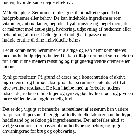
huden, hvor de kan arbejde effektivt.
Målrettet pleje: Serummer er designet til at målrette specifikke
hudproblemer eller behov. De kan indeholde ingredienser som
vitaminer, antioxidanter, peptider, hyaluronsyre og meget mere, der
er målrettet mod anti-aging, hydrering, udjævning af hudtonen eller
behandling af acne. Dette gør det muligt at tilpasse din
hudplejerutine til dine individuelle behov.
Let at kombinere: Serummer er alsidige og kan nemt kombineres
med andre hudplejeprodukter. Du kan tilføje serummet som et ekstra
trin i din rutine mellem rensning og fugtighedsgivende cremer eller
lotions.
Synlige resultater: På grund af deres høje koncentration af aktive
ingredienser og hurtige absorption har serummer potentialet til at
give synlige resultater. De kan hjælpe med at forbedre hudens
udseende, reducere fine linjer og rynker, øge hydreringen og give en
mere strålende og ungdommelig hud.
Det er dog vigtigt at bemærke, at resultatet af et serum kan variere
fra person til person afhængigt af individuelle faktorer som hudtype,
hudtilstand og reaktion på ingredienserne. Det anbefales altid at
vælge serummer, der passer til din hudtype og behov, og følge
anvisningerne for brug og opbevaring.