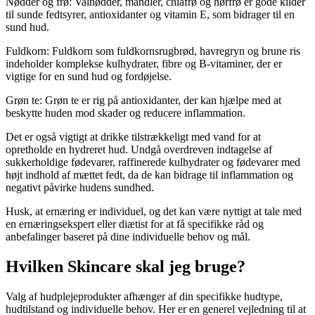
Nødder og frø: Valnødder, mandler, chiafrø og hørfrø er gode kilder
til sunde fedtsyrer, antioxidanter og vitamin E, som bidrager til en
sund hud.
Fuldkorn: Fuldkorn som fuldkornsrugbrød, havregryn og brune ris
indeholder komplekse kulhydrater, fibre og B-vitaminer, der er
vigtige for en sund hud og fordøjelse.
Grøn te: Grøn te er rig på antioxidanter, der kan hjælpe med at
beskytte huden mod skader og reducere inflammation.
Det er også vigtigt at drikke tilstrækkeligt med vand for at
opretholde en hydreret hud. Undgå overdreven indtagelse af
sukkerholdige fødevarer, raffinerede kulhydrater og fødevarer med
højt indhold af mættet fedt, da de kan bidrage til inflammation og
negativt påvirke hudens sundhed.
Husk, at ernæring er individuel, og det kan være nyttigt at tale med
en ernæringsekspert eller diætist for at få specifikke råd og
anbefalinger baseret på dine individuelle behov og mål.
Hvilken Skincare skal jeg bruge?
Valg af hudplejeprodukter afhænger af din specifikke hudtype,
hudtilstand og individuelle behov. Her er en generel vejledning til at