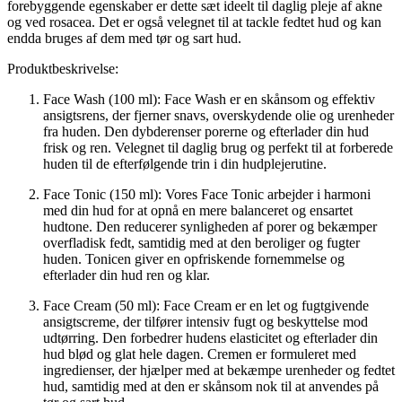
forebyggende egenskaber er dette sæt ideelt til daglig pleje af akne
og ved rosacea. Det er også velegnet til at tackle fedtet hud og kan
endda bruges af dem med tør og sart hud.
Produktbeskrivelse:
Face Wash (100 ml): Face Wash er en skånsom og effektiv
ansigtsrens, der fjerner snavs, overskydende olie og urenheder
fra huden. Den dybderenser porerne og efterlader din hud
frisk og ren. Velegnet til daglig brug og perfekt til at forberede
huden til de efterfølgende trin i din hudplejerutine.
Face Tonic (150 ml): Vores Face Tonic arbejder i harmoni
med din hud for at opnå en mere balanceret og ensartet
hudtone. Den reducerer synligheden af porer og bekæmper
overfladisk fedt, samtidig med at den beroliger og fugter
huden. Tonicen giver en opfriskende fornemmelse og
efterlader din hud ren og klar.
Face Cream (50 ml): Face Cream er en let og fugtgivende
ansigtscreme, der tilfører intensiv fugt og beskyttelse mod
udtørring. Den forbedrer hudens elasticitet og efterlader din
hud blød og glat hele dagen. Cremen er formuleret med
ingredienser, der hjælper med at bekæmpe urenheder og fedtet
hud, samtidig med at den er skånsom nok til at anvendes på