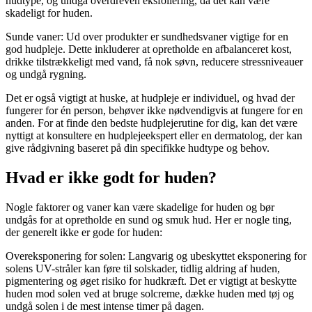
hudtype, og undgå overdreven eksfoliering, da det kan være
skadeligt for huden.
Sunde vaner: Ud over produkter er sundhedsvaner vigtige for en
god hudpleje. Dette inkluderer at opretholde en afbalanceret kost,
drikke tilstrækkeligt med vand, få nok søvn, reducere stressniveauer
og undgå rygning.
Det er også vigtigt at huske, at hudpleje er individuel, og hvad der
fungerer for én person, behøver ikke nødvendigvis at fungere for en
anden. For at finde den bedste hudplejerutine for dig, kan det være
nyttigt at konsultere en hudplejeekspert eller en dermatolog, der kan
give rådgivning baseret på din specifikke hudtype og behov.
Hvad er ikke godt for huden?
Nogle faktorer og vaner kan være skadelige for huden og bør
undgås for at opretholde en sund og smuk hud. Her er nogle ting,
der generelt ikke er gode for huden:
Overeksponering for solen: Langvarig og ubeskyttet eksponering for
solens UV-stråler kan føre til solskader, tidlig aldring af huden,
pigmentering og øget risiko for hudkræft. Det er vigtigt at beskytte
huden mod solen ved at bruge solcreme, dække huden med tøj og
undgå solen i de mest intense timer på dagen.