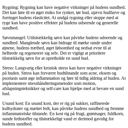
Rygning: Rygning kan have negative virkninger på hudens sundhed.
Det kan føre til en øget risiko for rynker, tør hud, ujævn hudfarve og
forringet hudens elasticitet. At undgå rygning eller stoppe med at
ryge kan have positive effekter på hudens udseende og generelle
sundhed.
Søvnmangel: Utilstrækkelig søvn kan påvirke hudens udseende og
sundhed. Manglende søvn kan bidrage til mørke rande under
øjnene, hudens træthed, øget følsomhed og nedsat evne til at
helbrede og regenerere sig selv. Det er vigtigt at prioritere
tilstrækkelig søvn for at opretholde en sund hud.
Stress: Langvarig eller kronisk stress kan have negative virkninger
på huden. Stress kan forværre hudtilstande som acne, eksem og
psoriasis samt øge inflammation og føre til tidlig aldring af huden. At
implementere stresshåndteringsmetoder som motion,
afslapningsteknikker og self-care kan hjælpe med at bevare en sund
hud.
Usund kost: En usund kost, der er rig på sukker, raffinerede
kulhydrater og mættet fedt, kan påvirke hudens sundhed og fremme
inflammatoriske tilstande. En kost rig på frugt, grøntsager, fuldkorn,
sunde fedtstoffer og tilstrækkeligt vand er derimod gavnlig for
hudens sundhed.