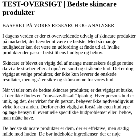
TEST-OVERSIGT | Bedste skincare
produkter
BASERET PÅ VORES RESEARCH OG ANALYSER
I dagens verden er der et overvældende udvalg af skincare produkter
på markedet, der hævder at være de bedste. Med så mange
muligheder kan det være en udfordring at finde ud af, hvilke
produkter der passer bedst til ens hudtype og behov.
Skincare er blevet en vigtig del af mange menneskers daglige rutine,
da vi alle stræber efter at opnå en sund og strålende hud. Det er dog
vigtigt at vælge produkter, der ikke kun leverer de ønskede
resultater, men også er sikre og skånsomme for vores hud.
Når vi taler om de bedste skincare produkter, er det vigtigt at huske,
at der ikke findes en “one-size-fits-all” løsning. Hver persons hud er
unik, og det, der virker for én person, behøver ikke nødvendigvis at
virke for en anden. Derfor er det vigtigt at forstå sin egen hudtype
og tage hensyn til eventuelle specifikke hudproblemer eller -behov,
man måtte have.
De bedste skincare produkter er dem, der er effektive, men stadig
milde mod huden. De bør indeholde ingredienser, der er nøje