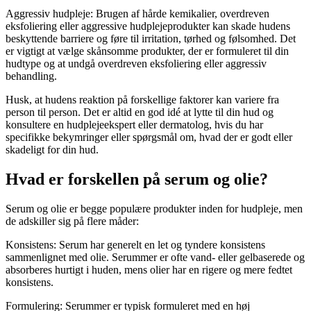
Aggressiv hudpleje: Brugen af hårde kemikalier, overdreven
eksfoliering eller aggressive hudplejeprodukter kan skade hudens
beskyttende barriere og føre til irritation, tørhed og følsomhed. Det
er vigtigt at vælge skånsomme produkter, der er formuleret til din
hudtype og at undgå overdreven eksfoliering eller aggressiv
behandling.
Husk, at hudens reaktion på forskellige faktorer kan variere fra
person til person. Det er altid en god idé at lytte til din hud og
konsultere en hudplejeekspert eller dermatolog, hvis du har
specifikke bekymringer eller spørgsmål om, hvad der er godt eller
skadeligt for din hud.
Hvad er forskellen på serum og olie?
Serum og olie er begge populære produkter inden for hudpleje, men
de adskiller sig på flere måder:
Konsistens: Serum har generelt en let og tyndere konsistens
sammenlignet med olie. Serummer er ofte vand- eller gelbaserede og
absorberes hurtigt i huden, mens olier har en rigere og mere fedtet
konsistens.
Formulering: Serummer er typisk formuleret med en høj