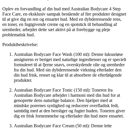
Oplev en forvandling af din hud med Australian Bodycare 4 Step
Face Care, en eksklusiv sampak bestående af fire produkter designet
til at give dig en ren og ensartet hud. Med en dybderensende rens,
en toner, en fugtgivende creme og en spotstick til behandling af
urenheder, arbejder dette sæt aktivt på at forebygge og pleje
problematisk hud.
Produktbeskrivelse:
Australian Bodycare Face Wash (100 ml): Denne luksuriøse
ansigtsrens er beriget med naturlige ingredienser og er specielt
formuleret til at fjerne snavs, overskydende olie og urenheder
fra din hud. Med sin dybderensende virkning efterlader den
din hud frisk, renset og klar til at absorbere de efterfølgende
produkter.
Australian Bodycare Face Tonic (150 ml): Toneren fra
Australian Bodycare arbejder i harmoni med din hud for at
genoprette dens naturlige balance. Den hjælper med at
mindske porernes synlighed og reducerer overfladisk fedt,
samtidig med at den beroliger og fugter huden. Toneren giver
dig en frisk fornemmelse og efterlader din hud mere ensartet.
Australian Bodycare Face Cream (50 ml): Denne lette