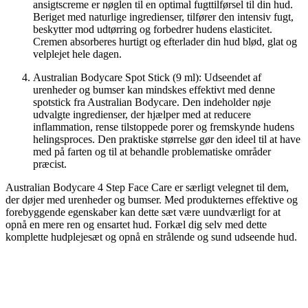
ansigtscreme er nøglen til en optimal fugttilførsel til din hud.
Beriget med naturlige ingredienser, tilfører den intensiv fugt,
beskytter mod udtørring og forbedrer hudens elasticitet.
Cremen absorberes hurtigt og efterlader din hud blød, glat og
velplejet hele dagen.
Australian Bodycare Spot Stick (9 ml): Udseendet af
urenheder og bumser kan mindskes effektivt med denne
spotstick fra Australian Bodycare. Den indeholder nøje
udvalgte ingredienser, der hjælper med at reducere
inflammation, rense tilstoppede porer og fremskynde hudens
helingsproces. Den praktiske størrelse gør den ideel til at have
med på farten og til at behandle problematiske områder
præcist.
Australian Bodycare 4 Step Face Care er særligt velegnet til dem,
der døjer med urenheder og bumser. Med produkternes effektive og
forebyggende egenskaber kan dette sæt være uundværligt for at
opnå en mere ren og ensartet hud. Forkæl dig selv med dette
komplette hudplejesæt og opnå en strålende og sund udseende hud.