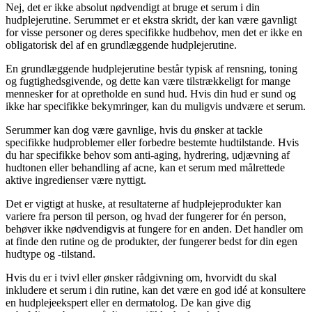
Nej, det er ikke absolut nødvendigt at bruge et serum i din
hudplejerutine. Serummet er et ekstra skridt, der kan være gavnligt
for visse personer og deres specifikke hudbehov, men det er ikke en
obligatorisk del af en grundlæggende hudplejerutine.
En grundlæggende hudplejerutine består typisk af rensning, toning
og fugtighedsgivende, og dette kan være tilstrækkeligt for mange
mennesker for at opretholde en sund hud. Hvis din hud er sund og
ikke har specifikke bekymringer, kan du muligvis undvære et serum.
Serummer kan dog være gavnlige, hvis du ønsker at tackle
specifikke hudproblemer eller forbedre bestemte hudtilstande. Hvis
du har specifikke behov som anti-aging, hydrering, udjævning af
hudtonen eller behandling af acne, kan et serum med målrettede
aktive ingredienser være nyttigt.
Det er vigtigt at huske, at resultaterne af hudplejeprodukter kan
variere fra person til person, og hvad der fungerer for én person,
behøver ikke nødvendigvis at fungere for en anden. Det handler om
at finde den rutine og de produkter, der fungerer bedst for din egen
hudtype og -tilstand.
Hvis du er i tvivl eller ønsker rådgivning om, hvorvidt du skal
inkludere et serum i din rutine, kan det være en god idé at konsultere
en hudplejeekspert eller en dermatolog. De kan give dig