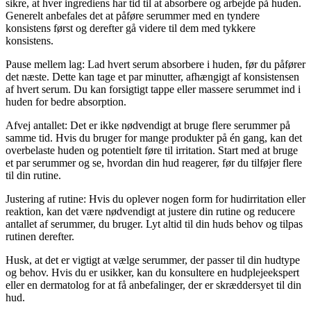
sikre, at hver ingrediens har tid til at absorbere og arbejde på huden.
Generelt anbefales det at påføre serummer med en tyndere
konsistens først og derefter gå videre til dem med tykkere
konsistens.
Pause mellem lag: Lad hvert serum absorbere i huden, før du påfører
det næste. Dette kan tage et par minutter, afhængigt af konsistensen
af hvert serum. Du kan forsigtigt tappe eller massere serummet ind i
huden for bedre absorption.
Afvej antallet: Det er ikke nødvendigt at bruge flere serummer på
samme tid. Hvis du bruger for mange produkter på én gang, kan det
overbelaste huden og potentielt føre til irritation. Start med at bruge
et par serummer og se, hvordan din hud reagerer, før du tilføjer flere
til din rutine.
Justering af rutine: Hvis du oplever nogen form for hudirritation eller
reaktion, kan det være nødvendigt at justere din rutine og reducere
antallet af serummer, du bruger. Lyt altid til din huds behov og tilpas
rutinen derefter.
Husk, at det er vigtigt at vælge serummer, der passer til din hudtype
og behov. Hvis du er usikker, kan du konsultere en hudplejeekspert
eller en dermatolog for at få anbefalinger, der er skræddersyet til din
hud.