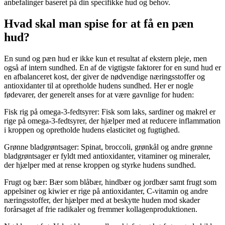
anbefalinger baseret på din specifikke hud og behov.
Hvad skal man spise for at få en pæn
hud?
En sund og pæn hud er ikke kun et resultat af ekstern pleje, men
også af intern sundhed. En af de vigtigste faktorer for en sund hud er
en afbalanceret kost, der giver de nødvendige næringsstoffer og
antioxidanter til at opretholde hudens sundhed. Her er nogle
fødevarer, der generelt anses for at være gavnlige for huden:
Fisk rig på omega-3-fedtsyrer: Fisk som laks, sardiner og makrel er
rige på omega-3-fedtsyrer, der hjælper med at reducere inflammation
i kroppen og opretholde hudens elasticitet og fugtighed.
Grønne bladgrøntsager: Spinat, broccoli, grønkål og andre grønne
bladgrøntsager er fyldt med antioxidanter, vitaminer og mineraler,
der hjælper med at rense kroppen og styrke hudens sundhed.
Frugt og bær: Bær som blåbær, hindbær og jordbær samt frugt som
appelsiner og kiwier er rige på antioxidanter, C-vitamin og andre
næringsstoffer, der hjælper med at beskytte huden mod skader
forårsaget af frie radikaler og fremmer kollagenproduktionen.