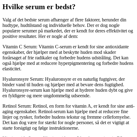
Hvilke serum er bedst?
Valg af det bedste serum afhænger af flere faktorer, herunder din
hudtype, hudtilstand og individuelle behov. Der er dog nogle
populære serumer på markedet, der er kendt for deres effektivitet og
positive resultater. Her er nogle af dem:
Vitamin C Serum: Vitamin C-serum er kendt for sine antioxidante
egenskaber, der hjælper med at beskytte huden mod skader
forårsaget af frie radikaler og forbedre hudens udstråling. Det kan
også hjælpe med at reducere hyperpigmentering og forbedre hudens
elasticitet.
Hyaluronsyre Serum: Hyaluronsyre er en naturlig fugtgiver, der
binder vand til huden og hjælper med at bevare dens fugtighed.
Hyaluronsyre-serum kan hjælpe med at hydrere huden dybt og give
en fyldigere og mere ungdommelig udseende.
Retinol Serum: Retinol, en form for vitamin A, er kendt for sine anti-
aging egenskaber. Retinol-serum kan hjælpe med at reducere fine
linjer og rynker, forbedre hudens tekstur og fremme cellefornyelse.
Det kan dog være for stærkt for nogle personer, så det er vigtigt at
starte forsigtigt og følge instruktionerne.