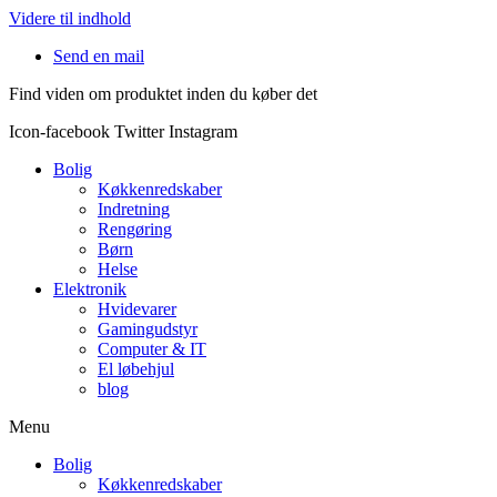
Videre til indhold
Send en mail
Find viden om produktet inden du køber det
Icon-facebook
Twitter
Instagram
Bolig
Køkkenredskaber
Indretning
Rengøring
Børn
Helse
Elektronik
Hvidevarer
Gamingudstyr
Computer & IT
El løbehjul
blog
Menu
Bolig
Køkkenredskaber