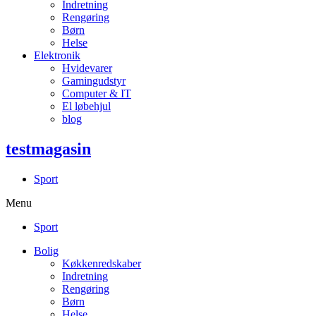
Indretning
Rengøring
Børn
Helse
Elektronik
Hvidevarer
Gamingudstyr
Computer & IT
El løbehjul
blog
testmagasin
Sport
Menu
Sport
Bolig
Køkkenredskaber
Indretning
Rengøring
Børn
Helse