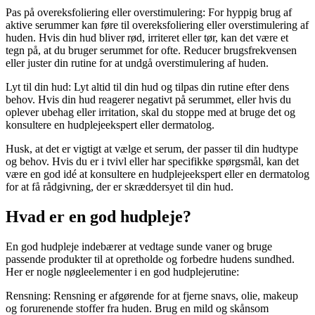
Pas på overeksfoliering eller overstimulering: For hyppig brug af
aktive serummer kan føre til overeksfoliering eller overstimulering af
huden. Hvis din hud bliver rød, irriteret eller tør, kan det være et
tegn på, at du bruger serummet for ofte. Reducer brugsfrekvensen
eller juster din rutine for at undgå overstimulering af huden.
Lyt til din hud: Lyt altid til din hud og tilpas din rutine efter dens
behov. Hvis din hud reagerer negativt på serummet, eller hvis du
oplever ubehag eller irritation, skal du stoppe med at bruge det og
konsultere en hudplejeekspert eller dermatolog.
Husk, at det er vigtigt at vælge et serum, der passer til din hudtype
og behov. Hvis du er i tvivl eller har specifikke spørgsmål, kan det
være en god idé at konsultere en hudplejeekspert eller en dermatolog
for at få rådgivning, der er skræddersyet til din hud.
Hvad er en god hudpleje?
En god hudpleje indebærer at vedtage sunde vaner og bruge
passende produkter til at opretholde og forbedre hudens sundhed.
Her er nogle nøgleelementer i en god hudplejerutine:
Rensning: Rensning er afgørende for at fjerne snavs, olie, makeup
og forurenende stoffer fra huden. Brug en mild og skånsom