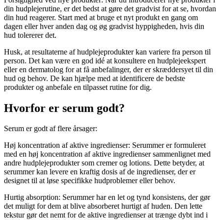
din hudplejerutine, er det bedst at gøre det gradvist for at se, hvordan
din hud reagerer. Start med at bruge et nyt produkt en gang om
dagen eller hver anden dag og øg gradvist hyppigheden, hvis din
hud tolererer det.
Husk, at resultaterne af hudplejeprodukter kan variere fra person til
person. Det kan være en god idé at konsultere en hudplejeekspert
eller en dermatolog for at få anbefalinger, der er skræddersyet til din
hud og behov. De kan hjælpe med at identificere de bedste
produkter og anbefale en tilpasset rutine for dig.
Hvorfor er serum godt?
Serum er godt af flere årsager:
Høj koncentration af aktive ingredienser: Serummer er formuleret
med en høj koncentration af aktive ingredienser sammenlignet med
andre hudplejeprodukter som cremer og lotions. Dette betyder, at
serummer kan levere en kraftig dosis af de ingredienser, der er
designet til at løse specifikke hudproblemer eller behov.
Hurtig absorption: Serummer har en let og tynd konsistens, der gør
det muligt for dem at blive absorberet hurtigt af huden. Den lette
tekstur gør det nemt for de aktive ingredienser at trænge dybt ind i