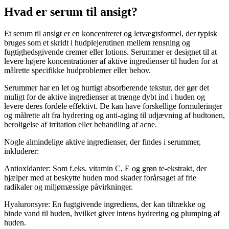
Hvad er serum til ansigt?
Et serum til ansigt er en koncentreret og letvægtsformel, der typisk
bruges som et skridt i hudplejerutinen mellem rensning og
fugtighedsgivende cremer eller lotions. Serummer er designet til at
levere højere koncentrationer af aktive ingredienser til huden for at
målrette specifikke hudproblemer eller behov.
Serummer har en let og hurtigt absorberende tekstur, der gør det
muligt for de aktive ingredienser at trænge dybt ind i huden og
levere deres fordele effektivt. De kan have forskellige formuleringer
og målrette alt fra hydrering og anti-aging til udjævning af hudtonen,
beroligelse af irritation eller behandling af acne.
Nogle almindelige aktive ingredienser, der findes i serummer,
inkluderer:
Antioxidanter: Som f.eks. vitamin C, E og grøn te-ekstrakt, der
hjælper med at beskytte huden mod skader forårsaget af frie
radikaler og miljømæssige påvirkninger.
Hyaluronsyre: En fugtgivende ingrediens, der kan tiltrække og
binde vand til huden, hvilket giver intens hydrering og plumping af
huden.