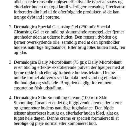
oliebaserede renseolie opløser effektivt alle typer af snavs og
efterlader huden ren og klar til yderligere rensning. Precleanse
forbereder din hud til de efterfølgende produkter, så de kan
trænge dybt ind i porerne.
Dermalogica Special Cleansing Gel (250 ml): Special
Cleansing Gel er en mild og skummende rensegel, der fjerner
urenheder uden at udtørre huden. Den renser i dybden og
fjerner overskydende olie, samtidig med at den opretholder
hudens naturlige fugtbalance. Efter brug føles huden frisk, ren
og klar.
Dermalogica Daily Microfoliant (75 gr.): Daily Microfoliant
er en blid og effektiv eksfolierende pulver, der hjælper med at
fjerne døde hudceller og forbedre hudens tekstur. Denne
unikke formel aktiveres ved kontakt med vand og efterlader
din hud glat og strålende. Brug den dagligt for en mere
ensartet og frisk udstråling.
Dermalogica Skin Smoothing Cream (100 ml): Skin
Smoothing Cream er en let og fugtgivende creme, der nærer
og genopretter hudens naturlige fugtbalance. Den bløde
tekstur absorberes hurtigt og efterlader huden blød, glat og
fugtet hele dagen. Denne creme er specielt formuleret til at
berolige og pleje normal eller kombineret hud.