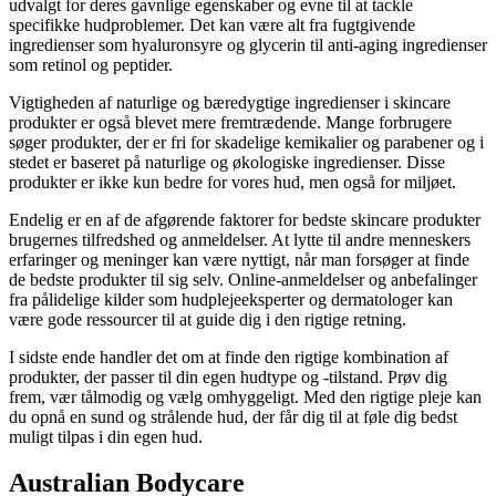
udvalgt for deres gavnlige egenskaber og evne til at tackle
specifikke hudproblemer. Det kan være alt fra fugtgivende
ingredienser som hyaluronsyre og glycerin til anti-aging ingredienser
som retinol og peptider.
Vigtigheden af naturlige og bæredygtige ingredienser i skincare
produkter er også blevet mere fremtrædende. Mange forbrugere
søger produkter, der er fri for skadelige kemikalier og parabener og i
stedet er baseret på naturlige og økologiske ingredienser. Disse
produkter er ikke kun bedre for vores hud, men også for miljøet.
Endelig er en af de afgørende faktorer for bedste skincare produkter
brugernes tilfredshed og anmeldelser. At lytte til andre menneskers
erfaringer og meninger kan være nyttigt, når man forsøger at finde
de bedste produkter til sig selv. Online-anmeldelser og anbefalinger
fra pålidelige kilder som hudplejeeksperter og dermatologer kan
være gode ressourcer til at guide dig i den rigtige retning.
I sidste ende handler det om at finde den rigtige kombination af
produkter, der passer til din egen hudtype og -tilstand. Prøv dig
frem, vær tålmodig og vælg omhyggeligt. Med den rigtige pleje kan
du opnå en sund og strålende hud, der får dig til at føle dig bedst
muligt tilpas i din egen hud.
Australian Bodycare