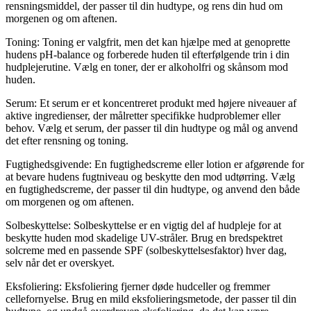
rensningsmiddel, der passer til din hudtype, og rens din hud om
morgenen og om aftenen.
Toning: Toning er valgfrit, men det kan hjælpe med at genoprette
hudens pH-balance og forberede huden til efterfølgende trin i din
hudplejerutine. Vælg en toner, der er alkoholfri og skånsom mod
huden.
Serum: Et serum er et koncentreret produkt med højere niveauer af
aktive ingredienser, der målretter specifikke hudproblemer eller
behov. Vælg et serum, der passer til din hudtype og mål og anvend
det efter rensning og toning.
Fugtighedsgivende: En fugtighedscreme eller lotion er afgørende for
at bevare hudens fugtniveau og beskytte den mod udtørring. Vælg
en fugtighedscreme, der passer til din hudtype, og anvend den både
om morgenen og om aftenen.
Solbeskyttelse: Solbeskyttelse er en vigtig del af hudpleje for at
beskytte huden mod skadelige UV-stråler. Brug en bredspektret
solcreme med en passende SPF (solbeskyttelsesfaktor) hver dag,
selv når det er overskyet.
Eksfoliering: Eksfoliering fjerner døde hudceller og fremmer
cellefornyelse. Brug en mild eksfolieringsmetode, der passer til din