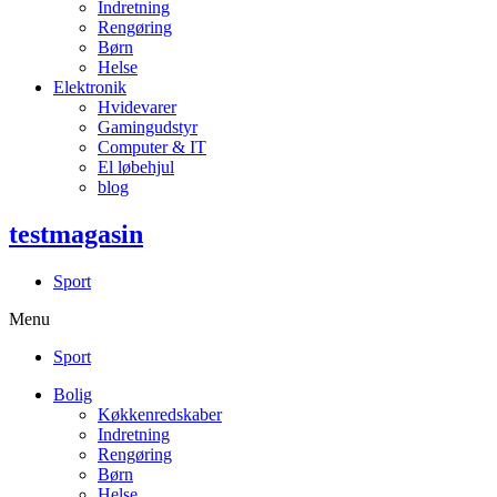
Indretning
Rengøring
Børn
Helse
Elektronik
Hvidevarer
Gamingudstyr
Computer & IT
El løbehjul
blog
testmagasin
Sport
Menu
Sport
Bolig
Køkkenredskaber
Indretning
Rengøring
Børn
Helse