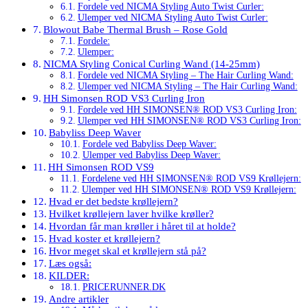
Fordele ved NICMA Styling Auto Twist Curler:
Ulemper ved NICMA Styling Auto Twist Curler:
Blowout Babe Thermal Brush – Rose Gold
Fordele:
Ulemper:
NICMA Styling Conical Curling Wand (14-25mm)
Fordele ved NICMA Styling – The Hair Curling Wand:
Ulemper ved NICMA Styling – The Hair Curling Wand:
HH Simonsen ROD VS3 Curling Iron
Fordele ved HH SIMONSEN® ROD VS3 Curling Iron:
Ulemper ved HH SIMONSEN® ROD VS3 Curling Iron:
Babyliss Deep Waver
Fordele ved Babyliss Deep Waver:
Ulemper ved Babyliss Deep Waver:
HH Simonsen ROD VS9
Fordelene ved HH SIMONSEN® ROD VS9 Krøllejern:
Ulemper ved HH SIMONSEN® ROD VS9 Krøllejern:
Hvad er det bedste krøllejern?
Hvilket krøllejern laver hvilke krøller?
Hvordan får man krøller i håret til at holde?
Hvad koster et krøllejern?
Hvor meget skal et krøllejern stå på?
Læs også:
KILDER:
PRICERUNNER.DK
Andre artikler