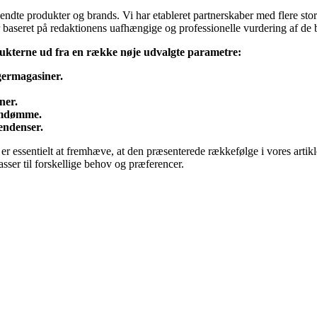
dte produkter og brands. Vi har etableret partnerskaber med flere store
d er baseret på redaktionens uafhængige og professionelle vurdering af d
ukterne ud fra en række nøje udvalgte parametre:
germagasiner.
ner.
 omdømme.
endenser.
t er essentielt at fremhæve, at den præsenterede rækkefølge i vores artik
sser til forskellige behov og præferencer.