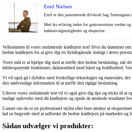
Emil Nielsen
Emil er den passionerede drivkraft bag Testmagasin.
Med års erfaring inden for gastronomiens verden og e
køkkenvalgmuligheder og ekspertise.
Velkommen til vores omfattende krøllejern test! Hvis du drømmer om sm
bedste krøllejern for at give dig en dybdegående indsigt i deres præst
Vores mål er at hjælpe dig med at træffe den bedste beslutning, når det 
tidsbesparende funktioner, skånsomhed mod håret og holdbarhed. Vores 
Vi vil også gå i dybden med forskellige teknologier og materialer, der a
den nødvendige information til at træffe den rigtige beslutning.
Udover vores omfattende test vil vi også give dig tips og tricks til at 
mulige oplevelse med dit krøllejern og opnår de ønskede resultater hv
Uanset om du er en professionel stylist eller bare ønsker at eksperimen
lad os begynde med at udforske de bedste krøllejern på markedet og hj
Sådan udvælger vi produkter: