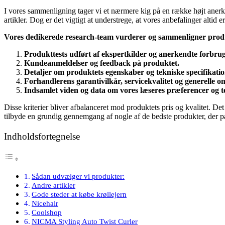
I vores sammenligning tager vi et nærmere kig på en række højt anerken
artikler. Dog er det vigtigt at understrege, at vores anbefalinger alti
Vores dedikerede research-team vurderer og sammenligner prod
Produkttests udført af ekspertkilder og anerkendte forbru
Kundeanmeldelser og feedback på produktet.
Detaljer om produktets egenskaber og tekniske specifikatio
Forhandlerens garantivilkår, servicekvalitet og generelle
Indsamlet viden og data om vores læseres præferencer og t
Disse kriterier bliver afbalanceret mod produktets pris og kvalitet. De
tilbyde en grundig gennemgang af nogle af de bedste produkter, der pa
Indholdsfortegnelse
Sådan udvælger vi produkter:
Andre artikler
Gode steder at købe krøllejern
Nicehair
Coolshop
NICMA Styling Auto Twist Curler