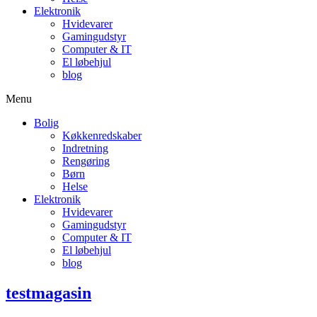
Elektronik
Hvidevarer
Gamingudstyr
Computer & IT
El løbehjul
blog
Menu
Bolig
Køkkenredskaber
Indretning
Rengøring
Børn
Helse
Elektronik
Hvidevarer
Gamingudstyr
Computer & IT
El løbehjul
blog
testmagasin