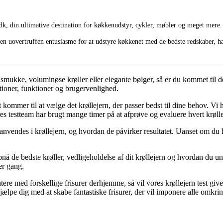
dk, din ultimative destination for køkkenudstyr, cykler, møbler og meget mere.
n uovertruffen entusiasme for at udstyre køkkenet med de bedste redskaber, har
ukke, voluminøse krøller eller elegante bølger, så er du kommet til det
ationer, funktioner og brugervenlighed.
kommer til at vælge det krøllejern, der passer bedst til dine behov. Vi h
testteam har brugt mange timer på at afprøve og evaluere hvert krøllej
nvendes i krøllejern, og hvordan de påvirker resultatet. Uanset om du har 
opnå de bedste krøller, vedligeholdelse af dit krøllejern og hvordan du un
er gang.
tere med forskellige frisurer derhjemme, så vil vores krøllejern test giv
ælpe dig med at skabe fantastiske frisurer, der vil imponere alle omkrin