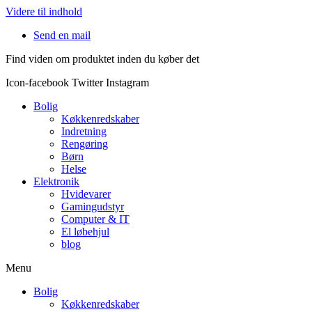
Videre til indhold
Send en mail
Find viden om produktet inden du køber det
Icon-facebook
Twitter
Instagram
Bolig
Køkkenredskaber
Indretning
Rengøring
Børn
Helse
Elektronik
Hvidevarer
Gamingudstyr
Computer & IT
El løbehjul
blog
Menu
Bolig
Køkkenredskaber