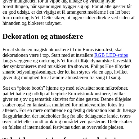
giver muligheden for at vippe dig tilbage og virkelig nyde
forestillingen, når spændingen bygger sig op. For at alle gæster får
en god udsigt, er det vigtigt at få arrangeret møblerne i en let buet
form omkring tv’et. Dette sikrer, at ingen sidder direkte ved siden af
hinanden og blokerer udsynet.
Dekoration og atmosfære
For at skabe en magisk atmosfære til din Eurovision-fest, skal
dekorationen være i top. Start med at installere
RGB LED-strips
langs væggene og omkring tv’et for at tilføje dynamiske farveskift,
der synkroniseres med musikken fra showet. Philips Hue tilbyder
smarte belysningsløsninger, der let kan styres via en app, hvilket
giver dig mulighed for at ændre atmosfæren fra sang til sang.
Sæt en “photo booth” hjørne op med rekvisitter som mikrofoner,
paillet hatte og udklip af berømte Eurovision-kunstnere, hvilket
giver en sjov og tematisk aktivitet for dine gæster. Denne tilføjelse
skaber også en fantastisk mulighed for mindeværdige fotos fra
aftenen. For en mere omfattende og festlig dekoration kan du hænge
flagguirlander, der indeholder flag fra alle deltagende lande, tværs
over loftet eller rundt omkring området ved gæsterne. Dette skaber
en følelse af international festivitas uden at overvælde pladsen.