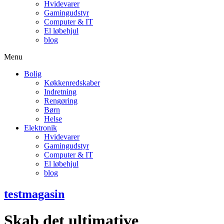
Hvidevarer
Gamingudstyr
Computer & IT
El løbehjul
blog
Menu
Bolig
Køkkenredskaber
Indretning
Rengøring
Børn
Helse
Elektronik
Hvidevarer
Gamingudstyr
Computer & IT
El løbehjul
blog
testmagasin
Skab det ultimative