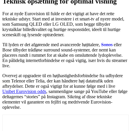
Teknisk opsætning for optimal visning
For at nyde Eurovision til fulde er det vigtigt at have det rette
tekniske udstyr. Start med at investere i et smart-tv af nyere model,
som Samsung QLED eller LG OLED, som begge tilbyder
krystalklar billedkvalitet og hurtige responstider, ideelt til hurtige
sceneskift og lysende optrædener.
Til lyden er det afgørende med avancerede højttalere,
Sonos
eller
Bose tilbyder trådløse surround sound-systemer, der nemt kan
placeres rundt i rummet for at skabe en omsluttende lydoplevelse.
En pålidelig internetforbindelse er også vigtig, især hvis du streamer
live.
Overvej at opgradere til en højhastighedsforbindelse fra udbydere
som Telenor eller Telia, der kan håndtere høj datatrafik uden
afbrydelser. Dette er også vigtigt for at kunne følge med i live
Unibet Eurovision odds
, sammenligne sange på YouTube eller følge
deltagernes “stories” på Instagram. Sikring af disse tekniske
elementer vil garantere en fejlfri og medrivende Eurovision-
oplevelse.