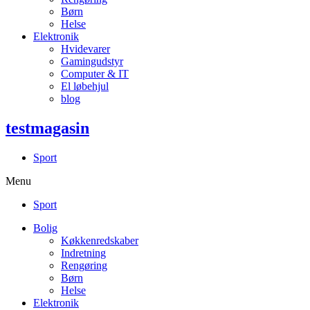
Børn
Helse
Elektronik
Hvidevarer
Gamingudstyr
Computer & IT
El løbehjul
blog
testmagasin
Sport
Menu
Sport
Bolig
Køkkenredskaber
Indretning
Rengøring
Børn
Helse
Elektronik