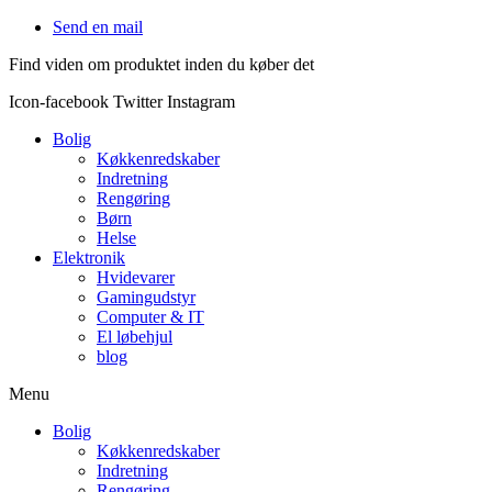
Videre
Send en mail
til
Find viden om produktet inden du køber det
indhold
Icon-facebook
Twitter
Instagram
Bolig
Køkkenredskaber
Indretning
Rengøring
Børn
Helse
Elektronik
Hvidevarer
Gamingudstyr
Computer & IT
El løbehjul
blog
Menu
Bolig
Køkkenredskaber
Indretning
Rengøring