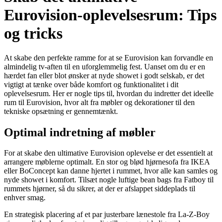
Eurovision-oplevelsesrum: Tips
og tricks
At skabe den perfekte ramme for at se Eurovision kan forvandle en
almindelig tv-aften til en uforglemmelig fest. Uanset om du er en
hærdet fan eller blot ønsker at nyde showet i godt selskab, er det
vigtigt at tænke over både komfort og funktionalitet i dit
oplevelsesrum. Her er nogle tips til, hvordan du indretter det ideelle
rum til Eurovision, hvor alt fra møbler og dekorationer til den
tekniske opsætning er gennemtænkt.
Optimal indretning af møbler
For at skabe den ultimative Eurovision oplevelse er det essentielt at
arrangere møblerne optimalt. En stor og blød hjørnesofa fra IKEA
eller BoConcept kan danne hjertet i rummet, hvor alle kan samles og
nyde showet i komfort. Tilsæt nogle luftige bean bags fra Fatboy til
rummets hjørner, så du sikrer, at der er afslappet siddeplads til
enhver smag.
En strategisk placering af et par justerbare lænestole fra La-Z-Boy