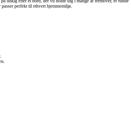
 udkig efter et bord, der vil holde dig i mange år fremover, er runde
 passer perfekt til ethvert hjemmemiljø.
.
en.