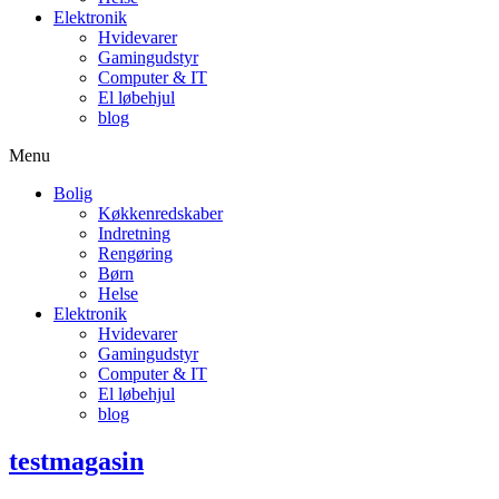
Elektronik
Hvidevarer
Gamingudstyr
Computer & IT
El løbehjul
blog
Menu
Bolig
Køkkenredskaber
Indretning
Rengøring
Børn
Helse
Elektronik
Hvidevarer
Gamingudstyr
Computer & IT
El løbehjul
blog
testmagasin