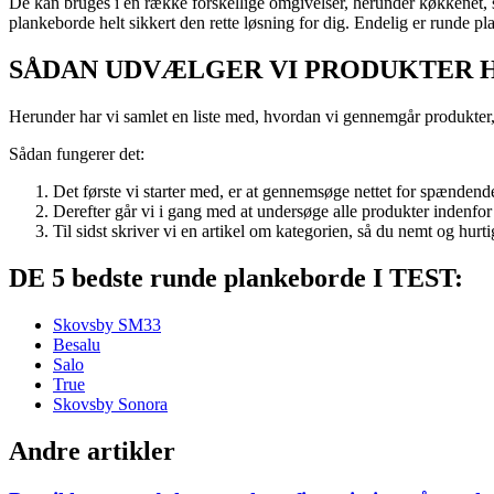
De kan bruges i en række forskellige omgivelser, herunder køkkenet, 
plankeborde helt sikkert den rette løsning for dig. Endelig er runde pl
SÅDAN UDVÆLGER VI PRODUKTER 
Herunder har vi samlet en liste med, hvordan vi gennemgår produkter, 
Sådan fungerer det:
Det første vi starter med, er at gennemsøge nettet for spændend
Derefter går vi i gang med at undersøge alle produkter indenf
Til sidst skriver vi en artikel om kategorien, så du nemt og hur
DE 5 bedste runde plankeborde I TEST:
Skovsby SM33
Besalu
Salo
True
Skovsby Sonora
Andre artikler