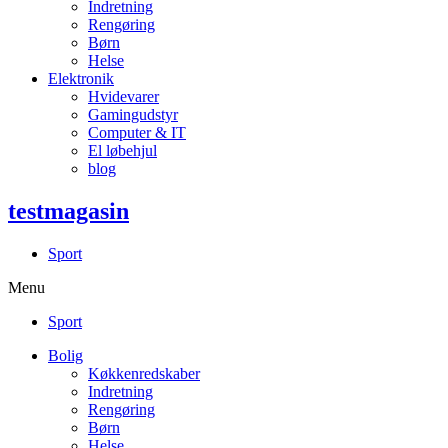
Indretning
Rengøring
Børn
Helse
Elektronik
Hvidevarer
Gamingudstyr
Computer & IT
El løbehjul
blog
testmagasin
Sport
Menu
Sport
Bolig
Køkkenredskaber
Indretning
Rengøring
Børn
Helse