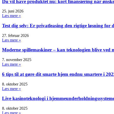
Du vil have produktet nu: kort finansiering når ønske
25. juni 2026
Læs mere »
Test dig selv: Er privatleasing den rigtige løsning for 
27. februar 2026
Læs mere »
Moderne spillemaskiner – kan teknologien blive ved m
7. november 2025
Læs mere »
6 tips til at gøre dit smarte hjem endnu smartere i 202
8. oktober 2025
Læs mere »
Live kasinoteknologi i hjemmeunderholdningssystem
8. oktober 2025
Læs mere »