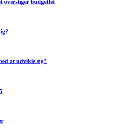
t overstiger budgettet
dig?
ed at udvikle sig?
5
er