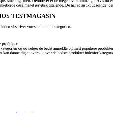
spisestuen og stuen. Derudover er de meget overkommelige. Hvis du er på
ankeborde også meget æstetisk tiltalende. De har et rustikt udseende, der
HOS TESTMAGASIN
inden vi skriver vores artikel om kategorien.
e produkter.
or kategorien og udvælger de bedst anmeldte og mest populære produkter
tigt kan danne dig et overblik over de bedste produkter indenfor kategori