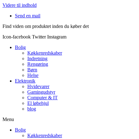
Videre til indhold
Send en mail
Find viden om produktet inden du køber det
Icon-facebook
Twitter
Instagram
Bolig
Køkkenredskaber
Indretning
Rengøring
Børn
Helse
Elektronik
Hvidevarer
Gamingudstyr
Computer & IT
El løbehjul
blog
Menu
Bolig
Køkkenredskaber