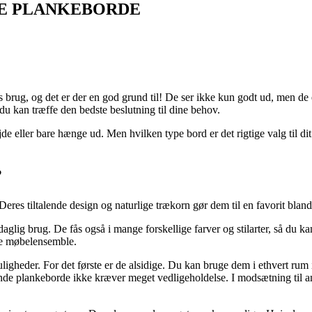
NDE PLANKEBORDE
brug, og det er der en god grund til! De ser ikke kun godt ud, men de e
u kan træffe den bedste beslutning til dine behov.
bejde eller bare hænge ud. Men hvilken type bord er det rigtige valg til 
?
eres tiltalende design og naturlige trækorn gør dem til en favorit blan
glig brug. De fås også i mange forskellige farver og stilarter, så du ka
rre møbelensemble.
igheder. For det første er de alsidige. Du kan bruge dem i ethvert rum i
runde plankeborde ikke kræver meget vedligeholdelse. I modsætning til a