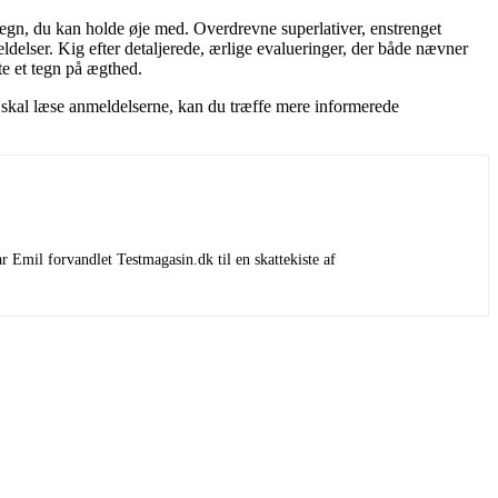
 tegn, du kan holde øje med. Overdrevne superlativer, enstrenget
delser. Kig efter detaljerede, ærlige evalueringer, der både nævner
te et tegn på ægthed.
u skal læse anmeldelserne, kan du træffe mere informerede
 Emil forvandlet Testmagasin.dk til en skattekiste af