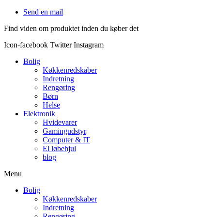
Videre
Send en mail
til
Find viden om produktet inden du køber det
indhold
Icon-facebook
Twitter
Instagram
Bolig
Køkkenredskaber
Indretning
Rengøring
Børn
Helse
Elektronik
Hvidevarer
Gamingudstyr
Computer & IT
El løbehjul
blog
Menu
Bolig
Køkkenredskaber
Indretning
Rengøring