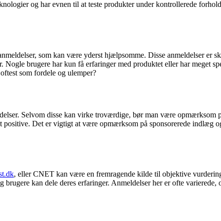
teknologier og har evnen til at teste produkter under kontrollerede forho
meldelser, som kan være yderst hjælpsomme. Disse anmeldelser er skreve
r. Nogle brugere har kun få erfaringer med produktet eller har meget s
oftest som fordele og ulemper?
meldelser. Selvom disse kan virke troværdige, bør man være opmærksom på
vent positive. Det er vigtigt at være opmærksom på sponsorerede indlæg o
st.dk
, eller CNET kan være en fremragende kilde til objektive vurderinger.
 brugere kan dele deres erfaringer. Anmeldelser her er ofte varierede, o