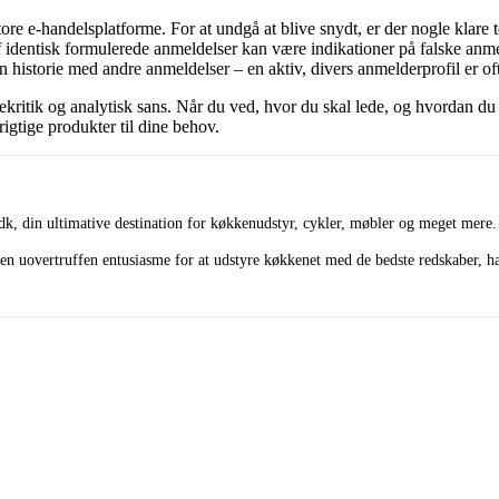
ore e-handelsplatforme. For at undgå at blive snydt, er der nogle klare
identisk formulerede anmeldelser kan være indikationer på falske anmel
n historie med andre anmeldelser – en aktiv, divers anmelderprofil er of
ekritik og analytisk sans. Når du ved, hvor du skal lede, og hvordan d
rigtige produkter til dine behov.
dk, din ultimative destination for køkkenudstyr, cykler, møbler og meget mere.
n uovertruffen entusiasme for at udstyre køkkenet med de bedste redskaber, har