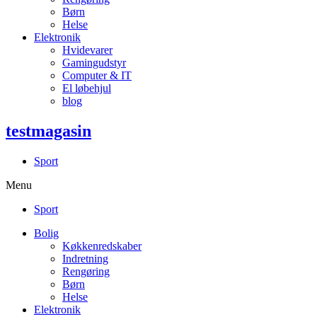
Børn
Helse
Elektronik
Hvidevarer
Gamingudstyr
Computer & IT
El løbehjul
blog
testmagasin
Sport
Menu
Sport
Bolig
Køkkenredskaber
Indretning
Rengøring
Børn
Helse
Elektronik