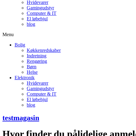
Hvidevarer
Gamingudstyr
Computer & IT
El løbehjul
blog
Menu
Bolig
Køkkenredskaber
Indretning
Rengøring
Børn
Helse
Elektronik
Hvidevarer
Gamingudstyr
Computer & IT
El løbehjul
blog
testmagasin
Hvor finder du pålidelige anmel