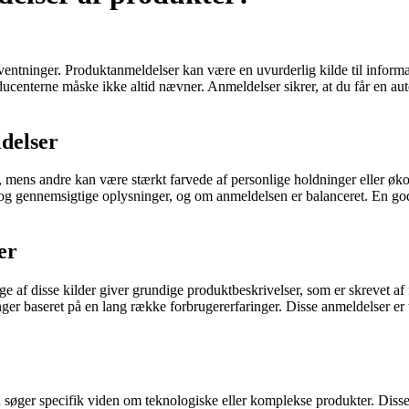
forventninger. Produktanmeldelser kan være en uvurderlig kilde til inform
ducenterne måske ikke altid nævner. Anmeldelser sikrer, at du får en aut
delser
ve, mens andre kan være stærkt farvede af personlige holdninger eller 
le og gennemsigtige oplysninger, og om anmeldelsen er balanceret. En g
er
nge af disse kilder giver grundige produktbeskrivelser, som er skrevet af 
er baseret på en lang række forbrugererfaringer. Disse anmeldelser er ty
u søger specifik viden om teknologiske eller komplekse produkter. Dis