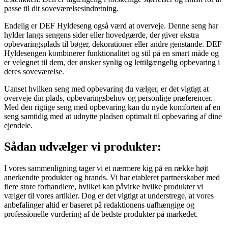
passe til dit soveværelsesindretning.
Endelig er DEF Hyldeseng også værd at overveje. Denne seng har
hylder langs sengens sider eller hovedgærde, der giver ekstra
opbevaringsplads til bøger, dekorationer eller andre genstande. DEF
Hyldesengen kombinerer funktionalitet og stil på en smart måde og
er velegnet til dem, der ønsker synlig og lettilgængelig opbevaring i
deres soveværelse.
Uanset hvilken seng med opbevaring du vælger, er det vigtigt at
overveje din plads, opbevaringsbehov og personlige præferencer.
Med den rigtige seng med opbevaring kan du nyde komforten af en
seng samtidig med at udnytte pladsen optimalt til opbevaring af dine
ejendele.
Sådan udvælger vi produkter:
I vores sammenligning tager vi et nærmere kig på en række højt
anerkendte produkter og brands. Vi har etableret partnerskaber med
flere store forhandlere, hvilket kan påvirke hvilke produkter vi
vælger til vores artikler. Dog er det vigtigt at understrege, at vores
anbefalinger altid er baseret på redaktionens uafhængige og
professionelle vurdering af de bedste produkter på markedet.