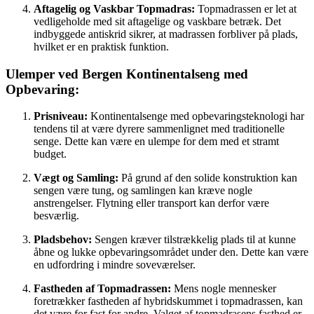
Aftagelig og Vaskbar Topmadras:
Topmadrassen er let at
vedligeholde med sit aftagelige og vaskbare betræk. Det
indbyggede antiskrid sikrer, at madrassen forbliver på plads,
hvilket er en praktisk funktion.
Ulemper ved Bergen Kontinentalseng med
Opbevaring:
Prisniveau:
Kontinentalsenge med opbevaringsteknologi har
tendens til at være dyrere sammenlignet med traditionelle
senge. Dette kan være en ulempe for dem med et stramt
budget.
Vægt og Samling:
På grund af den solide konstruktion kan
sengen være tung, og samlingen kan kræve nogle
anstrengelser. Flytning eller transport kan derfor være
besværlig.
Pladsbehov:
Sengen kræver tilstrækkelig plads til at kunne
åbne og lukke opbevaringsområdet under den. Dette kan være
en udfordring i mindre soveværelser.
Fastheden af Topmadrassen:
Mens nogle mennesker
foretrækker fastheden af hybridskummet i topmadrassen, kan
det være for fast for andre. Valget af topmadrasens fasthed er