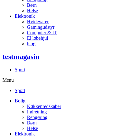
Børn
Helse
Elektronik
Hvidevarer
Gamingudstyr
Computer & IT
El løbehjul
blog
testmagasin
Sport
Menu
Sport
Bolig
Køkkenredskaber
Indretning
Rengøring
Børn
Helse
Elektronik