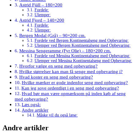
Astrid Fjäll – 180×200
Fordele:
Ulemper:
Astrid Fjord – 140×200
Fordele:
Ulemper:
Bergen Modal (Grå) – 90×200 cm.
Fordele ved Bergen Kontinentalseng med Opbevaring:
Ulemper ved Bergen Kontinentalseng med Opbevaring:
Messina Sengeramme (Fyr Olie) – 180×200 cm.
Fordele ved Messina Kontinentalseng med Opbevaring:
Ulemper ved Messina Kontinentalseng med Opbevaring:
Hvorfor vælge en seng med opbevaring?
Hvilke størrelser kan man få senge med opbevaring i?
Hvad koster en seng med opbevaring?
Hvilke mærker er gode indenfor seng med opbevaring?
Kan jeg sove ordentligt i en seng med opbevaring?
Hvad bør man være opmærksom på inden køb af seng
med opbevaring?
Læs også:
Andre artikler
Måske vil du også læse:
Andre artikler