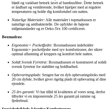
blødt og vaskbart betræk lavet af bambusfibre. Dette betræk
er åndbart og ventilerende, hvilket hjælper med at regulere
temperaturen og holde dig komfortabel om natten.
Naturlige Materialer:
Alle materialer i topmadrassen er
naturlige og antibakterielle. De opfylder de højeste
miljøstandarder og er Oeko-Tex 100 certificeret.
Boxmadras:
Ergonomic+ Pocketfjedre:
Boxmadrassen indeholder
Ergonomic+ pocketfjedre med syv komfortzoner, der sikrer
optimal aflastning af kroppen og komfort hele natten.
Solidt Svensk Fyrretræ:
Boxmadrassen er konstrueret af solidt
svensk fyrretræ for stabilitet og holdbarhed.
Opbevaringsplads:
Sengen har en dyb opbevaringsboks med
20 cm dybde, hvilket giver rigelig plads til opbevaring af dine
ejendele.
25 års garanti:
Vi har tillid til kvaliteten af vores seng, derfor
tilbyder vi en imponerende 25 års garanti på ramme og
fjedrebrud.
Specialudviklede Adaptive Komfortzoner: