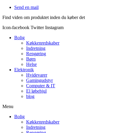
Videre
Send en mail
til
Find viden om produktet inden du køber det
indhold
Icon-facebook
Twitter
Instagram
Bolig
Køkkenredskaber
Indretning
Rengøring
Børn
Helse
Elektronik
Hvidevarer
Gamingudstyr
Computer & IT
El løbehjul
blog
Menu
Bolig
Køkkenredskaber
Indretning
Rengøring