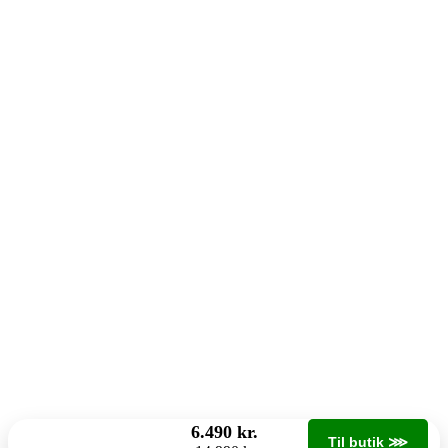
6.490 kr.
Til butik ⋙