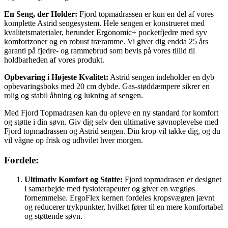
En Seng, der Holder:
Fjord topmadrassen er kun en del af vores
komplette Astrid sengesystem. Hele sengen er konstrueret med
kvalitetsmaterialer, herunder Ergonomic+ pocketfjedre med syv
komfortzoner og en robust træramme. Vi giver dig endda 25 års
garanti på fjedre- og rammebrud som bevis på vores tillid til
holdbarheden af vores produkt.
Opbevaring i Højeste Kvalitet:
Astrid sengen indeholder en dyb
opbevaringsboks med 20 cm dybde. Gas-støddæmpere sikrer en
rolig og stabil åbning og lukning af sengen.
Med Fjord Topmadrasen kan du opleve en ny standard for komfort
og støtte i din søvn. Giv dig selv den ultimative søvnoplevelse med
Fjord topmadrassen og Astrid sengen. Din krop vil takke dig, og du
vil vågne op frisk og udhvilet hver morgen.
Fordele:
Ultimativ Komfort og Støtte:
Fjord topmadrasen er designet
i samarbejde med fysioterapeuter og giver en vægtløs
fornemmelse. ErgoFlex kernen fordeles kropsvægten jævnt
og reducerer trykpunkter, hvilket fører til en mere komfortabel
og støttende søvn.