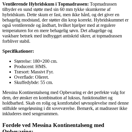
Ventilerende Hybridskum i Topmadrassen:
Topmadrassen
tilbyder en sund støtte med sin 60 mm tykke skumkerne af
hybridskum. Dette skum er fast, men ikke hård, og det giver en
behagelig modstand, der støtter din krop korrekt. Hybridskummet er
også ventilerende og åndbart, hvilket hjælper med at regulere
temperaturen for en mere behagelig søvn. Det aftagelige og
vaskbare betræk med indbygget antiskrid sikrer, at topmadrassen
forbliver stabil.
Specifikationer:
Størrelse: 180×200 cm.
Producent: HMS.
Træsort: Massivt Fyr.
Overflade: Olieret.
Skuffedybde: 55 cm.
Messina Kontinentalseng med Opbevaring er det perfekte valg for
dem, der ønsker en kombination af luksus, funktionalitet og
holdbarhed. Skab en rolig og komfortabel søvnoplevelse med denne
stilfulde sengeløsning i dit soveværelse. Bemærk, at madrasser ikke
inkluderes med sengerammen.
Fordele ved Messina Kontinentalseng med
Opbevaring: