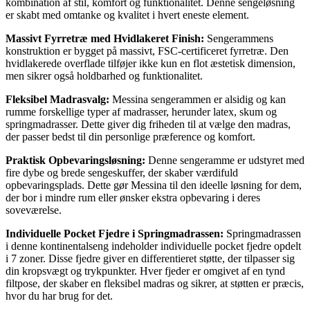
kombination af stil, komfort og funktionalitet. Denne sengeløsning
er skabt med omtanke og kvalitet i hvert eneste element.
Massivt Fyrretræ med Hvidlakeret Finish:
Sengerammens
konstruktion er bygget på massivt, FSC-certificeret fyrretræ. Den
hvidlakerede overflade tilføjer ikke kun en flot æstetisk dimension,
men sikrer også holdbarhed og funktionalitet.
Fleksibel Madrasvalg:
Messina sengerammen er alsidig og kan
rumme forskellige typer af madrasser, herunder latex, skum og
springmadrasser. Dette giver dig friheden til at vælge den madras,
der passer bedst til din personlige præference og komfort.
Praktisk Opbevaringsløsning:
Denne sengeramme er udstyret med
fire dybe og brede sengeskuffer, der skaber værdifuld
opbevaringsplads. Dette gør Messina til den ideelle løsning for dem,
der bor i mindre rum eller ønsker ekstra opbevaring i deres
soveværelse.
Individuelle Pocket Fjedre i Springmadrassen:
Springmadrassen
i denne kontinentalseng indeholder individuelle pocket fjedre opdelt
i 7 zoner. Disse fjedre giver en differentieret støtte, der tilpasser sig
din kropsvægt og trykpunkter. Hver fjeder er omgivet af en tynd
filtpose, der skaber en fleksibel madras og sikrer, at støtten er præcis,
hvor du har brug for det.