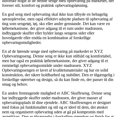
udforske nogle af de bedste senge med opbevaring på markedet, der
forener stil, komfort og praktisk opbevaringsløsning.
En god seng med opbevaring skal ikke kun tilbyde en behagelig
søvnoplevelse, men også effektivt udnytte pladsen til opbevaring af
ting som sengetøj, tøj, sko eller andre genstande. Det kan være en
løftemekanisme, der giver adgang til et rum under madrassen,
indbyggede skuffer eller hylder langs sengens sider eller
hovedgærde eller endda en kombination af forskellige
opbevaringsmuligheder.
En af de førende senge med opbevaring på markedet er XYZ
Opbevaringsseng. Denne seng er ikke kun stilfuld og komfortabel,
men har også en praktisk løftemekanisme, der giver adgang til et
rummeligt opbevaringsområde under madrassen. XYZ
Opbevaringssengen er lavet af kvalitetsmaterialer og har en solid
konstruktion, der sikrer holdbarhed og stabilitet. Den er tilgængelig i
forskellige størrelser og design, så du kan finde en, der passer til din
smag og behov.
En anden fremragende mulighed er ABC Skuffeseng. Denne seng
har indbyggede skuffer under madrassen, der giver masser af
opbevaringsplads til dine ejendele. ABC Skuffesengen er designet
med fokus på funktionalitet og stil og er ideel til dem, der ønsker
nem og organiseret opbevaring uden at gå på kompromis med
æstetikken. Den er tilgængelig i forskellige størrelser og finish for at