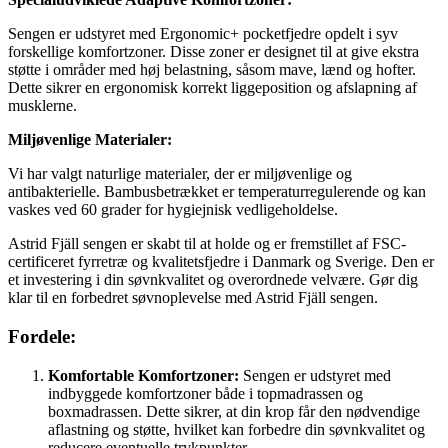
Sengen er udstyret med Ergonomic+ pocketfjedre opdelt i syv
forskellige komfortzoner. Disse zoner er designet til at give ekstra
støtte i områder med høj belastning, såsom mave, lænd og hofter.
Dette sikrer en ergonomisk korrekt liggeposition og afslapning af
musklerne.
Miljøvenlige Materialer:
Vi har valgt naturlige materialer, der er miljøvenlige og
antibakterielle. Bambusbetrækket er temperaturregulerende og kan
vaskes ved 60 grader for hygiejnisk vedligeholdelse.
Astrid Fjäll sengen er skabt til at holde og er fremstillet af FSC-
certificeret fyrretræ og kvalitetsfjedre i Danmark og Sverige. Den er
et investering i din søvnkvalitet og overordnede velvære. Gør dig
klar til en forbedret søvnoplevelse med Astrid Fjäll sengen.
Fordele:
Komfortable Komfortzoner:
Sengen er udstyret med
indbyggede komfortzoner både i topmadrassen og
boxmadrassen. Dette sikrer, at din krop får den nødvendige
aflastning og støtte, hvilket kan forbedre din søvnkvalitet og
reducere eventuelle trykpunkter.