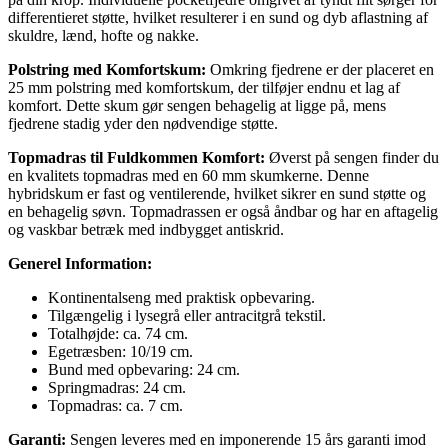
differentieret støtte, hvilket resulterer i en sund og dyb aflastning af
skuldre, lænd, hofte og nakke.
Polstring med Komfortskum:
Omkring fjedrene er der placeret en
25 mm polstring med komfortskum, der tilføjer endnu et lag af
komfort. Dette skum gør sengen behagelig at ligge på, mens
fjedrene stadig yder den nødvendige støtte.
Topmadras til Fuldkommen Komfort:
Øverst på sengen finder du
en kvalitets topmadras med en 60 mm skumkerne. Denne
hybridskum er fast og ventilerende, hvilket sikrer en sund støtte og
en behagelig søvn. Topmadrassen er også åndbar og har en aftagelig
og vaskbar betræk med indbygget antiskrid.
Generel Information:
Kontinentalseng med praktisk opbevaring.
Tilgængelig i lysegrå eller antracitgrå tekstil.
Totalhøjde: ca. 74 cm.
Egetræsben: 10/19 cm.
Bund med opbevaring: 24 cm.
Springmadras: 24 cm.
Topmadras: ca. 7 cm.
Garanti:
Sengen leveres med en imponerende 15 års garanti imod