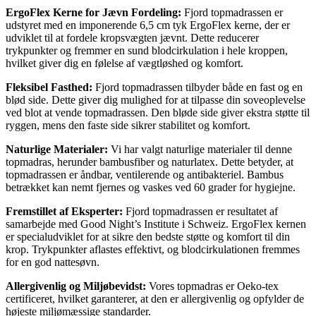
ErgoFlex Kerne for Jævn Fordeling:
Fjord topmadrassen er
udstyret med en imponerende 6,5 cm tyk ErgoFlex kerne, der er
udviklet til at fordele kropsvægten jævnt. Dette reducerer
trykpunkter og fremmer en sund blodcirkulation i hele kroppen,
hvilket giver dig en følelse af vægtløshed og komfort.
Fleksibel Fasthed:
Fjord topmadrassen tilbyder både en fast og en
blød side. Dette giver dig mulighed for at tilpasse din soveoplevelse
ved blot at vende topmadrassen. Den bløde side giver ekstra støtte til
ryggen, mens den faste side sikrer stabilitet og komfort.
Naturlige Materialer:
Vi har valgt naturlige materialer til denne
topmadras, herunder bambusfiber og naturlatex. Dette betyder, at
topmadrassen er åndbar, ventilerende og antibakteriel. Bambus
betrækket kan nemt fjernes og vaskes ved 60 grader for hygiejne.
Fremstillet af Eksperter:
Fjord topmadrassen er resultatet af
samarbejde med Good Night’s Institute i Schweiz. ErgoFlex kernen
er specialudviklet for at sikre den bedste støtte og komfort til din
krop. Trykpunkter aflastes effektivt, og blodcirkulationen fremmes
for en god nattesøvn.
Allergivenlig og Miljøbevidst:
Vores topmadras er Oeko-tex
certificeret, hvilket garanterer, at den er allergivenlig og opfylder de
højeste miljømæssige standarder.