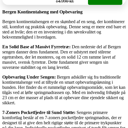
14.990 kr.
Bergen Kontinentalseng med Opbevaring
Bergen kontinentalsengen er en skønhed af en seng, der kombinerer
stil, komfort og praktisk opbevaring. Denne seng er mere end bare et
sted at hvile; den er en investering i din søvnkvalitet og
bekvemmelighed i hverdagen.
En Solid Base af Massivt Fyrretræ:
Den nederste del af Bergen
sengen danner dens fundament. Den er udstyret med stilrene
egetræsben, der let monteres, og en solid 12 cm ramme lavet af
massivt, svensk fyrretræ. Dette fundament giver sengen sin
suveræne stabilitet og en lang levetid.
Opbevaring Under Sengen:
Bergen adskiller sig fra traditionelle
kontinentalsenge ved at tilbyde en smart opbevaringsløsning i
bunden. Her finder du et rummeligt opbevaringsområde, som let kan
tilgås ved at løfte springmadrassen op. Med en indvendig frihøjde på
23 cm er der masser af plads til at opbevare dine ejendele sikkert og
sikkert.
7-Zoners Pocketfjedre til Sund Støtte:
Sengens primære
komfortlag består af en 7-zoners pocketfjedre springmadras, der er
designet til at give den helt rigtige støtte til de primære trykpunkter
på din krop. Individuelle pocketfjedre omgivet af tyndt filt sørger for