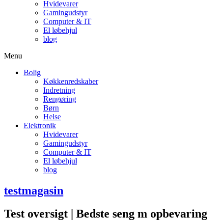
Hvidevarer
Gamingudstyr
Computer & IT
El løbehjul
blog
Menu
Bolig
Køkkenredskaber
Indretning
Rengøring
Børn
Helse
Elektronik
Hvidevarer
Gamingudstyr
Computer & IT
El løbehjul
blog
testmagasin
Test oversigt | Bedste seng m opbevaring