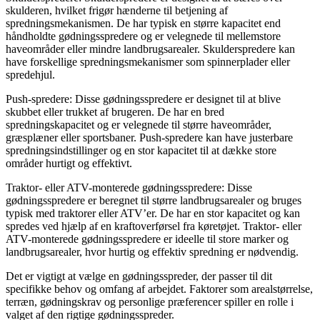
skulderen, hvilket frigør hænderne til betjening af
spredningsmekanismen. De har typisk en større kapacitet end
håndholdte gødningsspredere og er velegnede til mellemstore
haveområder eller mindre landbrugsarealer. Skulderspredere kan
have forskellige spredningsmekanismer som spinnerplader eller
spredehjul.
Push-spredere: Disse gødningsspredere er designet til at blive
skubbet eller trukket af brugeren. De har en bred
spredningskapacitet og er velegnede til større haveområder,
græsplæner eller sportsbaner. Push-spredere kan have justerbare
spredningsindstillinger og en stor kapacitet til at dække store
områder hurtigt og effektivt.
Traktor- eller ATV-monterede gødningsspredere: Disse
gødningsspredere er beregnet til større landbrugsarealer og bruges
typisk med traktorer eller ATV’er. De har en stor kapacitet og kan
spredes ved hjælp af en kraftoverførsel fra køretøjet. Traktor- eller
ATV-monterede gødningsspredere er ideelle til store marker og
landbrugsarealer, hvor hurtig og effektiv spredning er nødvendig.
Det er vigtigt at vælge en gødningsspreder, der passer til dit
specifikke behov og omfang af arbejdet. Faktorer som arealstørrelse,
terræn, gødningskrav og personlige præferencer spiller en rolle i
valget af den rigtige gødningsspreder.