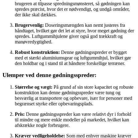
brugeren at tilpasse spredningsmønsteret, så gødningen kan
spredes præcist, hvor det er nødvendigt, og undgå områder,
der ikke skal dækkes.
Brugervenlig:
Doseringsmængden kan nemt justeres fra
håndtaget, hvilket gør det let at styre, hvor meget gødning der
spredes. Luftgummihjulene giver også god trækkraft og
manøvredygtighed.
Robust konstruktion:
Denne gødningsspreder er bygget
med et stærkt aluminiumsgear og luftgummihjul, hvilket gør
den holdbar og i stand til at håndtere forskellige terræner.
Ulemper ved denne gødningsspreder:
Størrelse og vægt:
På grund af sin store kapacitet og robuste
konstruktion kan denne gødningsspreder være tung og
besværlig at transportere og opbevare, især for personer med
begrænset styrke eller opbevaringsplads.
Pris:
Denne gødningsspreder kan være relativt dyr i forhold
til mindre og mere enkle modeller på markedet, hvilket kan
afskrække nogle forbrugere.
Kræver vedligeholdelse:
Som med enhver maskine kræver