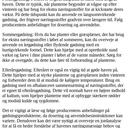
haven. Dette er typisk, når planterne begynder at vågne op efter
vinteren og har brug for ekstra næringsstoffer for at kickstarte deres
vækst. På dette tidspunkt kan du anvende en langsomtvirkende
gødning, der frigiver næringsstoffer gradvist over længere tid. Følg
producentens anbefalinger for dosering og anvendelse.
Sommergødning: Hvis du har planter eller græsplæner, der har brug
for ekstra næringsstoffer i løbet af sommeren, kan du overveje at
anvende en letgødning eller flydende gødning med en
hurtigvirkende formel. Dette kan hjælpe med at opretholde sund
vækst og farve i dine planter i løbet af de varme måneder. Sørg for
ikke at overgøde, da dette kan føre til forbrænding af planterne.
Efterårsgødning: Efteråret er også en vigtig tid at gøde haven på.
Dette hjælper med at styrke planterne og græsplænen inden vinteren
og forbereder dem til at modstå de køligere temperaturer. Brug en
gødning med en afbalanceret sammensætning af næringsstoffer, der
er egnet til efterårsgødning. Dette vil normalt have en højere indhold
af kalium, som hjælper planterne med at opbygge stærkere rødder
og modstå kulde og sygdomme.
Det er vigtigt at læse og følge producentens anbefalinger på
gødningsprodukterne, da dosering og anvendelsesinstruktioner kan
variere. Derudover kan det være nyttigt at overveje en jordanalyse
for at få en bedre forståelse af havenes næringsmæssige behov og