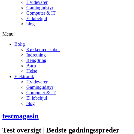
Hvidevarer
Gamingudstyr
Computer & IT
El løbehjul
blog
Menu
Bolig
Køkkenredskaber
Indretning
Rengøring
Børn
Helse
Elektronik
Hvidevarer
Gamingudstyr
Computer & IT
El løbehjul
blog
testmagasin
Test oversigt | Bedste gødningsspreder