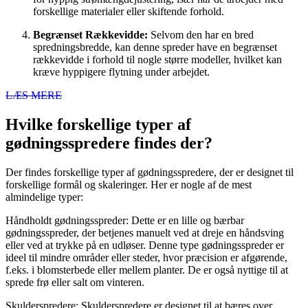
forskellige materialer eller skiftende forhold.
Begrænset Rækkevidde:
Selvom den har en bred
spredningsbredde, kan denne spreder have en begrænset
rækkevidde i forhold til nogle større modeller, hvilket kan
kræve hyppigere flytning under arbejdet.
LÆS MERE
Hvilke forskellige typer af
gødningsspredere findes der?
Der findes forskellige typer af gødningsspredere, der er designet til
forskellige formål og skaleringer. Her er nogle af de mest
almindelige typer:
Håndholdt gødningsspreder: Dette er en lille og bærbar
gødningsspreder, der betjenes manuelt ved at dreje en håndsving
eller ved at trykke på en udløser. Denne type gødningsspreder er
ideel til mindre områder eller steder, hvor præcision er afgørende,
f.eks. i blomsterbede eller mellem planter. De er også nyttige til at
sprede frø eller salt om vinteren.
Skulderspredere: Skulderspredere er designet til at bæres over