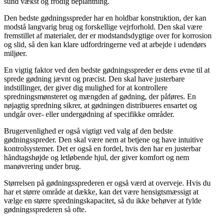
sund vækst og frodig beplantning.
Den bedste gødningsspreder har en holdbar konstruktion, der kan
modstå langvarig brug og forskellige vejrforhold. Den skal være
fremstillet af materialer, der er modstandsdygtige over for korrosion
og slid, så den kan klare udfordringerne ved at arbejde i udendørs
miljøer.
En vigtig faktor ved den bedste gødningsspreder er dens evne til at
sprede gødning jævnt og præcist. Den skal have justerbare
indstillinger, der giver dig mulighed for at kontrollere
spredningsmønsteret og mængden af gødning, der påføres. En
nøjagtig spredning sikrer, at gødningen distribueres ensartet og
undgår over- eller undergødning af specifikke områder.
Brugervenlighed er også vigtigt ved valg af den bedste
gødningsspreder. Den skal være nem at betjene og have intuitive
kontrolsystemer. Det er også en fordel, hvis den har en justerbar
håndtagshøjde og letløbende hjul, der giver komfort og nem
manøvrering under brug.
Størrelsen på gødningssprederen er også værd at overveje. Hvis du
har et større område at dække, kan det være hensigtsmæssigt at
vælge en større spredningskapacitet, så du ikke behøver at fylde
gødningssprederen så ofte.