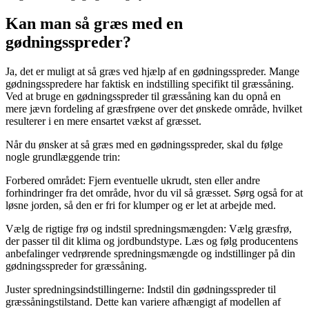
Kan man så græs med en
gødningsspreder?
Ja, det er muligt at så græs ved hjælp af en gødningsspreder. Mange
gødningsspredere har faktisk en indstilling specifikt til græssåning.
Ved at bruge en gødningsspreder til græssåning kan du opnå en
mere jævn fordeling af græsfrøene over det ønskede område, hvilket
resulterer i en mere ensartet vækst af græsset.
Når du ønsker at så græs med en gødningsspreder, skal du følge
nogle grundlæggende trin:
Forbered området: Fjern eventuelle ukrudt, sten eller andre
forhindringer fra det område, hvor du vil så græsset. Sørg også for at
løsne jorden, så den er fri for klumper og er let at arbejde med.
Vælg de rigtige frø og indstil spredningsmængden: Vælg græsfrø,
der passer til dit klima og jordbundstype. Læs og følg producentens
anbefalinger vedrørende spredningsmængde og indstillinger på din
gødningsspreder for græssåning.
Juster spredningsindstillingerne: Indstil din gødningsspreder til
græssåningstilstand. Dette kan variere afhængigt af modellen af