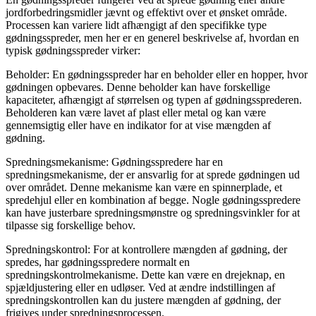
jordforbedringsmidler jævnt og effektivt over et ønsket område.
Processen kan variere lidt afhængigt af den specifikke type
gødningsspreder, men her er en generel beskrivelse af, hvordan en
typisk gødningsspreder virker:
Beholder: En gødningsspreder har en beholder eller en hopper, hvor
gødningen opbevares. Denne beholder kan have forskellige
kapaciteter, afhængigt af størrelsen og typen af gødningssprederen.
Beholderen kan være lavet af plast eller metal og kan være
gennemsigtig eller have en indikator for at vise mængden af
gødning.
Spredningsmekanisme: Gødningsspredere har en
spredningsmekanisme, der er ansvarlig for at sprede gødningen ud
over området. Denne mekanisme kan være en spinnerplade, et
spredehjul eller en kombination af begge. Nogle gødningsspredere
kan have justerbare spredningsmønstre og spredningsvinkler for at
tilpasse sig forskellige behov.
Spredningskontrol: For at kontrollere mængden af gødning, der
spredes, har gødningsspredere normalt en
spredningskontrolmekanisme. Dette kan være en drejeknap, en
spjældjustering eller en udløser. Ved at ændre indstillingen af
spredningskontrollen kan du justere mængden af gødning, der
frigives under spredningsprocessen.