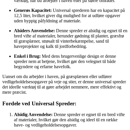
værktøj, når du arbejder i haven eller på større områder.
Generøs Kapacitet:
Universal sprederen har en kapacitet på
12,5 liter, hvilket giver dig mulighed for at udføre opgaver
uden hyppig påfyldning af materiale.
Alsiders Anvendelse:
Denne spreder er alsidig og egnet til en
bred vifte af materialer, herunder gødning til planter, græsfrø
til græsplæner, strøsalt til vinterbekæmpelse, sand til
haveprojekter og kalk til jordforbedring.
Enkel i Brug:
Med dens brugervenlige design er denne
spreder nem at betjene, hvilket gør den velegnet til både
begyndere og erfarne havefolk.
Uanset om du arbejder i haven, på græsplænen eller udfører
vedligeholdelsesopgaver på veje og stier, er denne universal spreder
det ideelle værktøj til at gøre arbejdet nemmere, mere effektivt og
mere præcist.
Fordele ved Universal Spreder:
Alsidig Anvendelse:
Denne spreder er egnet til en bred vifte
af materialer, hvilket gør den alsidig og ideel til en række
have- og vedligeholdelsesopgaver.