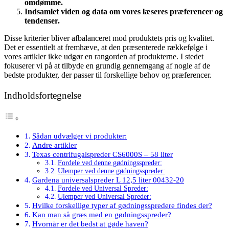
omdømme.
Indsamlet viden og data om vores læseres præferencer og
tendenser.
Disse kriterier bliver afbalanceret mod produktets pris og kvalitet.
Det er essentielt at fremhæve, at den præsenterede rækkefølge i
vores artikler ikke udgør en rangorden af produkterne. I stedet
fokuserer vi på at tilbyde en grundig gennemgang af nogle af de
bedste produkter, der passer til forskellige behov og præferencer.
Indholdsfortegnelse
Sådan udvælger vi produkter:
Andre artikler
Texas centrifugalspreder CS6000S – 58 liter
Fordele ved denne gødningsspreder:
Ulemper ved denne gødningsspreder:
Gardena universalspreder L 12,5 liter 00432-20
Fordele ved Universal Spreder:
Ulemper ved Universal Spreder:
Hvilke forskellige typer af gødningsspredere findes der?
Kan man så græs med en gødningsspreder?
Hvornår er det bedst at gøde haven?