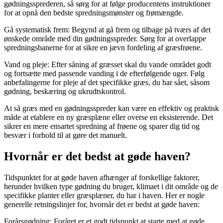
gødningssprederen, så sørg for at følge producentens instruktioner
for at opnå den bedste spredningsmønster og frømængde.
Gå systematisk frem: Begynd at gå frem og tilbage på tværs af det
ønskede område med din gødningsspreder. Sørg for at overlappe
spredningsbanerne for at sikre en jævn fordeling af græsfrøene.
Vand og pleje: Efter såning af græsset skal du vande området godt
og fortsætte med passende vanding i de efterfølgende uger. Følg
anbefalingerne for pleje af det specifikke græs, du har sået, såsom
gødning, beskæring og ukrudtskontrol.
At så græs med en gødningsspreder kan være en effektiv og praktisk
måde at etablere en ny græsplæne eller overse en eksisterende. Det
sikrer en mere ensartet spredning af frøene og sparer dig tid og
besvær i forhold til at gøre det manuelt.
Hvornår er det bedst at gøde haven?
Tidspunktet for at gøde haven afhænger af forskellige faktorer,
herunder hvilken type gødning du bruger, klimaet i dit område og de
specifikke planter eller græsplæner, du har i haven. Her er nogle
generelle retningslinjer for, hvornår det er bedst at gøde haven:
Forårsgødning: Foråret er et godt tidspunkt at starte med at gøde