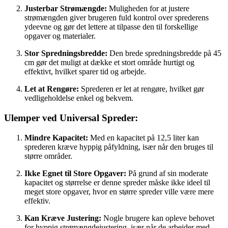
Justerbar Strømængde:
Muligheden for at justere
strømængden giver brugeren fuld kontrol over sprederens
ydeevne og gør det lettere at tilpasse den til forskellige
opgaver og materialer.
Stor Spredningsbredde:
Den brede spredningsbredde på 45
cm gør det muligt at dække et stort område hurtigt og
effektivt, hvilket sparer tid og arbejde.
Let at Rengøre:
Sprederen er let at rengøre, hvilket gør
vedligeholdelse enkel og bekvem.
Ulemper ved Universal Spreder:
Mindre Kapacitet:
Med en kapacitet på 12,5 liter kan
sprederen kræve hyppig påfyldning, især når den bruges til
større områder.
Ikke Egnet til Store Opgaver:
På grund af sin moderate
kapacitet og størrelse er denne spreder måske ikke ideel til
meget store opgaver, hvor en større spreder ville være mere
effektiv.
Kan Kræve Justering:
Nogle brugere kan opleve behovet
for hyppig strømængdejustering, især når de arbejder med