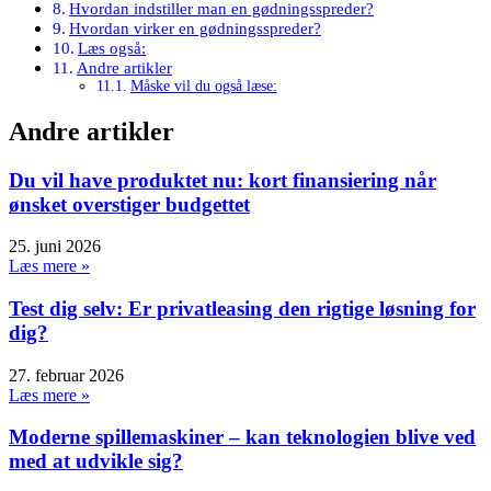
Hvordan indstiller man en gødningsspreder?
Hvordan virker en gødningsspreder?
Læs også:
Andre artikler
Måske vil du også læse:
Andre artikler
Du vil have produktet nu: kort finansiering når
ønsket overstiger budgettet
25. juni 2026
Læs mere »
Test dig selv: Er privatleasing den rigtige løsning for
dig?
27. februar 2026
Læs mere »
Moderne spillemaskiner – kan teknologien blive ved
med at udvikle sig?