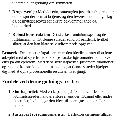
vinteren eller gødning om sommeren.
Brugervenlig:
Med doseringsmængden justerbar fra grebet er
denne spreder nem at betjene, og den leveres med et regnslag
og beskyttelsescover for ekstra bekvemmelighed og
holdbarhed.
Robust konstruktion:
Det stærke aluminiumsgear og de
luftgummihjul gør denne spreder solid og pålidelig, hvilket
sikrer, at den kan klare selv udfordrende opgaver.
Bemærk:
Denne centrifugalspreder er den ideelle partner til at lette
arbejdet med at sprede materialer på forskellige områder i din have
eller på din ejendom. Med dens store kapacitet, justerbare funktioner
og robuste konstruktion kan du stole på, at denne spreder hjælper
dig med at opnå professionelle resultater hver gang.
Fordele ved denne gødningsspreder:
Stor kapacitet:
Med en kapacitet på 58 liter kan denne
gødningsspreder håndtere store mængder gødning eller andre
materialer, hvilket gør den ideel til store græsplæner eller
marker.
Justerbart spredningsmønster:
Deflektorskærmene tillader