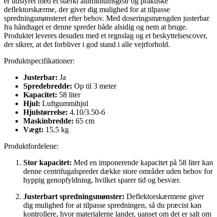
er udstyret med et stærkt aluminiumsgear og praktiske
deflektorskærme, der giver dig mulighed for at tilpasse
spredningsmønsteret efter behov. Med doseringsmængden justerbar
fra håndtaget er denne spreder både alsidig og nem at bruge.
Produktet leveres desuden med et regnslag og et beskyttelsescover,
der sikrer, at det forbliver i god stand i alle vejrforhold.
Produktspecifikationer:
Justerbar:
Ja
Spredebredde:
Op til 3 meter
Kapacitet:
58 liter
Hjul:
Luftgummihjul
Hjulstørrelse:
4.10/3.50-6
Maskinbredde:
65 cm
Vægt:
15,5 kg
Produktfordelene:
Stor kapacitet:
Med en imponerende kapacitet på 58 liter kan
denne centrifugalspreder dække store områder uden behov for
hyppig genopfyldning, hvilket sparer tid og besvær.
Justerbart spredningsmønster:
Deflektorskærmene giver
dig mulighed for at tilpasse spredningen, så du præcist kan
kontrollere, hvor materialerne lander, uanset om det er salt om