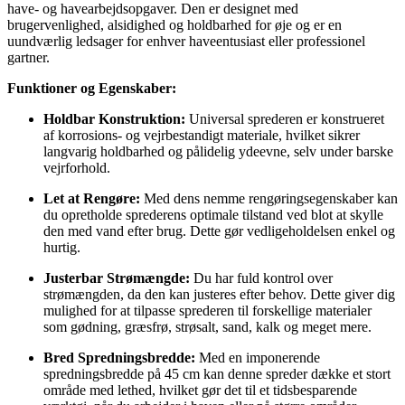
have- og havearbejdsopgaver. Den er designet med
brugervenlighed, alsidighed og holdbarhed for øje og er en
uundværlig ledsager for enhver haveentusiast eller professionel
gartner.
Funktioner og Egenskaber:
Holdbar Konstruktion:
Universal sprederen er konstrueret
af korrosions- og vejrbestandigt materiale, hvilket sikrer
langvarig holdbarhed og pålidelig ydeevne, selv under barske
vejrforhold.
Let at Rengøre:
Med dens nemme rengøringsegenskaber kan
du opretholde sprederens optimale tilstand ved blot at skylle
den med vand efter brug. Dette gør vedligeholdelsen enkel og
hurtig.
Justerbar Strømængde:
Du har fuld kontrol over
strømængden, da den kan justeres efter behov. Dette giver dig
mulighed for at tilpasse sprederen til forskellige materialer
som gødning, græsfrø, strøsalt, sand, kalk og meget mere.
Bred Spredningsbredde:
Med en imponerende
spredningsbredde på 45 cm kan denne spreder dække et stort
område med lethed, hvilket gør det til et tidsbesparende