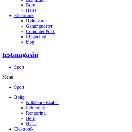
Børn
Helse
Elektronik
Hvidevarer
Gamingudstyr
Computer & IT
El løbehjul
blog
testmagasin
Sport
Menu
Sport
Bolig
Køkkenredskaber
Indretning
Rengøring
Børn
Helse
Elektronik