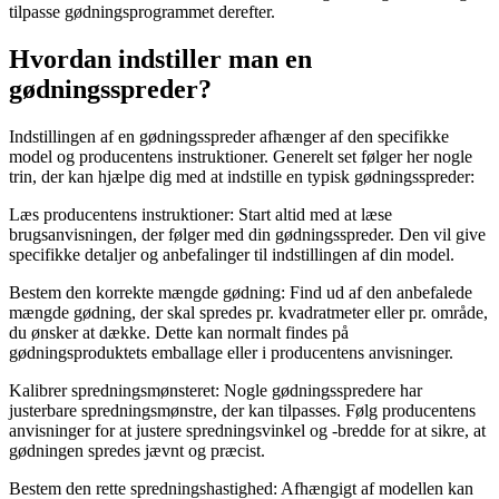
tilpasse gødningsprogrammet derefter.
Hvordan indstiller man en
gødningsspreder?
Indstillingen af en gødningsspreder afhænger af den specifikke
model og producentens instruktioner. Generelt set følger her nogle
trin, der kan hjælpe dig med at indstille en typisk gødningsspreder:
Læs producentens instruktioner: Start altid med at læse
brugsanvisningen, der følger med din gødningsspreder. Den vil give
specifikke detaljer og anbefalinger til indstillingen af din model.
Bestem den korrekte mængde gødning: Find ud af den anbefalede
mængde gødning, der skal spredes pr. kvadratmeter eller pr. område,
du ønsker at dække. Dette kan normalt findes på
gødningsproduktets emballage eller i producentens anvisninger.
Kalibrer spredningsmønsteret: Nogle gødningsspredere har
justerbare spredningsmønstre, der kan tilpasses. Følg producentens
anvisninger for at justere spredningsvinkel og -bredde for at sikre, at
gødningen spredes jævnt og præcist.
Bestem den rette spredningshastighed: Afhængigt af modellen kan