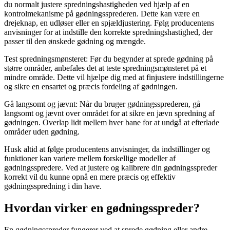
du normalt justere spredningshastigheden ved hjælp af en
kontrolmekanisme på gødningssprederen. Dette kan være en
drejeknap, en udløser eller en spjældjustering. Følg producentens
anvisninger for at indstille den korrekte spredningshastighed, der
passer til den ønskede gødning og mængde.
Test spredningsmønsteret: Før du begynder at sprede gødning på
større områder, anbefales det at teste spredningsmønsteret på et
mindre område. Dette vil hjælpe dig med at finjustere indstillingerne
og sikre en ensartet og præcis fordeling af gødningen.
Gå langsomt og jævnt: Når du bruger gødningssprederen, gå
langsomt og jævnt over området for at sikre en jævn spredning af
gødningen. Overlap lidt mellem hver bane for at undgå at efterlade
områder uden gødning.
Husk altid at følge producentens anvisninger, da indstillinger og
funktioner kan variere mellem forskellige modeller af
gødningsspredere. Ved at justere og kalibrere din gødningsspreder
korrekt vil du kunne opnå en mere præcis og effektiv
gødningsspredning i din have.
Hvordan virker en gødningsspreder?
En gødningsspreder fungerer ved at sprede gødning eller andre