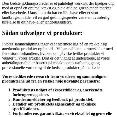
Den bedste gødningsspreder er et pålideligt værktøj, der hjælper dig
med at opnå en optimal vækst og pleje af dine græsplæner, marker
eller havebede. Uanset om du har en lille have eller et stort
landbrugsområde, vil en god gødningsspreder være en uvurderlig
tilføjelse til dit have- eller landbrugsudstyr.
Sådan udvælger vi produkter:
I vores sammenligning tager vi et nærmere kig på en række højt
anerkendte produkter og brands. Vi har etableret partnerskaber med
flere store forhandlere, hvilket kan påvirke hvilke produkter vi
vælger til vores artikler. Dog er det vigtigt at understrege, at vores
anbefalinger altid er baseret på redaktionens uafhængige og
professionelle vurdering af de bedste produkter på markedet.
Vores dedikerede research-team vurderer og sammenligner
produkterne ud fra en række nøje udvalgte parametre:
Produkttests udført af ekspertkilder og anerkendte
forbrugermagasiner.
Kundeanmeldelser og feedback på produktet.
Detaljer om produktets egenskaber og tekniske
specifikationer.
Forhandlerens garantivilkår, servicekvalitet og generelle