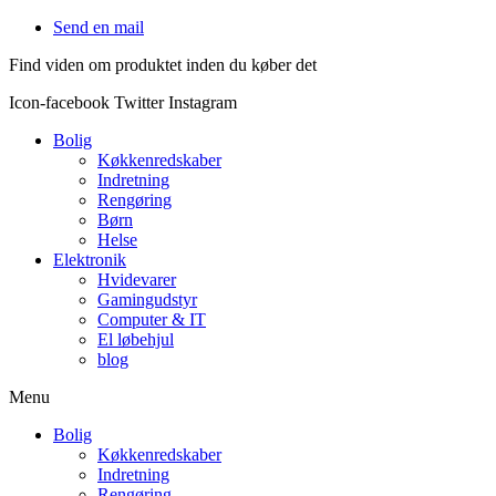
Videre
Send en mail
til
Find viden om produktet inden du køber det
indhold
Icon-facebook
Twitter
Instagram
Bolig
Køkkenredskaber
Indretning
Rengøring
Børn
Helse
Elektronik
Hvidevarer
Gamingudstyr
Computer & IT
El løbehjul
blog
Menu
Bolig
Køkkenredskaber
Indretning
Rengøring