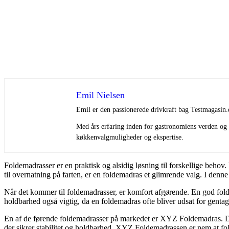
Emil Nielsen
Emil er den passionerede drivkraft bag Testmagasin.
Med års erfaring inden for gastronomiens verden og e
køkkenvalgmuligheder og ekspertise.
Foldemadrasser er en praktisk og alsidig løsning til forskellige behov
til overnatning på farten, er en foldemadras et glimrende valg. I den
Når det kommer til foldemadrasser, er komfort afgørende. En god folde
holdbarhed også vigtig, da en foldemadras ofte bliver udsat for gen
En af de førende foldemadrasser på markedet er XYZ Foldemadras. Denn
der sikrer stabilitet og holdbarhed. XYZ Foldemadrassen er nem at fo