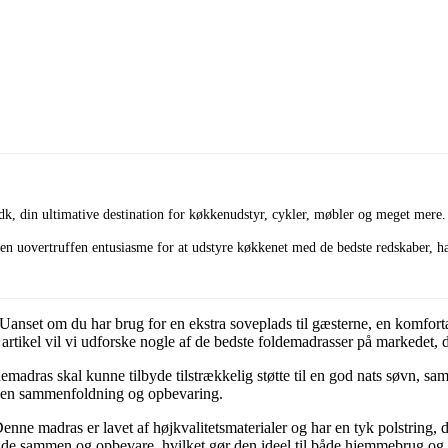
dk, din ultimative destination for køkkenudstyr, cykler, møbler og meget mere.
n uovertruffen entusiasme for at udstyre køkkenet med de bedste redskaber, har
. Uanset om du har brug for en ekstra soveplads til gæsterne, en komforta
ne artikel vil vi udforske nogle af de bedste foldemadrasser på marked
madras skal kunne tilbyde tilstrækkelig støtte til en god nats søvn, sam
tagen sammenfoldning og opbevaring.
e madras er lavet af højkvalitetsmaterialer og har en tyk polstring, d
lde sammen og opbevare, hvilket gør den ideel til både hjemmebrug og 