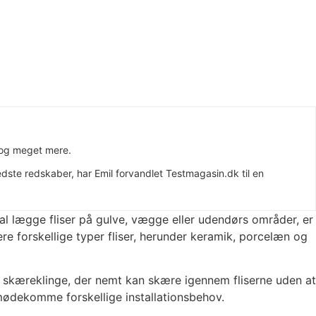
r og meget mere.
ste redskaber, har Emil forvandlet Testmagasin.dk til en
al lægge fliser på gulve, vægge eller udendørs områder, er
ere forskellige typer fliser, herunder keramik, porcelæn og
r skæreklinge, der nemt kan skære igennem fliserne uden at
 imødekomme forskellige installationsbehov.