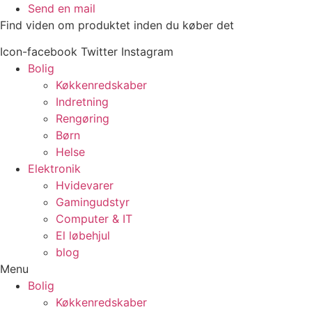
Videre
Send en mail
til
Find viden om produktet inden du køber det
indhold
Icon-facebook
Twitter
Instagram
Bolig
Køkkenredskaber
Indretning
Rengøring
Børn
Helse
Elektronik
Hvidevarer
Gamingudstyr
Computer & IT
El løbehjul
blog
Menu
Bolig
Køkkenredskaber