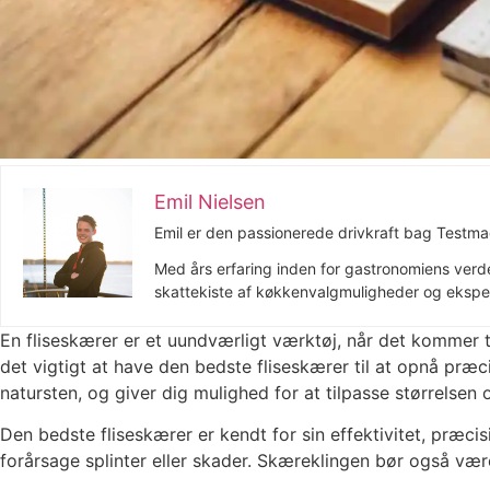
Emil Nielsen
Emil er den passionerede drivkraft bag Testmag
Med års erfaring inden for gastronomiens verd
skattekiste af køkkenvalgmuligheder og eksper
En fliseskærer er et uundværligt værktøj, når det kommer t
det vigtigt at have den bedste fliseskærer til at opnå præci
natursten, og giver dig mulighed for at tilpasse størrelsen 
Den bedste fliseskærer er kendt for sin effektivitet, præc
forårsage splinter eller skader. Skæreklingen bør også være