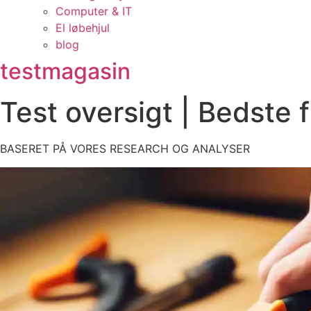
Computer & IT
El løbehjul
blog
testmagasin
Test oversigt | Bedste 
BASERET PÅ VORES RESEARCH OG ANALYSER