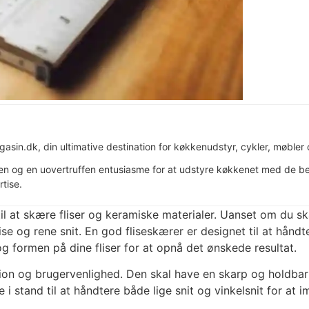
asin.dk, din ultimative destination for køkkenudstyr, cykler, møble
en og en uovertruffen entusiasme for at udstyre køkkenet med de bed
tise.
il at skære fliser og keramiske materialer. Uanset om du sk
se og rene snit. En god fliseskærer er designet til at håndt
og formen på dine fliser for at opnå det ønskede resultat.
ision og brugervenlighed. Den skal have en skarp og holdba
 i stand til at håndtere både lige snit og vinkelsnit for at