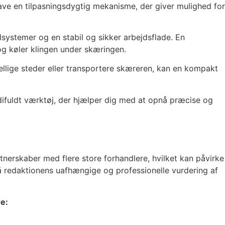
 have en tilpasningsdygtig mekanisme, der giver mulighed for
lsystemer og en stabil og sikker arbejdsflade. En
og køler klingen under skæringen.
ellige steder eller transportere skæreren, kan en kompakt
rdifuldt værktøj, der hjælper dig med at opnå præcise og
nerskaber med flere store forhandlere, hvilket kan påvirke
t på redaktionens uafhængige og professionelle vurdering af
e: