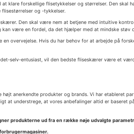
 at klare forskellige flisetykkelser og størrelser. Den skal
 flisestørrelser og -tykkelser.
eskærer. Den skal være nem at betjene med intuitive kontro
ng kan være en fordel, da det hjælper med at mindske støv 
e en overvejelse. Hvis du har behov for at arbejde på forsk
r-det-selv-entusiast, vil den bedste fliseskærer være et væ
:
højt anerkendte produkter og brands. Vi har etableret part
igtigt at understrege, at vores anbefalinger altid er basere
er produkterne ud fra en række nøje udvalgte parametr
 forbrugermagasiner.