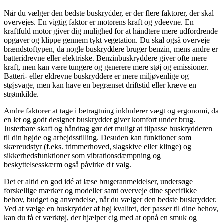
Når du vælger den bedste buskrydder, er der flere faktorer, der skal
overvejes. En vigtig faktor er motorens kraft og ydeevne. En
kraftfuld motor giver dig mulighed for at håndtere mere udfordrende
opgaver og klippe gennem tykt vegetation. Du skal også overveje
brændstoftypen, da nogle buskryddere bruger benzin, mens andre er
batteridrevne eller elektriske. Benzinbuskryddere giver ofte mere
kraft, men kan være tungere og generere mere støj og emissioner.
Batteri- eller eldrevne buskryddere er mere miljøvenlige og
støjsvage, men kan have en begrænset driftstid eller kræve en
strømkilde.
Andre faktorer at tage i betragtning inkluderer vægt og ergonomi, da
en let og godt designet buskrydder giver komfort under brug.
Justerbare skaft og håndtag gør det muligt at tilpasse buskrydderen
til din højde og arbejdsstilling. Desuden kan funktioner som
skæreudstyr (f.eks. trimmerhoved, slagskive eller klinge) og
sikkerhedsfunktioner som vibrationsdæmpning og
beskyttelsesskærm også påvirke dit valg.
Det er altid en god idé at læse brugeranmeldelser, undersøge
forskellige mærker og modeller samt overveje dine specifikke
behov, budget og anvendelse, når du vælger den bedste buskrydder.
Ved at vælge en buskrydder af høj kvalitet, der passer til dine behov,
kan du få et værktøj, der hjælper dig med at opnå en smuk og