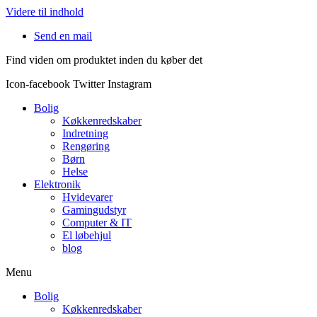
Videre til indhold
Send en mail
Find viden om produktet inden du køber det
Icon-facebook
Twitter
Instagram
Bolig
Køkkenredskaber
Indretning
Rengøring
Børn
Helse
Elektronik
Hvidevarer
Gamingudstyr
Computer & IT
El løbehjul
blog
Menu
Bolig
Køkkenredskaber