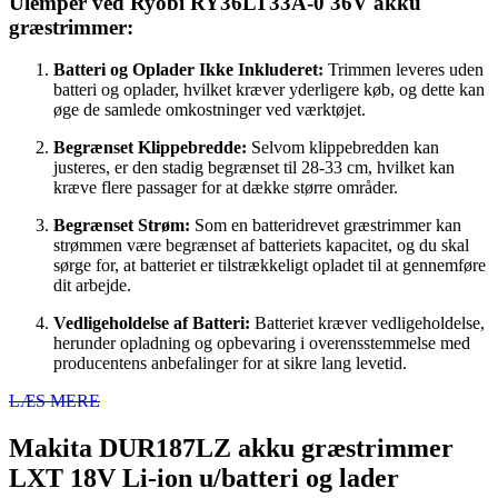
Ulemper ved Ryobi RY36LT33A-0 36V akku
græstrimmer:
Batteri og Oplader Ikke Inkluderet:
Trimmen leveres uden
batteri og oplader, hvilket kræver yderligere køb, og dette kan
øge de samlede omkostninger ved værktøjet.
Begrænset Klippebredde:
Selvom klippebredden kan
justeres, er den stadig begrænset til 28-33 cm, hvilket kan
kræve flere passager for at dække større områder.
Begrænset Strøm:
Som en batteridrevet græstrimmer kan
strømmen være begrænset af batteriets kapacitet, og du skal
sørge for, at batteriet er tilstrækkeligt opladet til at gennemføre
dit arbejde.
Vedligeholdelse af Batteri:
Batteriet kræver vedligeholdelse,
herunder opladning og opbevaring i overensstemmelse med
producentens anbefalinger for at sikre lang levetid.
LÆS MERE
Makita DUR187LZ akku græstrimmer
LXT 18V Li-ion u/batteri og lader