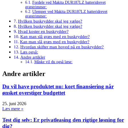
Fordele ved Makita DUR187LZ batteridrevet
græstrimmer:
Ulemper ved Makita DUR187LZ batteridrevet
græstrimmer:
Hvilken buskrydder skal jeg vælge?
Hvilken buskrydder skal jeg vælge?
Hvad koster en buskrydder?
Kan man slå græs med en buskrydder?
Kan man slå græs med en buskrydder?
Hvordan skifter man hoved på en buskrydder?
Læs også:
Andre artikler
Måske vil du også læse:
Andre artikler
Du vil have produktet nu: kort finansiering når
ønsket overstiger budgettet
25. juni 2026
Læs mere »
Test dig selv: Er privatleasing den rigtige løsning for
dig?