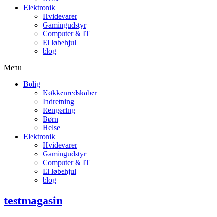
Elektronik
Hvidevarer
Gamingudstyr
Computer & IT
El løbehjul
blog
Menu
Bolig
Køkkenredskaber
Indretning
Rengøring
Børn
Helse
Elektronik
Hvidevarer
Gamingudstyr
Computer & IT
El løbehjul
blog
testmagasin