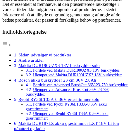
Det er essentielt at fremhæve, at den præsenterede rækkefølge i
vores artikler ikke udgør en rangorden af produkterne. I stedet
fokuserer vi på at tilbyde en grundig gennemgang af nogle af de
bedste produkter, der passer til forskellige behov og præferencer.
Indholdsfortegnelse
Sådan udvælger vi produkter:
Andre artikler
Makita DUR190UZX3 18V buskrydder solo
Fordele ved Makita DUR190UZX3 18V buskrydder:
Ulemper ved Makita DUR190UZX3 18V buskrydder:
Bosch akku buskrydder 23 cm 36V 2,0Ah
Fordele ved Advanced BrushCut 36V-23-750 buskrydder:
Ulemper ved Advanced BrushCut 36V-23-750
buskrydder:
Ryobi RY36LT33A-0 36V græstrimmer solo
Fordele ved Ryobi RY36LT33A-0 36V akku
græstrimmer:
Ulemper ved Ryobi RY36LT33A-0 36V akku
græstrimmer:
Makita DUR187LZ akku græstrimmer LXT 18V Li-ion
u/batteri og lader