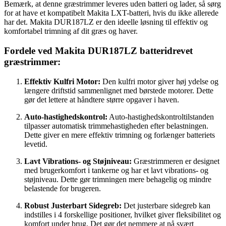
Bemærk, at denne græstrimmer leveres uden batteri og lader, så sørg
for at have et kompatibelt Makita LXT-batteri, hvis du ikke allerede
har det. Makita DUR187LZ er den ideelle løsning til effektiv og
komfortabel trimning af dit græs og haver.
Fordele ved Makita DUR187LZ batteridrevet
græstrimmer:
Effektiv Kulfri Motor:
Den kulfri motor giver høj ydelse og
længere driftstid sammenlignet med børstede motorer. Dette
gør det lettere at håndtere større opgaver i haven.
Auto-hastighedskontrol:
Auto-hastighedskontroltilstanden
tilpasser automatisk trimmehastigheden efter belastningen.
Dette giver en mere effektiv trimning og forlænger batteriets
levetid.
Lavt Vibrations- og Støjniveau:
Græstrimmeren er designet
med brugerkomfort i tankerne og har et lavt vibrations- og
støjniveau. Dette gør trimningen mere behagelig og mindre
belastende for brugeren.
Robust Justerbart Sidegreb:
Det justerbare sidegreb kan
indstilles i 4 forskellige positioner, hvilket giver fleksibilitet og
komfort under brug. Det gør det nemmere at nå svært