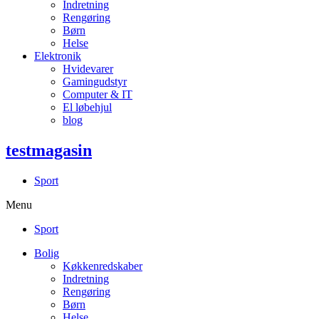
Indretning
Rengøring
Børn
Helse
Elektronik
Hvidevarer
Gamingudstyr
Computer & IT
El løbehjul
blog
testmagasin
Sport
Menu
Sport
Bolig
Køkkenredskaber
Indretning
Rengøring
Børn
Helse