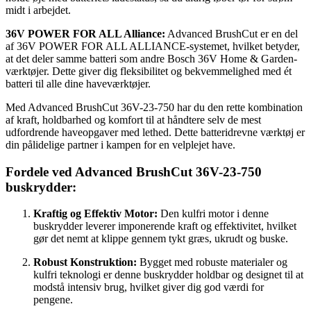
midt i arbejdet.
36V POWER FOR ALL Alliance:
Advanced BrushCut er en del
af 36V POWER FOR ALL ALLIANCE-systemet, hvilket betyder,
at det deler samme batteri som andre Bosch 36V Home & Garden-
værktøjer. Dette giver dig fleksibilitet og bekvemmelighed med ét
batteri til alle dine haveværktøjer.
Med Advanced BrushCut 36V-23-750 har du den rette kombination
af kraft, holdbarhed og komfort til at håndtere selv de mest
udfordrende haveopgaver med lethed. Dette batteridrevne værktøj er
din pålidelige partner i kampen for en velplejet have.
Fordele ved Advanced BrushCut 36V-23-750
buskrydder:
Kraftig og Effektiv Motor:
Den kulfri motor i denne
buskrydder leverer imponerende kraft og effektivitet, hvilket
gør det nemt at klippe gennem tykt græs, ukrudt og buske.
Robust Konstruktion:
Bygget med robuste materialer og
kulfri teknologi er denne buskrydder holdbar og designet til at
modstå intensiv brug, hvilket giver dig god værdi for
pengene.