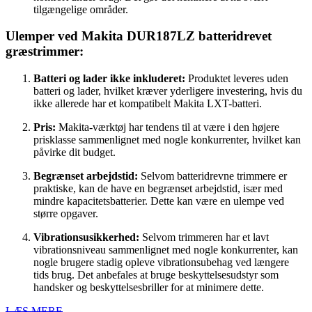
tilgængelige områder.
Ulemper ved Makita DUR187LZ batteridrevet
græstrimmer:
Batteri og lader ikke inkluderet:
Produktet leveres uden
batteri og lader, hvilket kræver yderligere investering, hvis du
ikke allerede har et kompatibelt Makita LXT-batteri.
Pris:
Makita-værktøj har tendens til at være i den højere
prisklasse sammenlignet med nogle konkurrenter, hvilket kan
påvirke dit budget.
Begrænset arbejdstid:
Selvom batteridrevne trimmere er
praktiske, kan de have en begrænset arbejdstid, især med
mindre kapacitetsbatterier. Dette kan være en ulempe ved
større opgaver.
Vibrationsusikkerhed:
Selvom trimmeren har et lavt
vibrationsniveau sammenlignet med nogle konkurrenter, kan
nogle brugere stadig opleve vibrationsubehag ved længere
tids brug. Det anbefales at bruge beskyttelsesudstyr som
handsker og beskyttelsesbriller for at minimere dette.
LÆS MERE