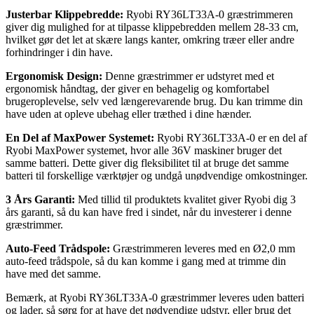
Justerbar Klippebredde:
Ryobi RY36LT33A-0 græstrimmeren
giver dig mulighed for at tilpasse klippebredden mellem 28-33 cm,
hvilket gør det let at skære langs kanter, omkring træer eller andre
forhindringer i din have.
Ergonomisk Design:
Denne græstrimmer er udstyret med et
ergonomisk håndtag, der giver en behagelig og komfortabel
brugeroplevelse, selv ved længerevarende brug. Du kan trimme din
have uden at opleve ubehag eller træthed i dine hænder.
En Del af MaxPower Systemet:
Ryobi RY36LT33A-0 er en del af
Ryobi MaxPower systemet, hvor alle 36V maskiner bruger det
samme batteri. Dette giver dig fleksibilitet til at bruge det samme
batteri til forskellige værktøjer og undgå unødvendige omkostninger.
3 Års Garanti:
Med tillid til produktets kvalitet giver Ryobi dig 3
års garanti, så du kan have fred i sindet, når du investerer i denne
græstrimmer.
Auto-Feed Trådspole:
Græstrimmeren leveres med en Ø2,0 mm
auto-feed trådspole, så du kan komme i gang med at trimme din
have med det samme.
Bemærk, at Ryobi RY36LT33A-0 græstrimmer leveres uden batteri
og lader, så sørg for at have det nødvendige udstyr, eller brug det