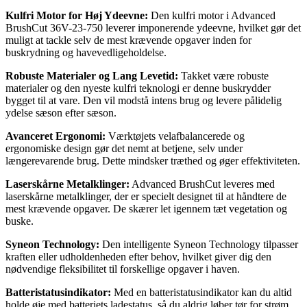
Kulfri Motor for Høj Ydeevne:
Den kulfri motor i Advanced
BrushCut 36V-23-750 leverer imponerende ydeevne, hvilket gør det
muligt at tackle selv de mest krævende opgaver inden for
buskrydning og havevedligeholdelse.
Robuste Materialer og Lang Levetid:
Takket være robuste
materialer og den nyeste kulfri teknologi er denne buskrydder
bygget til at vare. Den vil modstå intens brug og levere pålidelig
ydelse sæson efter sæson.
Avanceret Ergonomi:
Værktøjets velafbalancerede og
ergonomiske design gør det nemt at betjene, selv under
længerevarende brug. Dette mindsker træthed og øger effektiviteten.
Laserskårne Metalklinger:
Advanced BrushCut leveres med
laserskårne metalklinger, der er specielt designet til at håndtere de
mest krævende opgaver. De skærer let igennem tæt vegetation og
buske.
Syneon Technology:
Den intelligente Syneon Technology tilpasser
kraften eller udholdenheden efter behov, hvilket giver dig den
nødvendige fleksibilitet til forskellige opgaver i haven.
Batteristatusindikator:
Med en batteristatusindikator kan du altid
holde øje med batteriets ladestatus, så du aldrig løber tør for strøm