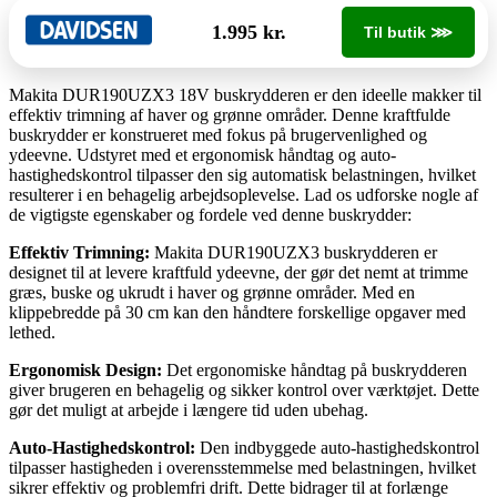
1.995 kr.
Til butik ⋙
Makita DUR190UZX3 18V buskrydderen er den ideelle makker til
effektiv trimning af haver og grønne områder. Denne kraftfulde
buskrydder er konstrueret med fokus på brugervenlighed og
ydeevne. Udstyret med et ergonomisk håndtag og auto-
hastighedskontrol tilpasser den sig automatisk belastningen, hvilket
resulterer i en behagelig arbejdsoplevelse. Lad os udforske nogle af
de vigtigste egenskaber og fordele ved denne buskrydder:
Effektiv Trimning:
Makita DUR190UZX3 buskrydderen er
designet til at levere kraftfuld ydeevne, der gør det nemt at trimme
græs, buske og ukrudt i haver og grønne områder. Med en
klippebredde på 30 cm kan den håndtere forskellige opgaver med
lethed.
Ergonomisk Design:
Det ergonomiske håndtag på buskrydderen
giver brugeren en behagelig og sikker kontrol over værktøjet. Dette
gør det muligt at arbejde i længere tid uden ubehag.
Auto-Hastighedskontrol:
Den indbyggede auto-hastighedskontrol
tilpasser hastigheden i overensstemmelse med belastningen, hvilket
sikrer effektiv og problemfri drift. Dette bidrager til at forlænge