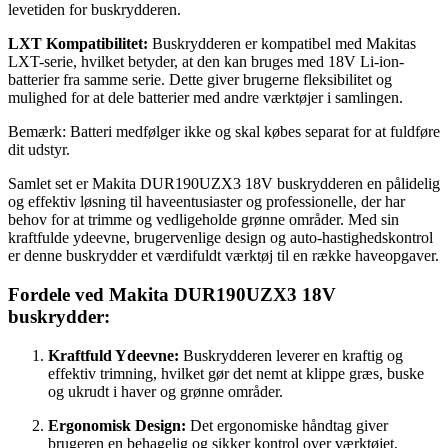
levetiden for buskrydderen.
LXT Kompatibilitet:
Buskrydderen er kompatibel med Makitas
LXT-serie, hvilket betyder, at den kan bruges med 18V Li-ion-
batterier fra samme serie. Dette giver brugerne fleksibilitet og
mulighed for at dele batterier med andre værktøjer i samlingen.
Bemærk: Batteri medfølger ikke og skal købes separat for at fuldføre
dit udstyr.
Samlet set er Makita DUR190UZX3 18V buskrydderen en pålidelig
og effektiv løsning til haveentusiaster og professionelle, der har
behov for at trimme og vedligeholde grønne områder. Med sin
kraftfulde ydeevne, brugervenlige design og auto-hastighedskontrol
er denne buskrydder et værdifuldt værktøj til en række haveopgaver.
Fordele ved Makita DUR190UZX3 18V
buskrydder:
Kraftfuld Ydeevne:
Buskrydderen leverer en kraftig og
effektiv trimning, hvilket gør det nemt at klippe græs, buske
og ukrudt i haver og grønne områder.
Ergonomisk Design:
Det ergonomiske håndtag giver
brugeren en behagelig og sikker kontrol over værktøjet,