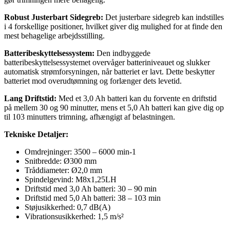
Robust Justerbart Sidegreb:
Det justerbare sidegreb kan indstilles
i 4 forskellige positioner, hvilket giver dig mulighed for at finde den
mest behagelige arbejdsstilling.
Batteribeskyttelsessystem:
Den indbyggede
batteribeskyttelsessystemet overvåger batteriniveauet og slukker
automatisk strømforsyningen, når batteriet er lavt. Dette beskytter
batteriet mod overudtømning og forlænger dets levetid.
Lang Driftstid:
Med et 3,0 Ah batteri kan du forvente en driftstid
på mellem 30 og 90 minutter, mens et 5,0 Ah batteri kan give dig op
til 103 minutters trimning, afhængigt af belastningen.
Tekniske Detaljer:
Omdrejninger: 3500 – 6000 min-1
Snitbredde: Ø300 mm
Tråddiameter: Ø2,0 mm
Spindelgevind: M8x1,25LH
Driftstid med 3,0 Ah batteri: 30 – 90 min
Driftstid med 5,0 Ah batteri: 38 – 103 min
Støjusikkerhed: 0,7 dB(A)
Vibrationsusikkerhed: 1,5 m/s²