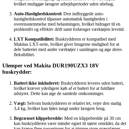
hvilket muliggør længere arbejdsperioder uden ubehag.
Auto-Hastighedskontrol:
Den indbyggede auto-
hastighedskontrol tilpasser automatisk hastigheden i
overensstemmelse med belastningen, hvilket bidrager til en
problemfri og effektiv drift samt forlænger værktøjets levetid.
LXT Kompatibilitet:
Buskrydderen er kompatibel med
Makitas LXT-serie, hvilket giver brugerne mulighed for at
dele batterier med andre værktøjer i samlingen og øge deres
fleksibilitet.
Ulemper ved Makita DUR190UZX3 18V
buskrydder:
Batteri ikke inkluderet:
Buskrydderen leveres uden batteri,
hvilket kræver yderligere køb af et batteri for at fuldføre
udstyret. Dette kan øge de samlede omkostninger.
Vægt:
Selvom buskrydderen er relativt let, vejer den stadig
3,4 kg, hvilket kan føles tungt under længere brug.
Begrænset klippebredde:
Med en klippebredde på 30 cm
kan buskrydderen være mindre egnet til større områder, da det
kan kræve flere passeringer for at trimme store græsplæner.