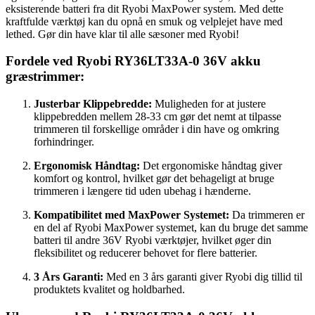
eksisterende batteri fra dit Ryobi MaxPower system. Med dette
kraftfulde værktøj kan du opnå en smuk og velplejet have med
lethed. Gør din have klar til alle sæsoner med Ryobi!
Fordele ved Ryobi RY36LT33A-0 36V akku
græstrimmer:
Justerbar Klippebredde:
Muligheden for at justere
klippebredden mellem 28-33 cm gør det nemt at tilpasse
trimmeren til forskellige områder i din have og omkring
forhindringer.
Ergonomisk Håndtag:
Det ergonomiske håndtag giver
komfort og kontrol, hvilket gør det behageligt at bruge
trimmeren i længere tid uden ubehag i hænderne.
Kompatibilitet med MaxPower Systemet:
Da trimmeren er
en del af Ryobi MaxPower systemet, kan du bruge det samme
batteri til andre 36V Ryobi værktøjer, hvilket øger din
fleksibilitet og reducerer behovet for flere batterier.
3 Års Garanti:
Med en 3 års garanti giver Ryobi dig tillid til
produktets kvalitet og holdbarhed.