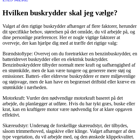
Hvilken buskrydder skal jeg vælge?
Valget af den rigtige buskrydder afhænger af flere faktorer, herunder
dit specifikke behov, størrelsen på det område, du vil arbejde på, og
dine personlige præferencer. Her er nogle vigtige faktorer at
overveje, der kan hjælpe dig med at træffe det rigtige valg:
Brændstoftype: Overvej om du foretrækker en benzinbuskrydder, en
batteridrevet buskrydder eller en elektrisk buskrydder.
Benzinbuskryddere tilbyder normalt mere kraft og uafhængighed af
en strømkilde, men de kan være tungere og generere mere støj og
emissioner. Batteri- eller eldrevne buskryddere er mere miljøvenlige
og støjsvage, men de kan have en begrænset driftstid eller kræve en
strømkilde i nærheden.
Motorkraft: Vurder den nødvendige motorkraft baseret på det
arbejde, du planlægger at udføre. Hvis du har tykt græs, buske eller
krat, kan en kraftigere motor være nødvendig for at klare opgaven
effektivt.
Skæreudstyr: Undersøg de forskellige skæreudstyr, der tilbydes,
såsom trimmerhoved, slagskive eller klinge. Valget afhænger af den
type vegetation, du vil arbejde med, og den ønskede klippekvalitet.