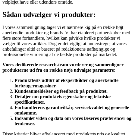
velplejet have eller udendørs område.
Sådan udvælger vi produkter:
I vores sammenligning tager vi et nærmere kig på en række højt
anerkendte produkter og brands. Vi har etableret partnerskaber med
flere store forhandlere, hvilket kan påvirke hvilke produkter vi
vælger til vores artikler. Dog er det vigtigt at understrege, at vores
anbefalinger altid er baseret på redaktionens uafhængige og
professionelle vurdering af de bedste produkter på markedet.
Vores dedikerede research-team vurderer og sammenligner
produkterne ud fra en række nøje udvalgte parametre:
Produkttests udført af ekspertkilder og anerkendte
forbrugermagasiner.
Kundeanmeldelser og feedback på produktet.
Detaljer om produktets egenskaber og tekniske
specifikationer.
Forhandlerens garantivilkår, servicekvalitet og generelle
omdømme.
Indsamlet viden og data om vores læseres præferencer og
tendenser.
Disse kriterier bliver afbalanceret mod produktets pris og kvalitet.