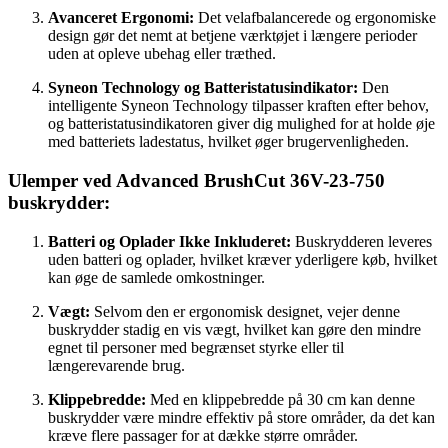
Avanceret Ergonomi:
Det velafbalancerede og ergonomiske
design gør det nemt at betjene værktøjet i længere perioder
uden at opleve ubehag eller træthed.
Syneon Technology og Batteristatusindikator:
Den
intelligente Syneon Technology tilpasser kraften efter behov,
og batteristatusindikatoren giver dig mulighed for at holde øje
med batteriets ladestatus, hvilket øger brugervenligheden.
Ulemper ved Advanced BrushCut 36V-23-750
buskrydder:
Batteri og Oplader Ikke Inkluderet:
Buskrydderen leveres
uden batteri og oplader, hvilket kræver yderligere køb, hvilket
kan øge de samlede omkostninger.
Vægt:
Selvom den er ergonomisk designet, vejer denne
buskrydder stadig en vis vægt, hvilket kan gøre den mindre
egnet til personer med begrænset styrke eller til
længerevarende brug.
Klippebredde:
Med en klippebredde på 30 cm kan denne
buskrydder være mindre effektiv på store områder, da det kan
kræve flere passager for at dække større områder.