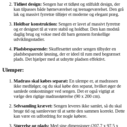
Tidløst design:
Sengen har et tidløst og stilfuldt design, der
kan tilpasses både børneværelset og teenageværelset. Den grå
lak og massivt fyrretræ tilføjer et moderne og elegant præg.
Holdbar konstruktion:
Sengen er lavet af massivt fyrretræ
og er designet til at være stabil og holdbar. Den kan modstå
daglig brug og vokse med dit barn gennem forskellige
udviklingsstadier.
Pladsbesparende:
Skuffesættet under sengen tilbyder en
pladsbesparende løsning, der er ideel til rum med begrænset
plads. Det hjælper med at udnytte pladsen effektivt.
Ulemper:
Madrass skal købes separat:
En ulempe er, at madrassen
ikke medfølger, og du skal købe den separat, hvilket øger de
samlede omkostninger ved sengen. Det er også vigtigt at
vælge den rigtige madrasstørrelse (90 x 200 cm).
Selvsamling krævet:
Sengen leveres ikke samlet, så du skal
bruge tid og samleevner til at sætte den sammen korrekt. Dette
kan være en udfordring for nogle købere.
Størrelse og plads:
Med sine dimensioner (207,7 x 97,5 x