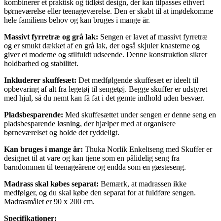
kombinerer et praktisk og tidløst design, der kan tilpasses ethvert
børneværelse eller teenageværelse. Den er skabt til at imødekomme
hele familiens behov og kan bruges i mange år.
Massivt fyrretræ og grå lak:
Sengen er lavet af massivt fyrretræ
og er smukt dækket af en grå lak, der også skjuler knasterne og
giver et moderne og stilfuldt udseende. Denne konstruktion sikrer
holdbarhed og stabilitet.
Inkluderer skuffesæt:
Det medfølgende skuffesæt er ideelt til
opbevaring af alt fra legetøj til sengetøj. Begge skuffer er udstyret
med hjul, så du nemt kan få fat i det gemte indhold uden besvær.
Pladsbesparende:
Med skuffesættet under sengen er denne seng en
pladsbesparende løsning, der hjælper med at organisere
børneværelset og holde det ryddeligt.
Kan bruges i mange år:
Thuka Norlik Enkeltseng med Skuffer er
designet til at vare og kan tjene som en pålidelig seng fra
barndommen til teenageårene og endda som en gæsteseng.
Madrass skal købes separat:
Bemærk, at madrassen ikke
medfølger, og du skal købe den separat for at fuldføre sengen.
Madrasmålet er 90 x 200 cm.
Specifikationer: