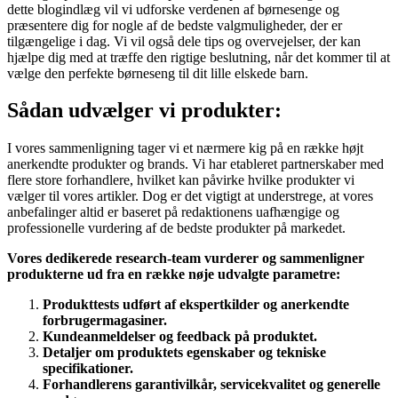
dette blogindlæg vil vi udforske verdenen af børnesenge og
præsentere dig for nogle af de bedste valgmuligheder, der er
tilgængelige i dag. Vi vil også dele tips og overvejelser, der kan
hjælpe dig med at træffe den rigtige beslutning, når det kommer til at
vælge den perfekte børneseng til dit lille elskede barn.
Sådan udvælger vi produkter:
I vores sammenligning tager vi et nærmere kig på en række højt
anerkendte produkter og brands. Vi har etableret partnerskaber med
flere store forhandlere, hvilket kan påvirke hvilke produkter vi
vælger til vores artikler. Dog er det vigtigt at understrege, at vores
anbefalinger altid er baseret på redaktionens uafhængige og
professionelle vurdering af de bedste produkter på markedet.
Vores dedikerede research-team vurderer og sammenligner
produkterne ud fra en række nøje udvalgte parametre:
Produkttests udført af ekspertkilder og anerkendte
forbrugermagasiner.
Kundeanmeldelser og feedback på produktet.
Detaljer om produktets egenskaber og tekniske
specifikationer.
Forhandlerens garantivilkår, servicekvalitet og generelle