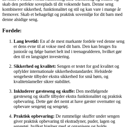
skab den perfekte soveplads til dit voksende barn. Denne seng
kombinerer sikkerhed, funktionalitet og stil og kan vare i mange år
fremover. Skab et behageligt og praktisk sovemiljø for dit barn med
denne alsidige seng.
Fordele:
Lang levetid:
En af de mest markante fordele ved denne seng
er dens evne til at vokse med dit barn. Den kan bruges fra
juniorår og følge barnet helt ind i teenagealderen, hvilket gør
den til en langsigtet investering.
Sikkerhed og kvalitet:
Sengen er testet for god kvalitet og
opfylder internationale sikkerhedsstandarder. Helsidede
sengeheste tilbyder ekstra sikkerhed for små børn, og
kvalitetslameller sikrer stabilitet.
Inkluderer gæsteseng og skuffe:
Den medfølgende
gæsteseng og skuffe tilbyder ekstra funktionalitet og praktisk
opbevaring. Dette gør det nemt at have gæster overnatter og
opbevare sengetøj og sengetøj.
Praktisk opbevaring:
De rummelige skuffer under sengen
giver praktisk opbevaring til ekstradyner, puder, lagen og
sengetøj, hvilket hjælper med at organisere og holde