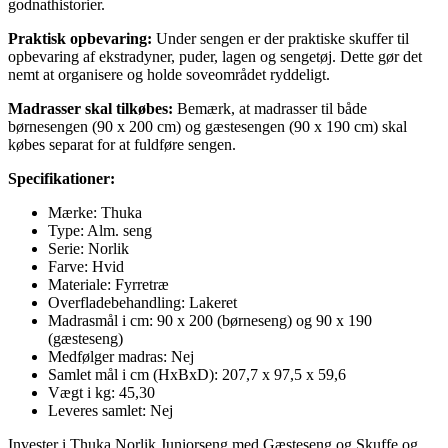
godnathistorier.
Praktisk opbevaring:
Under sengen er der praktiske skuffer til
opbevaring af ekstradyner, puder, lagen og sengetøj. Dette gør det
nemt at organisere og holde soveområdet ryddeligt.
Madrasser skal tilkøbes:
Bemærk, at madrasser til både
børnesengen (90 x 200 cm) og gæstesengen (90 x 190 cm) skal
købes separat for at fuldføre sengen.
Specifikationer:
Mærke: Thuka
Type: Alm. seng
Serie: Norlik
Farve: Hvid
Materiale: Fyrretræ
Overfladebehandling: Lakeret
Madrasmål i cm: 90 x 200 (børneseng) og 90 x 190
(gæsteseng)
Medfølger madras: Nej
Samlet mål i cm (HxBxD): 207,7 x 97,5 x 59,6
Vægt i kg: 45,30
Leveres samlet: Nej
Invester i Thuka Norlik Juniorseng med Gæsteseng og Skuffe og