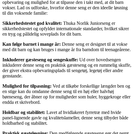
opbevaring og mulighed for at tilpasse den i takt med, at dit barn
vokser. Lad os udforske, hvorfor denne seng er den ideelle løsning
til din voksende familie:
Sikkerhedstestet god kvalitet:
Thuka Norlik Juniorseng er
sikkerhedstestet og opfylder internationale standarder, hvilket sikrer
en tryg og pålidelig soveplads for dit barn.
Kan følge barnet i mange år:
Denne seng er designet til at vokse
med dit barn og kan bruges i mange år fra barndom til teenageårene.
Inkluderer gæsteseng og sengeskuffe:
Ud over hovedsengen
inkluderer denne seng en praktisk gæsteseng og en rummelig skuffe,
der giver ekstra opbevaringsplads til sengetøj, legetøj eller andre
genstande.
Mulighed for tilpasning:
Ved at tilkøbe forskellige længder ben og
en stige kan du omdanne denne seng til en høj eller halvhøj
børneseng, der åbner op for muligheder som huler, hyggekroge eller
endda et skrivebord.
Holdbar og stabilitet:
Lavet af hvidlakeret fyrretræ med hvide
panel-lignende gavle og kvalitetslameller, denne seng tilbyder både
holdbarhed og stabilitet.
Praktisk gæsteløsning:
Den medfølgende gæsteseng gør det nemt