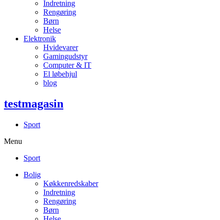
Indretning
Rengøring
Børn
Helse
Elektronik
Hvidevarer
Gamingudstyr
Computer & IT
El løbehjul
blog
testmagasin
Sport
Menu
Sport
Bolig
Køkkenredskaber
Indretning
Rengøring
Børn
Helse