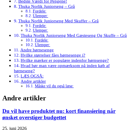
Bedste Værdi for Pengene!
Thuka Norlik Juniorseng – Grå
Fordele:
Ulemper:
Thuka Norlik Juniorseng Med Skuffer – Grå
Fordele:
Ulemper:
Thuka Norlik Juniorseng Med Gæsteseng Og Skuffe – Grå
Fordele:
Ulemper:
Andre børnesenge
Hvilke størrelser fåes børnesenge i?
Hvilke mærker er populære indenfor børnsenge?
Hvad bør man være opmærksom på inden køb af
børneseng?
LÆS OGSÅ:
Andre artikler
Måske vil du også læse:
Andre artikler
Du vil have produktet nu: kort finansiering når
ønsket overstiger budgettet
25. juni 2026