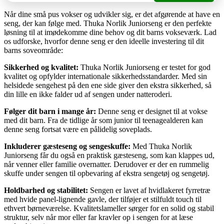
Når dine små pus vokser og udvikler sig, er det afgørende at have en
seng, der kan følge med. Thuka Norlik Juniorseng er den perfekte
løsning til at imødekomme dine behov og dit barns vokseværk. Lad
os udforske, hvorfor denne seng er den ideelle investering til dit
barns soveområde:
Sikkerhed og kvalitet:
Thuka Norlik Juniorseng er testet for god
kvalitet og opfylder internationale sikkerhedsstandarder. Med sin
helsidede sengehest på den ene side giver den ekstra sikkerhed, så
din lille en ikke falder ud af sengen under natteroderi.
Følger dit barn i mange år:
Denne seng er designet til at vokse
med dit barn. Fra de tidlige år som junior til teenagealderen kan
denne seng fortsat være en pålidelig soveplads.
Inkluderer gæsteseng og sengeskuffe:
Med Thuka Norlik
Juniorseng får du også en praktisk gæsteseng, som kan klappes ud,
når venner eller familie overnatter. Derudover er der en rummelig
skuffe under sengen til opbevaring af ekstra sengetøj og sengetøj.
Holdbarhed og stabilitet:
Sengen er lavet af hvidlakeret fyrretræ
med hvide panel-lignende gavle, der tilføjer et stilfuldt touch til
ethvert børneværelse. Kvalitetslameller sørger for en solid og stabil
struktur, selv når mor eller far kravler op i sengen for at læse