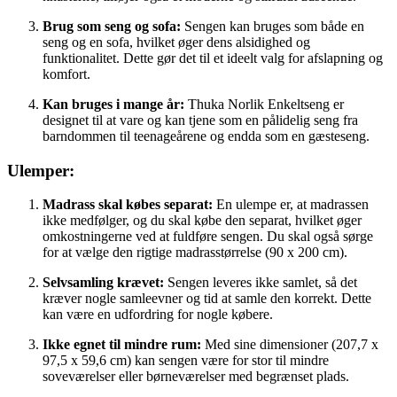
Brug som seng og sofa:
Sengen kan bruges som både en
seng og en sofa, hvilket øger dens alsidighed og
funktionalitet. Dette gør det til et ideelt valg for afslapning og
komfort.
Kan bruges i mange år:
Thuka Norlik Enkeltseng er
designet til at vare og kan tjene som en pålidelig seng fra
barndommen til teenageårene og endda som en gæsteseng.
Ulemper:
Madrass skal købes separat:
En ulempe er, at madrassen
ikke medfølger, og du skal købe den separat, hvilket øger
omkostningerne ved at fuldføre sengen. Du skal også sørge
for at vælge den rigtige madrasstørrelse (90 x 200 cm).
Selvsamling krævet:
Sengen leveres ikke samlet, så det
kræver nogle samleevner og tid at samle den korrekt. Dette
kan være en udfordring for nogle købere.
Ikke egnet til mindre rum:
Med sine dimensioner (207,7 x
97,5 x 59,6 cm) kan sengen være for stor til mindre
soveværelser eller børneværelser med begrænset plads.