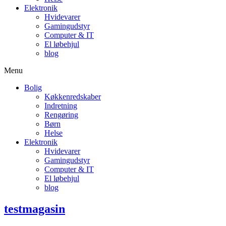
Elektronik
Hvidevarer
Gamingudstyr
Computer & IT
El løbehjul
blog
Menu
Bolig
Køkkenredskaber
Indretning
Rengøring
Børn
Helse
Elektronik
Hvidevarer
Gamingudstyr
Computer & IT
El løbehjul
blog
testmagasin