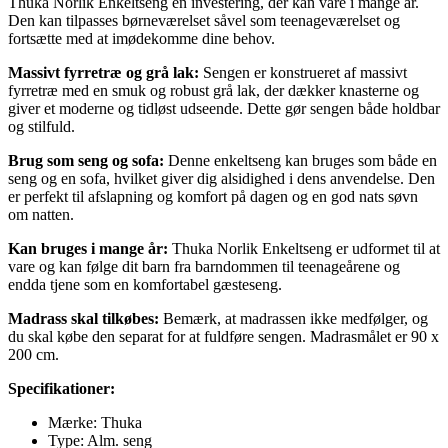
Thuka Norlik Enkeltseng en investering, der kan vare i mange år.
Den kan tilpasses børneværelset såvel som teenageværelset og
fortsætte med at imødekomme dine behov.
Massivt fyrretræ og grå lak:
Sengen er konstrueret af massivt
fyrretræ med en smuk og robust grå lak, der dækker knasterne og
giver et moderne og tidløst udseende. Dette gør sengen både holdbar
og stilfuld.
Brug som seng og sofa:
Denne enkeltseng kan bruges som både en
seng og en sofa, hvilket giver dig alsidighed i dens anvendelse. Den
er perfekt til afslapning og komfort på dagen og en god nats søvn
om natten.
Kan bruges i mange år:
Thuka Norlik Enkeltseng er udformet til at
vare og kan følge dit barn fra barndommen til teenageårene og
endda tjene som en komfortabel gæsteseng.
Madrass skal tilkøbes:
Bemærk, at madrassen ikke medfølger, og
du skal købe den separat for at fuldføre sengen. Madrasmålet er 90 x
200 cm.
Specifikationer:
Mærke: Thuka
Type: Alm. seng