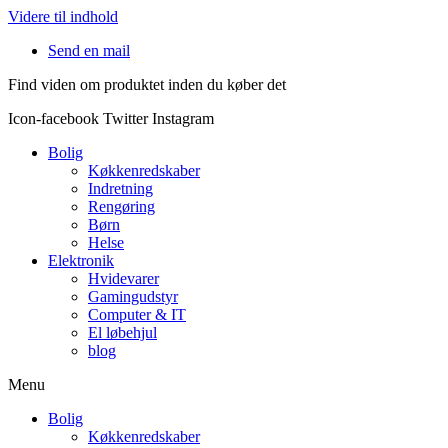
Videre til indhold
Send en mail
Find viden om produktet inden du køber det
Icon-facebook
Twitter
Instagram
Bolig
Køkkenredskaber
Indretning
Rengøring
Børn
Helse
Elektronik
Hvidevarer
Gamingudstyr
Computer & IT
El løbehjul
blog
Menu
Bolig
Køkkenredskaber