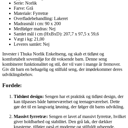
Serie: Norlik
Farve: Grå
Materiale: Fyrretræ
Overfladebehandling: Lakeret
Madrasmål i cm: 90 x 200
Medfølger madras: Nej
Samlet mål i cm (HxBxD): 207,7 x 97,5 x 59,6
Vægt i kg: 21,00
Leveres samlet: Nej
Invester i Thuka Norlik Enkeltseng, og skab et tidløst og
komfortabelt sovemiljø for dit voksende barn. Denne seng
kombinerer funktionalitet og stil, der vil vare i mange år fremover.
Giv dit barn en behagelig og stilfuld seng, der imødekommer deres
udviklingsbehov.
Fordele:
Tidsløst design:
Sengen har et praktisk og tidløst design, der
kan tilpasses både børneværelset og teenageværelset. Dette
gør det til en langvarig løsning, der følger dit barns udvikling.
Massivt fyrretræ:
Sengen er lavet af massivt fyrretræ, hvilket
giver holdbarhed og stabilitet. Den grå lak, der dækker
knasterne, tilføjer også et moderne og stilfuldt udseende.