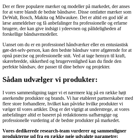
Der er flere populære mærker og modeller på markedet, der anses
for at være blandt de bedste båndsave. Disse omfatter mærker som
DeWalt, Bosch, Makita og Milwaukee. Det er altid en god idé at
læse anmeldelser og få anbefalinger fra professionelle og erfarne
brugere, der kan give indsigt i ydeevnen og pålideligheden af
forskellige båndsavmodeller.
Uanset om du er en professionel håndværker eller en entusiastisk
gør-det-selv-person, kan den bedste båndsav være afgørende for at
opnå præcise og professionelle snit. Ved at tage hensyn til kraft,
skærebredde, sikkerhed og brugervenlighed kan du finde den
perfekte båndsav, der passer til dine behov og projekter.
Sådan udvælger vi produkter:
I vores sammenligning tager vi et nærmere kig på en række højt
anerkendte produkter og brands. Vi har etableret partnerskaber med
flere store forhandlere, hvilket kan påvirke hvilke produkter vi
vælger til vores artikler. Dog er det vigtigt at understrege, at vores
anbefalinger altid er baseret på redaktionens uafhængige og
professionelle vurdering af de bedste produkter på markedet.
Vores dedikerede research-team vurderer og sammenligner
produkterne ud fra en række nøje udvalgte parametre: