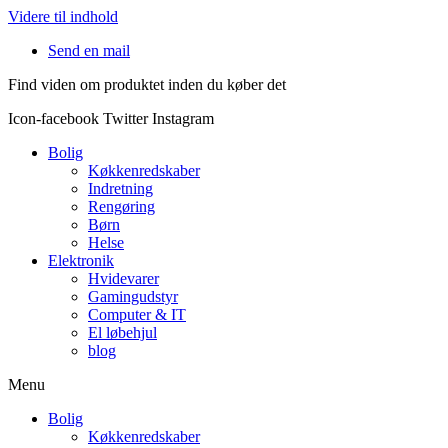
Videre til indhold
Send en mail
Find viden om produktet inden du køber det
Icon-facebook
Twitter
Instagram
Bolig
Køkkenredskaber
Indretning
Rengøring
Børn
Helse
Elektronik
Hvidevarer
Gamingudstyr
Computer & IT
El løbehjul
blog
Menu
Bolig
Køkkenredskaber