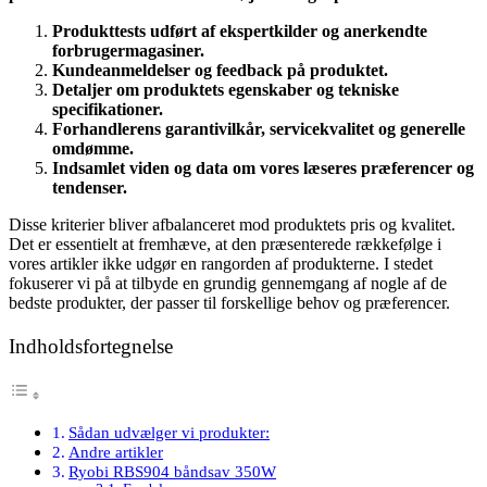
Produkttests udført af ekspertkilder og anerkendte
forbrugermagasiner.
Kundeanmeldelser og feedback på produktet.
Detaljer om produktets egenskaber og tekniske
specifikationer.
Forhandlerens garantivilkår, servicekvalitet og generelle
omdømme.
Indsamlet viden og data om vores læseres præferencer og
tendenser.
Disse kriterier bliver afbalanceret mod produktets pris og kvalitet.
Det er essentielt at fremhæve, at den præsenterede rækkefølge i
vores artikler ikke udgør en rangorden af produkterne. I stedet
fokuserer vi på at tilbyde en grundig gennemgang af nogle af de
bedste produkter, der passer til forskellige behov og præferencer.
Indholdsfortegnelse
Sådan udvælger vi produkter:
Andre artikler
Ryobi RBS904 båndsav 350W