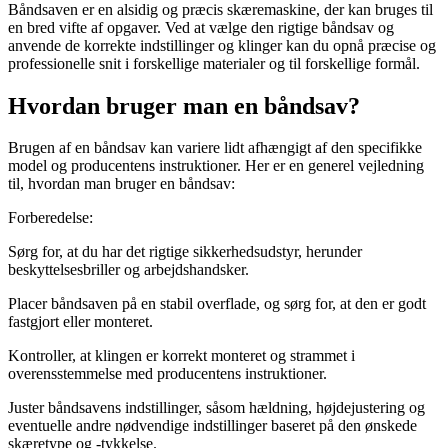
Båndsaven er en alsidig og præcis skæremaskine, der kan bruges til
en bred vifte af opgaver. Ved at vælge den rigtige båndsav og
anvende de korrekte indstillinger og klinger kan du opnå præcise og
professionelle snit i forskellige materialer og til forskellige formål.
Hvordan bruger man en båndsav?
Brugen af en båndsav kan variere lidt afhængigt af den specifikke
model og producentens instruktioner. Her er en generel vejledning
til, hvordan man bruger en båndsav:
Forberedelse:
Sørg for, at du har det rigtige sikkerhedsudstyr, herunder
beskyttelsesbriller og arbejdshandsker.
Placer båndsaven på en stabil overflade, og sørg for, at den er godt
fastgjort eller monteret.
Kontroller, at klingen er korrekt monteret og strammet i
overensstemmelse med producentens instruktioner.
Juster båndsavens indstillinger, såsom hældning, højdejustering og
eventuelle andre nødvendige indstillinger baseret på den ønskede
skæretype og -tykkelse.