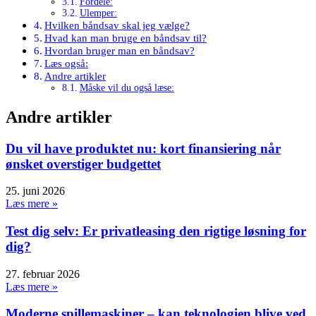
Fordele:
Ulemper:
Hvilken båndsav skal jeg vælge?
Hvad kan man bruge en båndsav til?
Hvordan bruger man en båndsav?
Læs også:
Andre artikler
Måske vil du også læse:
Andre artikler
Du vil have produktet nu: kort finansiering når
ønsket overstiger budgettet
25. juni 2026
Læs mere »
Test dig selv: Er privatleasing den rigtige løsning for
dig?
27. februar 2026
Læs mere »
Moderne spillemaskiner – kan teknologien blive ved