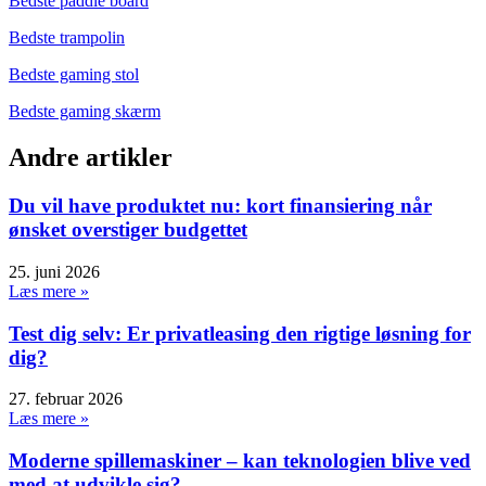
Bedste paddle board
Bedste trampolin
Bedste gaming stol
Bedste gaming skærm
Andre artikler
Du vil have produktet nu: kort finansiering når
ønsket overstiger budgettet
25. juni 2026
Læs mere »
Test dig selv: Er privatleasing den rigtige løsning for
dig?
27. februar 2026
Læs mere »
Moderne spillemaskiner – kan teknologien blive ved
med at udvikle sig?