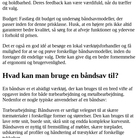
og holdbarhed. Deres feedback kan være værdifuld, når du træffer
dit valg.
Budget: Fastlæg dit budget og undersøg båndsavmodeller, der
passer inden for denne prisklasse. Husk, at en højere pris ikke altid
garanterer bedre kvalitet, så sørg for at afveje funktioner og ydeevne
i forhold til prisen.
Det er også en god idé at besøge en lokal værktøjsforhandler og få
mulighed for at se og prøve forskellige båndsavmodeller, inden du
foretager dit endelige valg. Dette kan give dig en bedre fornemmelse
af ergonomi og brugervenlighed.
Hvad kan man bruge en båndsav til?
En båndsav er et alsidigt værktøj, der kan bruges til en bred vifte af
opgaver inden for både træbearbejdning og metalbearbejdning.
Nedenfor er nogle typiske anvendelser af en båndsav:
Træbearbejdning: Båndsaven er særligt velegnet til at skære
træmaterialer i forskellige former og størrelser. Den kan bruges til at
lave rette snit, buede snit, skrå snit og endda komplekse kurvesnit.
Båndsaven er nyttig til fremstilling af møbler, skære træplader,
udskæring af profiler og håndtering af træstykker af forskellige
tykkelser.