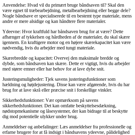
Anvendelse: Hvad vil du primært bruge båndsaven til? Skal den
være egnet til træbearbejdning, metalbearbejdning eller begge dele?
Nogle båndsave er specialiserede til en bestemt type materiale, mens
andre er mere alsidige og kan håndtere flere materialer.
Ydeevne: Hvor kraftfuld har båndsaven brug for at være? Dette
afhænger af tykkelsen og hårdheden af de materialer, du skal skære
igennem. En kraftigere motor og en højere skærekapacitet kan være
nødvendig, hvis du arbejder med tungt materiale.
Skærebredde og kapacitet: Overvej den maksimale bredde og
dybde, som båndsaven kan skære. Dette er vigtigt, hvis du arbejder
med større emner eller har behov for at lave dybe snit.
Justeringsmuligheder: Tjek savens justeringsfunktioner som
hældning og højdejustering. Disse kan være afgørende, hvis du har
brug for at lave skrå eller præcise snit i forskellige vinkler.
Sikkerhedsfunktioner: Vær opmærksom på savens
sikkerhedsfunktioner. Det kan omfatte beskyttelsesdækning,
nødstopmekanisme og låsesystemer, der kan bidrage til at beskytte
dig mod potentielle ulykker under brug.
Anmeldelser og anbefalinger: Læs anmeldelser fra professionelle og
erfarne brugere for at få indsigt i båndsavens ydeevne, pålidelighed