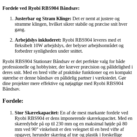
Fordele ved Ryobi RBS904 Båndsav:
Justerbar og Stram Klinge:
Det er nemt at justere og
stramme klingen, hvilket sikrer stabile og præcise snit hver
gang.
Arbejdslys inkluderet:
Ryobi RBS904 leveres med et
fleksibelt 10W arbejdslys, der belyser arbejdsområdet og
forbedrer synligheden under snittet.
Ryobi RBS904 Stationær Båndsav er det perfekte valg for både
professionelle og hobbyister, der kræver præcision og pålidelighed i
deres snit. Med en bred vifte af praktiske funktioner og en kompakt
størrelse er denne båndsav en pålidelig partner i værkstedet. Gør
dine projekter mere effektive og nøjagtige med Ryobi RBS904
Båndsav.
Fordele:
Stor Skærekapacitet:
En af de mest markante fordele ved
Ryobi RBS904 er dens imponerende skærekapacitet. Med en
skæredybde på op til 230 mm og en maksimal højde på 80
mm ved 90° vinkelsnit er den velegnet til en bred vifte af
opgaver, herunder skæring af træ og plastik i forskellige