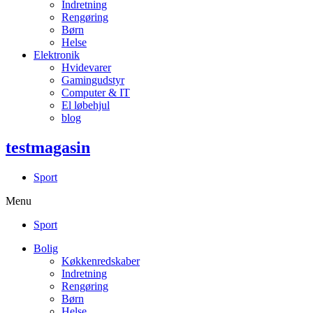
Indretning
Rengøring
Børn
Helse
Elektronik
Hvidevarer
Gamingudstyr
Computer & IT
El løbehjul
blog
testmagasin
Sport
Menu
Sport
Bolig
Køkkenredskaber
Indretning
Rengøring
Børn
Helse