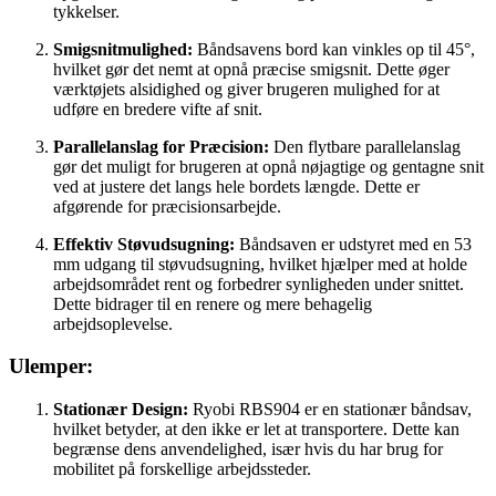
tykkelser.
Smigsnitmulighed:
Båndsavens bord kan vinkles op til 45°,
hvilket gør det nemt at opnå præcise smigsnit. Dette øger
værktøjets alsidighed og giver brugeren mulighed for at
udføre en bredere vifte af snit.
Parallelanslag for Præcision:
Den flytbare parallelanslag
gør det muligt for brugeren at opnå nøjagtige og gentagne snit
ved at justere det langs hele bordets længde. Dette er
afgørende for præcisionsarbejde.
Effektiv Støvudsugning:
Båndsaven er udstyret med en 53
mm udgang til støvudsugning, hvilket hjælper med at holde
arbejdsområdet rent og forbedrer synligheden under snittet.
Dette bidrager til en renere og mere behagelig
arbejdsoplevelse.
Ulemper:
Stationær Design:
Ryobi RBS904 er en stationær båndsav,
hvilket betyder, at den ikke er let at transportere. Dette kan
begrænse dens anvendelighed, især hvis du har brug for
mobilitet på forskellige arbejdssteder.