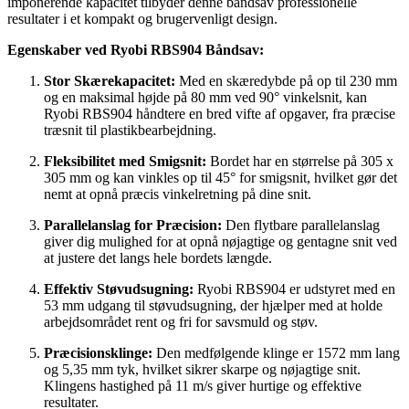
imponerende kapacitet tilbyder denne båndsav professionelle
resultater i et kompakt og brugervenligt design.
Egenskaber ved Ryobi RBS904 Båndsav:
Stor Skærekapacitet:
Med en skæredybde på op til 230 mm
og en maksimal højde på 80 mm ved 90° vinkelsnit, kan
Ryobi RBS904 håndtere en bred vifte af opgaver, fra præcise
træsnit til plastikbearbejdning.
Fleksibilitet med Smigsnit:
Bordet har en størrelse på 305 x
305 mm og kan vinkles op til 45° for smigsnit, hvilket gør det
nemt at opnå præcis vinkelretning på dine snit.
Parallelanslag for Præcision:
Den flytbare parallelanslag
giver dig mulighed for at opnå nøjagtige og gentagne snit ved
at justere det langs hele bordets længde.
Effektiv Støvudsugning:
Ryobi RBS904 er udstyret med en
53 mm udgang til støvudsugning, der hjælper med at holde
arbejdsområdet rent og fri for savsmuld og støv.
Præcisionsklinge:
Den medfølgende klinge er 1572 mm lang
og 5,35 mm tyk, hvilket sikrer skarpe og nøjagtige snit.
Klingens hastighed på 11 m/s giver hurtige og effektive
resultater.