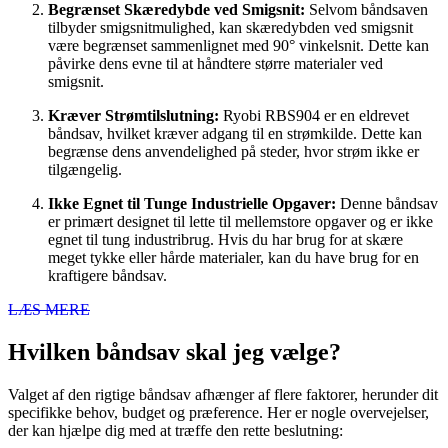
Begrænset Skæredybde ved Smigsnit:
Selvom båndsaven
tilbyder smigsnitmulighed, kan skæredybden ved smigsnit
være begrænset sammenlignet med 90° vinkelsnit. Dette kan
påvirke dens evne til at håndtere større materialer ved
smigsnit.
Kræver Strømtilslutning:
Ryobi RBS904 er en eldrevet
båndsav, hvilket kræver adgang til en strømkilde. Dette kan
begrænse dens anvendelighed på steder, hvor strøm ikke er
tilgængelig.
Ikke Egnet til Tunge Industrielle Opgaver:
Denne båndsav
er primært designet til lette til mellemstore opgaver og er ikke
egnet til tung industribrug. Hvis du har brug for at skære
meget tykke eller hårde materialer, kan du have brug for en
kraftigere båndsav.
LÆS MERE
Hvilken båndsav skal jeg vælge?
Valget af den rigtige båndsav afhænger af flere faktorer, herunder dit
specifikke behov, budget og præference. Her er nogle overvejelser,
der kan hjælpe dig med at træffe den rette beslutning: