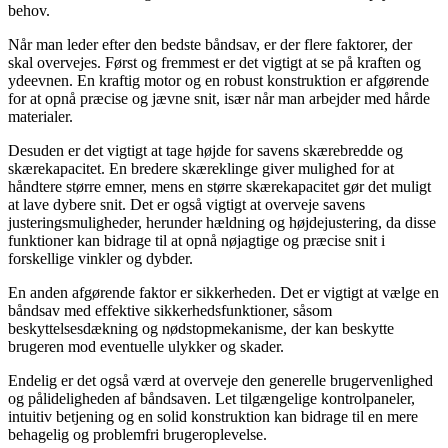
behov.
Når man leder efter den bedste båndsav, er der flere faktorer, der
skal overvejes. Først og fremmest er det vigtigt at se på kraften og
ydeevnen. En kraftig motor og en robust konstruktion er afgørende
for at opnå præcise og jævne snit, især når man arbejder med hårde
materialer.
Desuden er det vigtigt at tage højde for savens skærebredde og
skærekapacitet. En bredere skæreklinge giver mulighed for at
håndtere større emner, mens en større skærekapacitet gør det muligt
at lave dybere snit. Det er også vigtigt at overveje savens
justeringsmuligheder, herunder hældning og højdejustering, da disse
funktioner kan bidrage til at opnå nøjagtige og præcise snit i
forskellige vinkler og dybder.
En anden afgørende faktor er sikkerheden. Det er vigtigt at vælge en
båndsav med effektive sikkerhedsfunktioner, såsom
beskyttelsesdækning og nødstopmekanisme, der kan beskytte
brugeren mod eventuelle ulykker og skader.
Endelig er det også værd at overveje den generelle brugervenlighed
og pålideligheden af båndsaven. Let tilgængelige kontrolpaneler,
intuitiv betjening og en solid konstruktion kan bidrage til en mere
behagelig og problemfri brugeroplevelse.