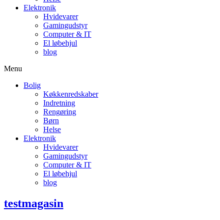
Elektronik
Hvidevarer
Gamingudstyr
Computer & IT
El løbehjul
blog
Menu
Bolig
Køkkenredskaber
Indretning
Rengøring
Børn
Helse
Elektronik
Hvidevarer
Gamingudstyr
Computer & IT
El løbehjul
blog
testmagasin