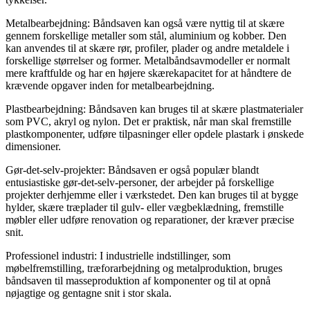
Metalbearbejdning: Båndsaven kan også være nyttig til at skære
gennem forskellige metaller som stål, aluminium og kobber. Den
kan anvendes til at skære rør, profiler, plader og andre metaldele i
forskellige størrelser og former. Metalbåndsavmodeller er normalt
mere kraftfulde og har en højere skærekapacitet for at håndtere de
krævende opgaver inden for metalbearbejdning.
Plastbearbejdning: Båndsaven kan bruges til at skære plastmaterialer
som PVC, akryl og nylon. Det er praktisk, når man skal fremstille
plastkomponenter, udføre tilpasninger eller opdele plastark i ønskede
dimensioner.
Gør-det-selv-projekter: Båndsaven er også populær blandt
entusiastiske gør-det-selv-personer, der arbejder på forskellige
projekter derhjemme eller i værkstedet. Den kan bruges til at bygge
hylder, skære træplader til gulv- eller vægbeklædning, fremstille
møbler eller udføre renovation og reparationer, der kræver præcise
snit.
Professionel industri: I industrielle indstillinger, som
møbelfremstilling, træforarbejdning og metalproduktion, bruges
båndsaven til masseproduktion af komponenter og til at opnå
nøjagtige og gentagne snit i stor skala.