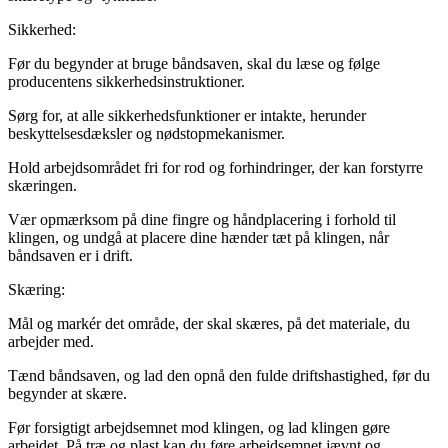
Sikkerhed:
Før du begynder at bruge båndsaven, skal du læse og følge
producentens sikkerhedsinstruktioner.
Sørg for, at alle sikkerhedsfunktioner er intakte, herunder
beskyttelsesdæksler og nødstopmekanismer.
Hold arbejdsområdet fri for rod og forhindringer, der kan forstyrre
skæringen.
Vær opmærksom på dine fingre og håndplacering i forhold til
klingen, og undgå at placere dine hænder tæt på klingen, når
båndsaven er i drift.
Skæring:
Mål og markér det område, der skal skæres, på det materiale, du
arbejder med.
Tænd båndsaven, og lad den opnå den fulde driftshastighed, før du
begynder at skære.
Før forsigtigt arbejdsemnet mod klingen, og lad klingen gøre
arbejdet. På træ og plast kan du føre arbejdsemnet jævnt og