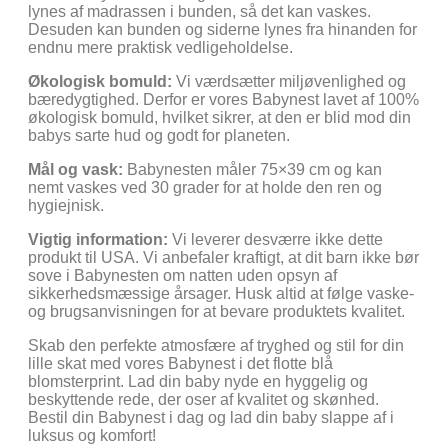
lynes af madrassen i bunden, så det kan vaskes.
Desuden kan bunden og siderne lynes fra hinanden for
endnu mere praktisk vedligeholdelse.
Økologisk bomuld:
Vi værdsætter miljøvenlighed og
bæredygtighed. Derfor er vores Babynest lavet af 100%
økologisk bomuld, hvilket sikrer, at den er blid mod din
babys sarte hud og godt for planeten.
Mål og vask:
Babynesten måler 75×39 cm og kan
nemt vaskes ved 30 grader for at holde den ren og
hygiejnisk.
Vigtig information:
Vi leverer desværre ikke dette
produkt til USA. Vi anbefaler kraftigt, at dit barn ikke bør
sove i Babynesten om natten uden opsyn af
sikkerhedsmæssige årsager. Husk altid at følge vaske-
og brugsanvisningen for at bevare produktets kvalitet.
Skab den perfekte atmosfære af tryghed og stil for din
lille skat med vores Babynest i det flotte blå
blomsterprint. Lad din baby nyde en hyggelig og
beskyttende rede, der oser af kvalitet og skønhed.
Bestil din Babynest i dag og lad din baby slappe af i
luksus og komfort!