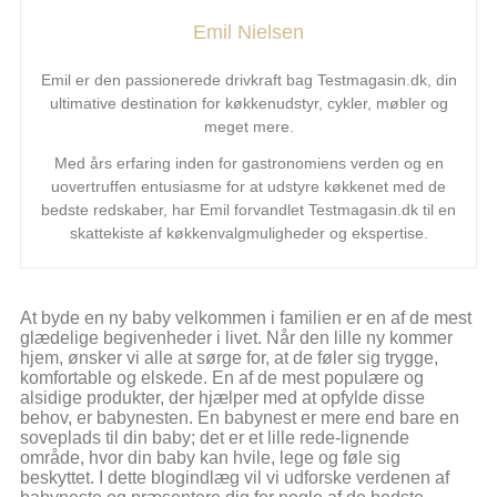
Emil Nielsen
Emil er den passionerede drivkraft bag Testmagasin.dk, din
ultimative destination for køkkenudstyr, cykler, møbler og
meget mere.
Med års erfaring inden for gastronomiens verden og en
uovertruffen entusiasme for at udstyre køkkenet med de
bedste redskaber, har Emil forvandlet Testmagasin.dk til en
skattekiste af køkkenvalgmuligheder og ekspertise.
At byde en ny baby velkommen i familien er en af de mest
glædelige begivenheder i livet. Når den lille ny kommer
hjem, ønsker vi alle at sørge for, at de føler sig trygge,
komfortable og elskede. En af de mest populære og
alsidige produkter, der hjælper med at opfylde disse
behov, er babynesten. En babynest er mere end bare en
soveplads til din baby; det er et lille rede-lignende
område, hvor din baby kan hvile, lege og føle sig
beskyttet. I dette blogindlæg vil vi udforske verdenen af