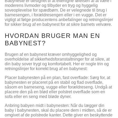
Babyneste er designet til at efterligne følelsen af at være i
moderens livmoder og tilbyder en tryg og hyggelig
soveoplevelse for spædbørn. De er velegnede til brug i
barnesengen, i forældresengen eller i en vugge. Det er
vigtigt at følge producentens anbefalinger og retningslinjer
for sikker brug af en babynest for at sikre barnets velvære.
HVORDAN BRUGER MAN EN
BABYNEST?
Brugen af en babynest kræver omhyggelighed og
overholdelse af sikkerhedsforanstaltninger for at sikre, at
din baby sover trygt og komfortabelt. Her er nogle trin og
retningslinjer for korrekt brug af en babynest:
Placer babynesten på en plan, fast overflade: Sørg for, at
babynesten er placeret på en stabil og flad overflade,
såsom en barneseng, vugge eller forældreseng. Undgå at
placere den på en blød eller polstret overflade som en
sofa eller en seng med bløde dyner.
Anbring babyen midt i babynesten: Når du lægger din
baby i babynesten, skal du placere dem i midten, så de er
omgivet af de polstrede kanter. Dette giver en beskyttende