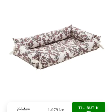
TIL BUTIK
1.079 kr.
⋙