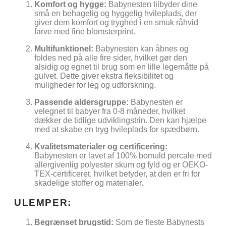
Komfort og hygge:
Babynesten tilbyder dine
små en behagelig og hyggelig hvileplads, der
giver dem komfort og tryghed i en smuk råhvid
farve med fine blomsterprint.
Multifunktionel:
Babynesten kan åbnes og
foldes ned på alle fire sider, hvilket gør den
alsidig og egnet til brug som en lille legemåtte på
gulvet. Dette giver ekstra fleksibilitet og
muligheder for leg og udforskning.
Passende aldersgruppe:
Babynesten er
velegnet til babyer fra 0-8 måneder, hvilket
dækker de tidlige udviklingstrin. Den kan hjælpe
med at skabe en tryg hvileplads for spædbørn.
Kvalitetsmaterialer og certificering:
Babynesten er lavet af 100% bomuld percale med
allergivenlig polyester skum og fyld og er OEKO-
TEX-certificeret, hvilket betyder, at den er fri for
skadelige stoffer og materialer.
ULEMPER:
Begrænset brugstid:
Som de fleste Babynests