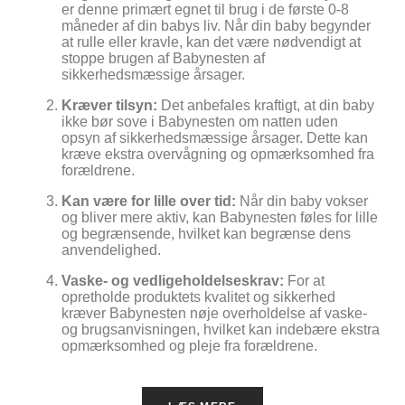
er denne primært egnet til brug i de første 0-8
måneder af din babys liv. Når din baby begynder
at rulle eller kravle, kan det være nødvendigt at
stoppe brugen af Babynesten af
sikkerhedsmæssige årsager.
Kræver tilsyn:
Det anbefales kraftigt, at din baby
ikke bør sove i Babynesten om natten uden
opsyn af sikkerhedsmæssige årsager. Dette kan
kræve ekstra overvågning og opmærksomhed fra
forældrene.
Kan være for lille over tid:
Når din baby vokser
og bliver mere aktiv, kan Babynesten føles for lille
og begrænsende, hvilket kan begrænse dens
anvendelighed.
Vaske- og vedligeholdelseskrav:
For at
opretholde produktets kvalitet og sikkerhed
kræver Babynesten nøje overholdelse af vaske-
og brugsanvisningen, hvilket kan indebære ekstra
opmærksomhed og pleje fra forældrene.