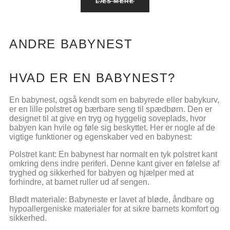
LÆS MERE
ANDRE BABYNEST
HVAD ER EN BABYNEST?
En babynest, også kendt som en babyrede eller babykurv,
er en lille polstret og bærbare seng til spædbørn. Den er
designet til at give en tryg og hyggelig soveplads, hvor
babyen kan hvile og føle sig beskyttet. Her er nogle af de
vigtige funktioner og egenskaber ved en babynest:
Polstret kant: En babynest har normalt en tyk polstret kant
omkring dens indre periferi. Denne kant giver en følelse af
tryghed og sikkerhed for babyen og hjælper med at
forhindre, at barnet ruller ud af sengen.
Blødt materiale: Babyneste er lavet af bløde, åndbare og
hypoallergeniske materialer for at sikre barnets komfort og
sikkerhed.