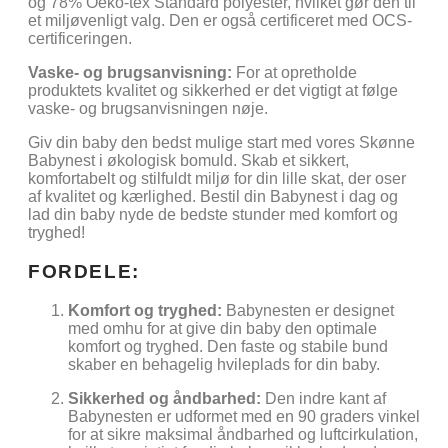
og 78% Oeko-tex Standard polyester, hvilket gør den til
et miljøvenligt valg. Den er også certificeret med OCS-
certificeringen.
Vaske- og brugsanvisning:
For at opretholde
produktets kvalitet og sikkerhed er det vigtigt at følge
vaske- og brugsanvisningen nøje.
Giv din baby den bedst mulige start med vores Skønne
Babynest i økologisk bomuld. Skab et sikkert,
komfortabelt og stilfuldt miljø for din lille skat, der oser
af kvalitet og kærlighed. Bestil din Babynest i dag og
lad din baby nyde de bedste stunder med komfort og
tryghed!
FORDELE:
Komfort og tryghed:
Babynesten er designet
med omhu for at give din baby den optimale
komfort og tryghed. Den faste og stabile bund
skaber en behagelig hvileplads for din baby.
Sikkerhed og åndbarhed:
Den indre kant af
Babynesten er udformet med en 90 graders vinkel
for at sikre maksimal åndbarhed og luftcirkulation,