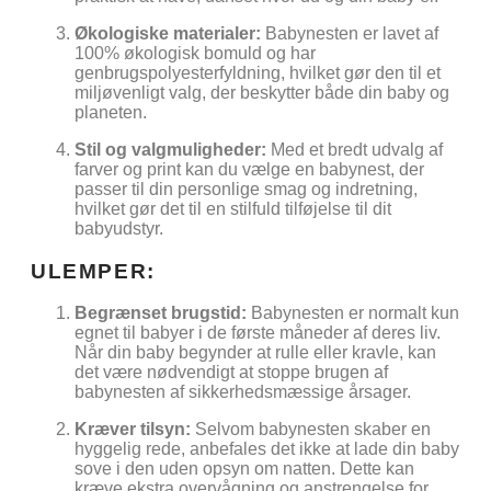
Økologiske materialer:
Babynesten er lavet af
100% økologisk bomuld og har
genbrugspolyesterfyldning, hvilket gør den til et
miljøvenligt valg, der beskytter både din baby og
planeten.
Stil og valgmuligheder:
Med et bredt udvalg af
farver og print kan du vælge en babynest, der
passer til din personlige smag og indretning,
hvilket gør det til en stilfuld tilføjelse til dit
babyudstyr.
ULEMPER:
Begrænset brugstid:
Babynesten er normalt kun
egnet til babyer i de første måneder af deres liv.
Når din baby begynder at rulle eller kravle, kan
det være nødvendigt at stoppe brugen af
babynesten af sikkerhedsmæssige årsager.
Kræver tilsyn:
Selvom babynesten skaber en
hyggelig rede, anbefales det ikke at lade din baby
sove i den uden opsyn om natten. Dette kan
kræve ekstra overvågning og anstrengelse for