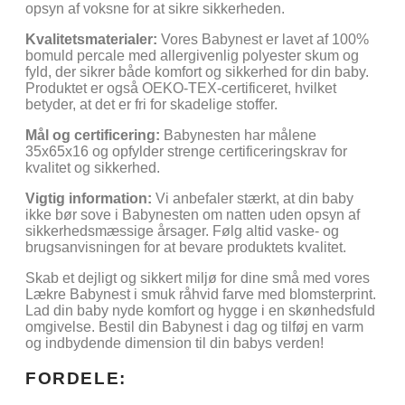
opsyn af voksne for at sikre sikkerheden.
Kvalitetsmaterialer:
Vores Babynest er lavet af 100%
bomuld percale med allergivenlig polyester skum og
fyld, der sikrer både komfort og sikkerhed for din baby.
Produktet er også OEKO-TEX-certificeret, hvilket
betyder, at det er fri for skadelige stoffer.
Mål og certificering:
Babynesten har målene
35x65x16 og opfylder strenge certificeringskrav for
kvalitet og sikkerhed.
Vigtig information:
Vi anbefaler stærkt, at din baby
ikke bør sove i Babynesten om natten uden opsyn af
sikkerhedsmæssige årsager. Følg altid vaske- og
brugsanvisningen for at bevare produktets kvalitet.
Skab et dejligt og sikkert miljø for dine små med vores
Lækre Babynest i smuk råhvid farve med blomsterprint.
Lad din baby nyde komfort og hygge i en skønhedsfuld
omgivelse. Bestil din Babynest i dag og tilføj en varm
og indbydende dimension til din babys verden!
FORDELE: