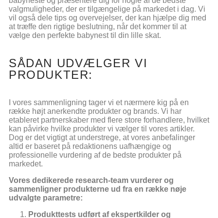
babyneste og præsentere dig for nogle af de bedste
valgmuligheder, der er tilgængelige på markedet i dag. Vi
vil også dele tips og overvejelser, der kan hjælpe dig med
at træffe den rigtige beslutning, når det kommer til at
vælge den perfekte babynest til din lille skat.
SÅDAN UDVÆLGER VI
PRODUKTER:
I vores sammenligning tager vi et nærmere kig på en
række højt anerkendte produkter og brands. Vi har
etableret partnerskaber med flere store forhandlere, hvilket
kan påvirke hvilke produkter vi vælger til vores artikler.
Dog er det vigtigt at understrege, at vores anbefalinger
altid er baseret på redaktionens uafhængige og
professionelle vurdering af de bedste produkter på
markedet.
Vores dedikerede research-team vurderer og
sammenligner produkterne ud fra en række nøje
udvalgte parametre:
Produkttests udført af ekspertkilder og