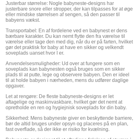
Justerbar størrelse: Nogle babyneste-designs har
justerbare snore eller stropper, der kan tilpasses for at øge
eller mindske størrelsen af sengen, så den passer til
babyens vækst.
Transportabel: En af fordelene ved en babynest er dens
bærbare karakter. Du kan nemt flytte den fra værelse til
værelse eller tage den med dig, når du er på farten, hvilket
gør det praktisk for baby at have en sikker og velkendt
soveplads uanset hvor I er.
Anvendelsesmuligheder: Ud over at fungere som en
soveplads kan babynesten også bruges som en sikker
plads til at putte, lege og observere babyen. Den er ideel
til at holde babyen i nærheden, mens du udfører daglige
opgaver.
Let at rengøre: De fleste babyneste-designs er let
aftagelige og maskinvaskbare, hvilket gør det nemt at
opretholde en ren og hygiejnisk soveplads for din baby.
Sikkerhed: Mens babyneste giver en beskyttende barriere,
bør de altid bruges under opsyn og placeres på en plan,
fast overflade, så der ikke er risiko for kvælning.