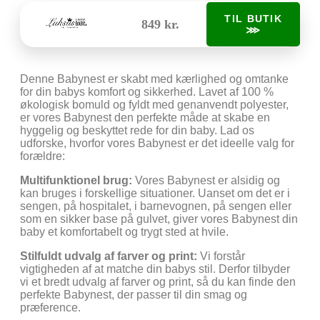
TIL BUTIK
849 kr.
⋙
Denne Babynest er skabt med kærlighed og omtanke
for din babys komfort og sikkerhed. Lavet af 100 %
økologisk bomuld og fyldt med genanvendt polyester,
er vores Babynest den perfekte måde at skabe en
hyggelig og beskyttet rede for din baby. Lad os
udforske, hvorfor vores Babynest er det ideelle valg for
forældre:
Multifunktionel brug:
Vores Babynest er alsidig og
kan bruges i forskellige situationer. Uanset om det er i
sengen, på hospitalet, i barnevognen, på sengen eller
som en sikker base på gulvet, giver vores Babynest din
baby et komfortabelt og trygt sted at hvile.
Stilfuldt udvalg af farver og print:
Vi forstår
vigtigheden af at matche din babys stil. Derfor tilbyder
vi et bredt udvalg af farver og print, så du kan finde den
perfekte Babynest, der passer til din smag og
præference.