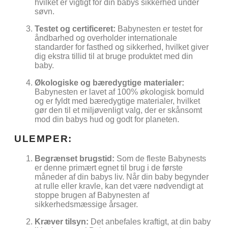
hvilket er vigtigt for din babys sikkerhed under
søvn.
Testet og certificeret:
Babynesten er testet for
åndbarhed og overholder internationale
standarder for fasthed og sikkerhed, hvilket giver
dig ekstra tillid til at bruge produktet med din
baby.
Økologiske og bæredygtige materialer:
Babynesten er lavet af 100% økologisk bomuld
og er fyldt med bæredygtige materialer, hvilket
gør den til et miljøvenligt valg, der er skånsomt
mod din babys hud og godt for planeten.
ULEMPER:
Begrænset brugstid:
Som de fleste Babynests
er denne primært egnet til brug i de første
måneder af din babys liv. Når din baby begynder
at rulle eller kravle, kan det være nødvendigt at
stoppe brugen af Babynesten af
sikkerhedsmæssige årsager.
Kræver tilsyn:
Det anbefales kraftigt, at din baby