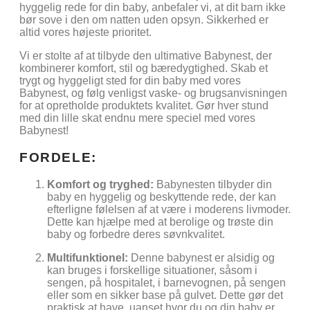
hyggelig rede for din baby, anbefaler vi, at dit barn ikke
bør sove i den om natten uden opsyn. Sikkerhed er
altid vores højeste prioritet.
Vi er stolte af at tilbyde den ultimative Babynest, der
kombinerer komfort, stil og bæredygtighed. Skab et
trygt og hyggeligt sted for din baby med vores
Babynest, og følg venligst vaske- og brugsanvisningen
for at opretholde produktets kvalitet. Gør hver stund
med din lille skat endnu mere speciel med vores
Babynest!
FORDELE:
Komfort og tryghed:
Babynesten tilbyder din
baby en hyggelig og beskyttende rede, der kan
efterligne følelsen af at være i moderens livmoder.
Dette kan hjælpe med at berolige og trøste din
baby og forbedre deres søvnkvalitet.
Multifunktionel:
Denne babynest er alsidig og
kan bruges i forskellige situationer, såsom i
sengen, på hospitalet, i barnevognen, på sengen
eller som en sikker base på gulvet. Dette gør det
praktisk at have, uanset hvor du og din baby er.