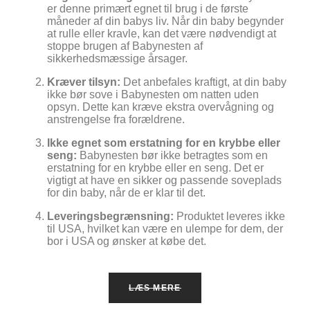
er denne primært egnet til brug i de første
måneder af din babys liv. Når din baby begynder
at rulle eller kravle, kan det være nødvendigt at
stoppe brugen af Babynesten af
sikkerhedsmæssige årsager.
Kræver tilsyn:
Det anbefales kraftigt, at din baby
ikke bør sove i Babynesten om natten uden
opsyn. Dette kan kræve ekstra overvågning og
anstrengelse fra forældrene.
Ikke egnet som erstatning for en krybbe eller
seng:
Babynesten bør ikke betragtes som en
erstatning for en krybbe eller en seng. Det er
vigtigt at have en sikker og passende soveplads
for din baby, når de er klar til det.
Leveringsbegrænsning:
Produktet leveres ikke
til USA, hvilket kan være en ulempe for dem, der
bor i USA og ønsker at købe det.
LÆS MERE