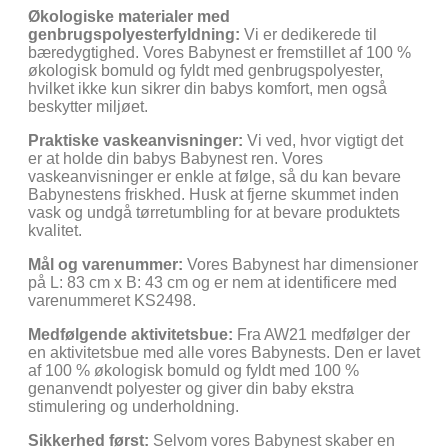
Økologiske materialer med
genbrugspolyesterfyldning:
Vi er dedikerede til
bæredygtighed. Vores Babynest er fremstillet af 100 %
økologisk bomuld og fyldt med genbrugspolyester,
hvilket ikke kun sikrer din babys komfort, men også
beskytter miljøet.
Praktiske vaskeanvisninger:
Vi ved, hvor vigtigt det
er at holde din babys Babynest ren. Vores
vaskeanvisninger er enkle at følge, så du kan bevare
Babynestens friskhed. Husk at fjerne skummet inden
vask og undgå tørretumbling for at bevare produktets
kvalitet.
Mål og varenummer:
Vores Babynest har dimensioner
på L: 83 cm x B: 43 cm og er nem at identificere med
varenummeret KS2498.
Medfølgende aktivitetsbue:
Fra AW21 medfølger der
en aktivitetsbue med alle vores Babynests. Den er lavet
af 100 % økologisk bomuld og fyldt med 100 %
genanvendt polyester og giver din baby ekstra
stimulering og underholdning.
Sikkerhed først:
Selvom vores Babynest skaber en