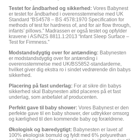
Testet for åndbarhed og sikkerhed:
Vores Babynest
er testet for åndbarhed i overensstemmelse med UK
Standard “BS4578 – BS 4578:1970 Specification for
methods of test for hardness of, and for air flow through,
infants’ pillows.” Madrassen er også testet og opfylder
kravene i AS/NZS 8811.1:2013 “Infant Sleep Surface –
Test for Firmness.”
Modstandsdygtig over for antænding:
Babynesten
er modstandsdygtig over for antænding i
overensstemmelse med UK/BS5852-standarderne,
hvilket giver dig ekstra ro i sindet vedrørende din babys
sikkerhed.
Placering på fast underlag:
For at sikre din babys
sikkerhed skal Babynesten altid placeres på et fast
underlag, som anbefalet af producenten.
Perfekt gave til baby shower:
Vores Babynest er den
perfekte gave til en baby shower, der udtrykker omsorg
og kærlighed til den kommende baby og forældrene.
Økologisk og bæredygtigt:
Babynesten er lavet af
100% økologisk bomuld og fyldt med 6% polyurethan