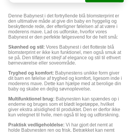
Denne Babynest i det fortryllende blå blomsterprint er
den ultimative måde at give din baby en hyggelig og
beskyttende rede, der efterligner følelsen af at være i
moderens mave. Lad os udforske, hvorfor vores
Babynest er den perfekte følgesvend for de helt små:
Skønhed og stil:
Vores Babynest i det flotteste blå
blomsterprint er ikke kun funktionel, men også smuk at
se på. Den tilføjer et strejf af elegance og stil til ethvert
børneværelse eller soveområde.
Tryghed og komfort:
Babynestens unikke form giver
dit barn en følelse af tryghed og komfort, ligesom inde i
moderens mave. Dette kan hjælpe med at berolige din
baby og skabe en dejlig søvnoplevelse.
Multifunktionel brug:
Babynesten kan spændes op i
enderne og bruges som et blødt legetæppe, hvilket
giver ekstra alsidighed til produktet. Den er derfor ikke
kun velegnet til hvile, men også til leg og udforskning.
Praktisk vedligeholdelse:
Vi har gjort det nemt at
holde Babynesten ren og frisk. Betrækket kan nemt