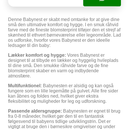
Denne Babynest er skabt med omtanke for at give dine
små den ultimative komfort og hygge. I en smuk råhvid
farve med de fineste blomsterprint tilføjer den et strejf af
skønhed til ethvert børneværelse eller legeområde. Lad
os udforske, hvorfor vores Babynest er den ideelle
ledsager til din baby:
Lækker komfort og hygge:
Vores Babynest er
designet til at tilbyde en lækker og hyggelig hvileplads
til dine små. Den smukke råhvide farve og de fine
blomsterprint skaber en varm og indbydende
atmosfære.
Multifunktionel:
Babynesten er alsidig og kan også
fungere som en lille legemåtte på gulvet. Alle fire sider
kan åbnes og foldes ned, hvilket giver ekstra
fleksibilitet og muligheder for leg og udforskning.
Passende aldersgruppe:
Babynesten er egnet til brug
fra 0-8 måneder, hvilket gør den til en fantastisk
følgesvend til babyens tidlige udviklingstrin. Det er
vigtigt at bruge den i børnesikre omgivelser og under