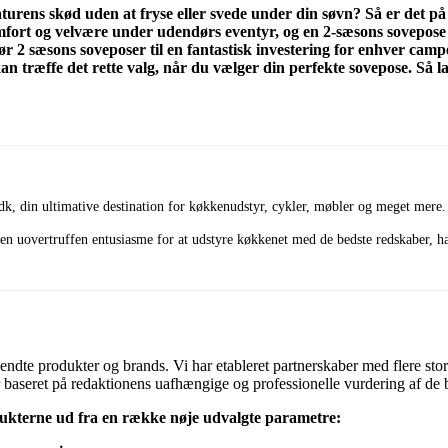
turens skød uden at fryse eller svede under din søvn? Så er det på
fort og velvære under udendørs eventyr, og en 2-sæsons sovepose e
r 2 sæsons soveposer til en fantastisk investering for enhver camper,
kan træffe det rette valg, når du vælger din perfekte sovepose. Så 
dk, din ultimative destination for køkkenudstyr, cykler, møbler og meget mere.
n uovertruffen entusiasme for at udstyre køkkenet med de bedste redskaber, har
dte produkter og brands. Vi har etableret partnerskaber med flere store
d er baseret på redaktionens uafhængige og professionelle vurdering af d
ukterne ud fra en række nøje udvalgte parametre: