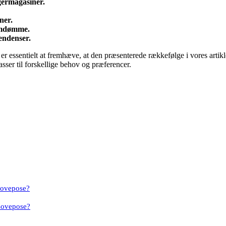
germagasiner.
ner.
 omdømme.
endenser.
t er essentielt at fremhæve, at den præsenterede rækkefølge i vores artik
sser til forskellige behov og præferencer.
sovepose?
sovepose?