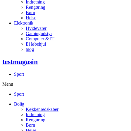
Indretning
Rengøring
Børn
Helse
Elektronik
Hvidevarer
Gamingudstyr
Computer & IT
El løbehjul
blog
testmagasin
Sport
Menu
Sport
Bolig
Køkkenredskaber
Indretning
Rengøring
Børn
Helse