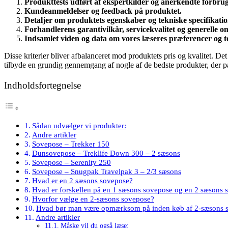
Produkttests udført af ekspertkilder og anerkendte forbru
Kundeanmeldelser og feedback på produktet.
Detaljer om produktets egenskaber og tekniske specifikatio
Forhandlerens garantivilkår, servicekvalitet og generelle
Indsamlet viden og data om vores læseres præferencer og t
Disse kriterier bliver afbalanceret mod produktets pris og kvalitet. De
tilbyde en grundig gennemgang af nogle af de bedste produkter, der pa
Indholdsfortegnelse
Sådan udvælger vi produkter:
Andre artikler
Sovepose – Trekker 150
Dunsovepose – Treklife Down 300 – 2 sæsons
Sovepose – Serenity 250
Sovepose – Snugpak Travelpak 3 – 2/3 sæsons
Hvad er en 2 sæsons sovepose?
Hvad er forskellen på en 1 sæsons sovepose og en 2 sæsons 
Hvorfor vælge en 2-sæsons sovepose?
Hvad bør man være opmærksom på inden køb af 2-sæsons 
Andre artikler
Måske vil du også læse: