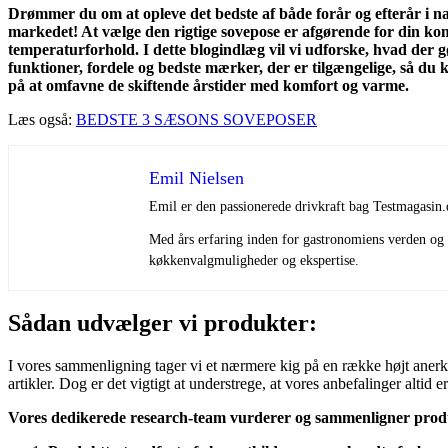
Drømmer du om at opleve det bedste af både forår og efterår i na
markedet! At vælge den rigtige sovepose er afgørende for din kom
temperaturforhold. I dette blogindlæg vil vi udforske, hvad der gø
funktioner, fordele og bedste mærker, der er tilgængelige, så du 
på at omfavne de skiftende årstider med komfort og varme.
Læs også:
BEDSTE 3 SÆSONS SOVEPOSER
Emil Nielsen
Emil er den passionerede drivkraft bag Testmagasin.
Med års erfaring inden for gastronomiens verden og e
køkkenvalgmuligheder og ekspertise.
Sådan udvælger vi produkter:
I vores sammenligning tager vi et nærmere kig på en række højt anerken
artikler. Dog er det vigtigt at understrege, at vores anbefalinger alti
Vores dedikerede research-team vurderer og sammenligner prod