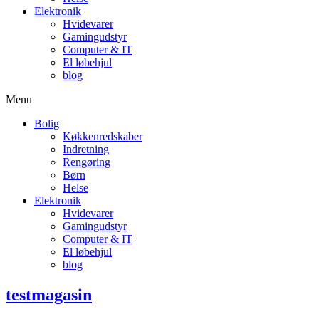
Elektronik
Hvidevarer
Gamingudstyr
Computer & IT
El løbehjul
blog
Menu
Bolig
Køkkenredskaber
Indretning
Rengøring
Børn
Helse
Elektronik
Hvidevarer
Gamingudstyr
Computer & IT
El løbehjul
blog
testmagasin