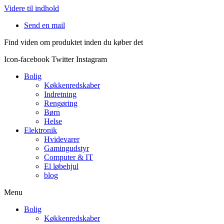
Videre til indhold
Send en mail
Find viden om produktet inden du køber det
Icon-facebook
Twitter
Instagram
Bolig
Køkkenredskaber
Indretning
Rengøring
Børn
Helse
Elektronik
Hvidevarer
Gamingudstyr
Computer & IT
El løbehjul
blog
Menu
Bolig
Køkkenredskaber