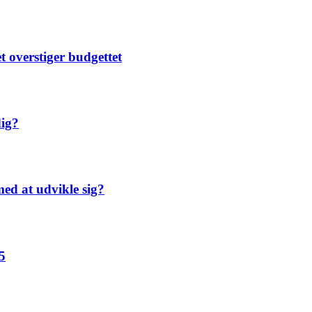
t overstiger budgettet
dig?
ed at udvikle sig?
5