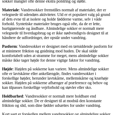
sokker mangler ofte denne ekstra polstring og støtte.
Materiale
: Vandresokker fremstilles normalt af materialer, der er
velegnede til udendørs aktiviteter. Uld er et populært valg på grund
af dets evne til at isolere og holde fødderne varme, selv i våde
forhold. Syntetiske materialer bruges også ofte, da de er lette,
hurtigtørrende og åndbare. Almindelige sokker er normalt mere
velegnede til hverdagsbrug og er ikke nødvendigvis designet til at
håndtere de udfordringer, der opstår under vandring.
Pasform
: Vandresokker er designet med en tætsiddende pasform for
at minimere friktion og gnidning mod huden. De skal sidde
komfortabelt uden at stramme for meget, mens almindelige sokker
måske ikke tager højde for denne vigtige faktor for vandring.
Højde
: Højden på sokkerne kan variere. Mens almindelige sokker
ofte er lavtskårne eller ankellængde, findes vandresokker i
forskellige højder, herunder lavtskårne, mellemskårne og knæhøje
sokker. Højden på sokkerne afhænger af præference og behov og
kan tilpasses forskellige vejrforhold og støvler eller sko.
Holdbarhed
: Vandresokker er normalt mere holdbare end
almindelige sokker. De er designet til at modstå den konstante
friktion og slid, som dine fødder udsættes for under vandring.
Kort sagt er forskellen mellem vandresokker og almindelige sokker