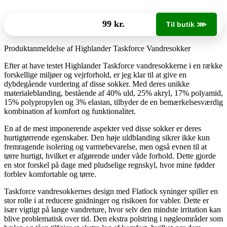
99 kr.
Til butik ⋙
Produktanmeldelse af Highlander Taskforce Vandresokker
Efter at have testet Highlander Taskforce vandresokkerne i en række
forskellige miljøer og vejrforhold, er jeg klar til at give en
dybdegående vurdering af disse sokker. Med deres unikke
materialeblanding, bestående af 40% uld, 25% akryl, 17% polyamid,
15% polypropylen og 3% elastan, tilbyder de en bemærkelsesværdig
kombination af komfort og funktionalitet.
En af de mest imponerende aspekter ved disse sokker er deres
hurtigtørrende egenskaber. Den høje uldblanding sikrer ikke kun
fremragende isolering og varmebevarelse, men også evnen til at
tørre hurtigt, hvilket er afgørende under våde forhold. Dette gjorde
en stor forskel på dage med pludselige regnskyl, hvor mine fødder
forblev komfortable og tørre.
Taskforce vandresokkernes design med Flatlock syninger spiller en
stor rolle i at reducere gnidninger og risikoen for vabler. Dette er
især vigtigt på lange vandreture, hvor selv den mindste irritation kan
blive problematisk over tid. Den ekstra polstring i nøgleområder som