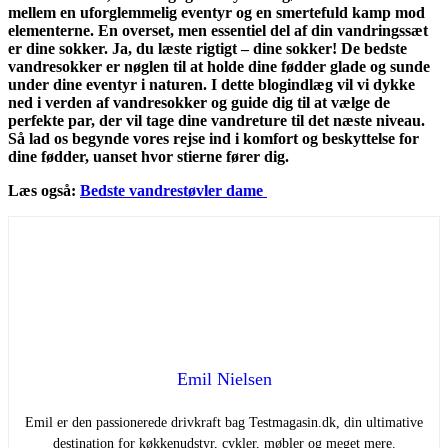
mellem en uforglemmelig eventyr og en smertefuld kamp mod
elementerne. En overset, men essentiel del af din vandringssæt
er dine sokker. Ja, du læste rigtigt – dine sokker! De bedste
vandresokker er nøglen til at holde dine fødder glade og sunde
under dine eventyr i naturen. I dette blogindlæg vil vi dykke
ned i verden af vandresokker og guide dig til at vælge de
perfekte par, der vil tage dine vandreture til det næste niveau.
Så lad os begynde vores rejse ind i komfort og beskyttelse for
dine fødder, uanset hvor stierne fører dig.
Læs også:
Bedste vandrestøvler dame
Emil Nielsen
Emil er den passionerede drivkraft bag Testmagasin.dk, din ultimative
destination for køkkenudstyr, cykler, møbler og meget mere.