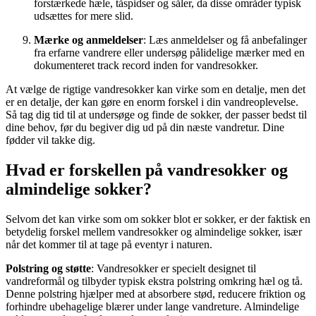
forstærkede hæle, tåspidser og såler, da disse områder typisk
udsættes for mere slid.
Mærke og anmeldelser
: Læs anmeldelser og få anbefalinger
fra erfarne vandrere eller undersøg pålidelige mærker med en
dokumenteret track record inden for vandresokker.
At vælge de rigtige vandresokker kan virke som en detalje, men det
er en detalje, der kan gøre en enorm forskel i din vandreoplevelse.
Så tag dig tid til at undersøge og finde de sokker, der passer bedst til
dine behov, før du begiver dig ud på din næste vandretur. Dine
fødder vil takke dig.
Hvad er forskellen på vandresokker og
almindelige sokker?
Selvom det kan virke som om sokker blot er sokker, er der faktisk en
betydelig forskel mellem vandresokker og almindelige sokker, især
når det kommer til at tage på eventyr i naturen.
Polstring og støtte
: Vandresokker er specielt designet til
vandreformål og tilbyder typisk ekstra polstring omkring hæl og tå.
Denne polstring hjælper med at absorbere stød, reducere friktion og
forhindre ubehagelige blærer under lange vandreture. Almindelige