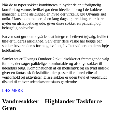
Når de to typer sokker kombineres, tilbyder de en uforlignelig
komfort og varme, hvilket gør dem ideelle til brug i de koldere
måneder. Denne alsidighed er, hvad der virkelig gør Ulvangs sæt
unikt. Uanset om man er på en lang dagstur, trekking, eller bare
nyder en afslappet dag ude, giver disse sokker en pålidelig og
behagelig oplevelse.
Farven sort gør dem også lette at integrere i ethvert tøjvalg, hvilket
tilføjer til deres alsidighed. Selv efter flere vaske har begge par
sokker bevaret deres form og kvalitet, hvilket vidner om deres høje
holdbarhed.
Samlet set er Ulvangs Outdoor 2 pk uldsokker et fremragende valg
for alle, der søger pålidelige, komfortable og alsidige sokker til
udendørs brug. Kombinationen af en mellemtyk og en tynd uldsok
giver en fantastisk fleksibilitet, der passer til en bred vifte af
vejrforhold og aktiviteter. Disse sokker er uden tvivl et værdifuldt
tilskud til enhver udendørsentusiasts garderobe.
LÆS MERE
Vandresokker – Highlander Taskforce –
Grøn