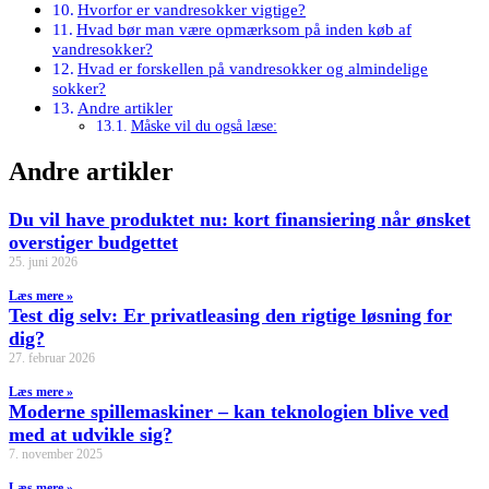
Hvorfor er vandresokker vigtige?
Hvad bør man være opmærksom på inden køb af
vandresokker?
Hvad er forskellen på vandresokker og almindelige
sokker?
Andre artikler
Måske vil du også læse:
Andre artikler
Du vil have produktet nu: kort finansiering når ønsket
overstiger budgettet
25. juni 2026
Læs mere »
Test dig selv: Er privatleasing den rigtige løsning for
dig?
27. februar 2026
Læs mere »
Moderne spillemaskiner – kan teknologien blive ved
med at udvikle sig?
7. november 2025
Læs mere »