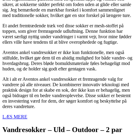
sikrer, at sokkerne sidder perfekt om foden uden at glide eller samle
sig. Jeg bemærkede en mærkbar forskel i komfort sammenlignet
med traditionelle sokker, hvilket gør en stor forskel på længere ture.
Et andet fremtrædende træk ved disse sokker er mesh-stoffet på
toppen, som giver fremragende udluftning. Denne funktion har
været særligt nyttig under vandringer i varmt vejr, hvor mine fødder
ellers ville have tendens til at blive overophedede og fugtige.
Aventos ankel vandresokker er ikke kun funktionelle, men også
stilfulde, hvilket gør dem til en alsidig mulighed for både vandre- og
hverdagsbrug. Deres bløde bomuldsmateriale føles behageligt mod
huden, og de holder sig godt efter gentagen vask.
Alt i alt er Aventos ankel vandresokker et fremragende valg for
vandrere på alle niveauer. De kombinerer innovativ teknologi med
praktisk design for at skabe en sok, der ikke kun er behagelig, men
også bidrager til en bedre vandreoplevelse. Disse sokker er bestemt
en investering værd for dem, der søger komfort og beskyttelse på
deres vandreture.
LÆS MERE
Vandresokker – Uld – Outdoor – 2 par