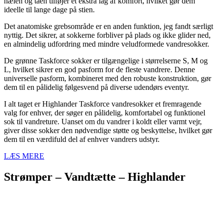
hælen og tåen tilføjer et ekstra lag af komfort, hvilket gør dem
ideelle til lange dage på stien.
Det anatomiske grebsområde er en anden funktion, jeg fandt særligt
nyttig. Det sikrer, at sokkerne forbliver på plads og ikke glider ned,
en almindelig udfordring med mindre veludformede vandresokker.
De grønne Taskforce sokker er tilgængelige i størrelserne S, M og
L, hvilket sikrer en god pasform for de fleste vandrere. Denne
universelle pasform, kombineret med den robuste konstruktion, gør
dem til en pålidelig følgesvend på diverse udendørs eventyr.
I alt taget er Highlander Taskforce vandresokker et fremragende
valg for enhver, der søger en pålidelig, komfortabel og funktionel
sok til vandreture. Uanset om du vandrer i koldt eller varmt vejr,
giver disse sokker den nødvendige støtte og beskyttelse, hvilket gør
dem til en værdifuld del af enhver vandrers udstyr.
LÆS MERE
Strømper – Vandtætte – Highlander