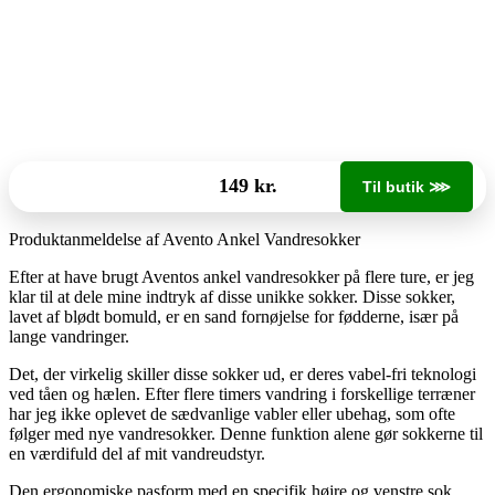
149 kr.
Til butik ⋙
Produktanmeldelse af Avento Ankel Vandresokker
Efter at have brugt Aventos ankel vandresokker på flere ture, er jeg
klar til at dele mine indtryk af disse unikke sokker. Disse sokker,
lavet af blødt bomuld, er en sand fornøjelse for fødderne, især på
lange vandringer.
Det, der virkelig skiller disse sokker ud, er deres vabel-fri teknologi
ved tåen og hælen. Efter flere timers vandring i forskellige terræner
har jeg ikke oplevet de sædvanlige vabler eller ubehag, som ofte
følger med nye vandresokker. Denne funktion alene gør sokkerne til
en værdifuld del af mit vandreudstyr.
Den ergonomiske pasform med en specifik højre og venstre sok