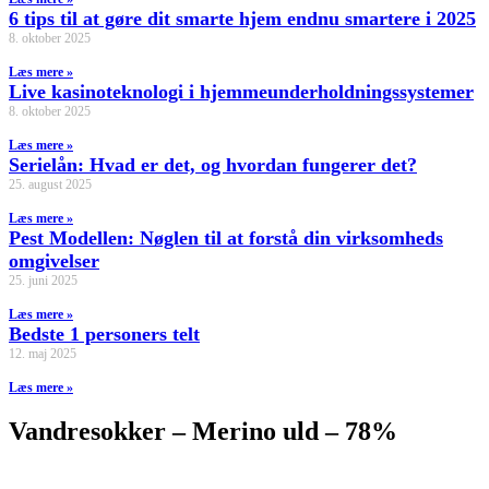
6 tips til at gøre dit smarte hjem endnu smartere i 2025
8. oktober 2025
Læs mere »
Live kasinoteknologi i hjemmeunderholdningssystemer
8. oktober 2025
Læs mere »
Serielån: Hvad er det, og hvordan fungerer det?
25. august 2025
Læs mere »
Pest Modellen: Nøglen til at forstå din virksomheds
omgivelser
25. juni 2025
Læs mere »
Bedste 1 personers telt
12. maj 2025
Læs mere »
Vandresokker – Merino uld – 78%