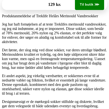
129 kr.
Til butik ⋙
Produktanmeldelse af Treklife Helårs Merinould Vandresokker
Jeg har haft fornøjelsen af at teste Treklifes merinould vandresokker,
og jeg må indrømme, at jeg er imponeret. Disse sokker, som består
af 78% merinould, 20% nylon og 2% elastan, er det perfekte valg
for enhver, der søger en alsidig og komfortabel sok til alle former for
aktiviteter.
Det første, der slog mig ved disse sokker, var deres utrolige blødhed.
Merinouldens kvalitet er tydelig, og den høje uldprocent sikrer ikke
kun varme, men også en fremragende temperaturregulering. Uanset
om jeg har brugt dem på vandreture i bjergene eller blot til daglig
brug, har mine fødder altid føltes behageligt tempererede.
Et andet aspekt, jeg virkelig værdsætter, er sokkernes evne til at
nedsætte vabler og friktion, hvilket er essentielt på lange vandreture.
Denne egenskab, kombineret med den gode pasform og
strækbarhed, takket være nylon og elastan, gør disse sokker ideelle
til brug i al terræn.
Designmæssigt er de mørkegrå sokker stilfulde og diskrete, hvilket
gør dem velegnede til både udendørs eventyr og hverdagsbrug.