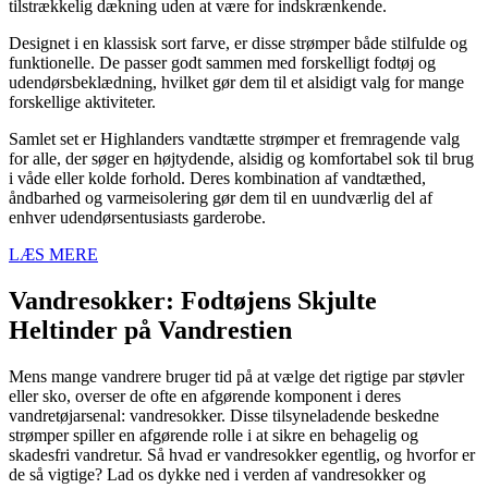
tilstrækkelig dækning uden at være for indskrænkende.
Designet i en klassisk sort farve, er disse strømper både stilfulde og
funktionelle. De passer godt sammen med forskelligt fodtøj og
udendørsbeklædning, hvilket gør dem til et alsidigt valg for mange
forskellige aktiviteter.
Samlet set er Highlanders vandtætte strømper et fremragende valg
for alle, der søger en højtydende, alsidig og komfortabel sok til brug
i våde eller kolde forhold. Deres kombination af vandtæthed,
åndbarhed og varmeisolering gør dem til en uundværlig del af
enhver udendørsentusiasts garderobe.
LÆS MERE
Vandresokker: Fodtøjens Skjulte
Heltinder på Vandrestien
Mens mange vandrere bruger tid på at vælge det rigtige par støvler
eller sko, overser de ofte en afgørende komponent i deres
vandretøjarsenal: vandresokker. Disse tilsyneladende beskedne
strømper spiller en afgørende rolle i at sikre en behagelig og
skadesfri vandretur. Så hvad er vandresokker egentlig, og hvorfor er
de så vigtige? Lad os dykke ned i verden af vandresokker og