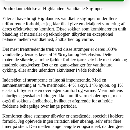
Produktanmeldelse af Highlanders Vandtætte Strømper
Efter at have brugt Highlanders vandtætte strømper under flere
udfordrende forhold, er jeg klar til at give en detaljeret vurdering af
deres effektivitet og komfort. Disse sokker, som kombinerer en unik
blanding af materialer og teknologier, tilbyder en exceptionel
balance mellem vandtæthed, åndbarhed og varme.
Det mest fremtrædende træk ved disse strømper er deres 100%
vandtætte yderside, lavet af 91% nylon og 9% elastan. Dette
materiale sikrede, at mine fødder forblev tørre selv i de mest våde og
mudrede omgivelser. Det er en game-changer for vandreture,
cykling, eller andre udendørs aktiviteter i våde forhold.
Indersiden af strømperne er lige så imponerende. Med en
sammensætning af 41% merinould, 44% akryl, 14% nylon, og 1%
elastan, tilbyder de en overlegen komfort og varme. Merinouldens
naturlige egenskaber bidrager ikke kun til varmeisoleringen, men
også til sokkens åndbarhed, hvilket er afgørende for at holde
fødderne behagelige over lange perioder.
Komforten disse strømper tilbyder er enestående, specielt i koldere
forhold. Jeg oplevede ingen irritation eller ubehag, selv efter flere
timer på stien. Den mellemlange længde er også ideel, da den giver