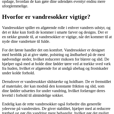
opdage, hvordan de kan gøre dine udendørs eventyr endnu mere
uforglemmelige.
Hvorfor er vandresokker vigtige?
Vandresokker spiller en afgørende rolle i enhver vandrers udstyr, og
det er ikke kun fordi de kommer i smarte farver og designs. Der er
en række grunde til, at vandresokker er vigtige, når det kommer til at
nyde dine vandreture til fulde.
For det første handler det om komfort. Vandresokker er designet
med henblik på at give støtte, polstring og åndbarhed på de mest
nødvendige steder, hvilket reducerer risikoen for blærer og slid. De
hjælper også med at holde dine fødder tørre ved at trække sved væk
fra huden, hvilket er afgørende for at undgå ubehag og frostskader
under kolde forhold.
Derudover er vandresokker slidstærke og holdbare. De er fremstillet
af materialer, der kan modstå den konstante friktion og slid, som
dine fødder udsættes for under vandring, hvilket forlænger deres
levetid i forhold til almindelige sokker.
Endelig kan de rette vandresokker også forbedre din generelle
ydeevne på vandrestien. De giver stabilitet, hjælper med at reducere
træthed og gør din vandring mere behagelig, hvilket gør det muligt