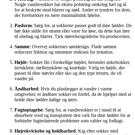
Nogle vandresokker har ekstra polstring omkring hæl og tå
for at beskytte mod blærer og stød. Andre er tyndere for dem,
der foretrækker en mere minimalistisk følelse.
Pasform
: Sørg for, at sokkerne passer godt til dine fødder. De
bør ikke sidde for stramt eller være for løse, da dette kan føre
til ubehag og blærer. Tjek størrelsesguiderne fra producenten.
Sømme
: Overvej sokkernes sømdesign. Flade sømme
reducerer friktion og minimere risikoen for irritation.
Højde
: Sokker fås i forskellige højder, herunder ankelsokker,
lavtskårne, mellemskårne og knæhøje. Vælg en højde, der
passer til dine støvler eller sko og den type terræn, du vil
vandre på.
Åndbarhed
: Hvis du planlægger at vandre i varme
omgivelser, er åndbare sokker en fordel, da de hjælper med at
holde dine fødder kølige og tørre.
Fugtoptagelse
: Sørg for, at vandresokker er i stand til at
absorbere sved og transportere den væk fra dine fødder for at
forhindre fugtrelaterede problemer som vabler og fodlugt.
Højrekvickelse og holdbarhed
: Kig efter sokker med