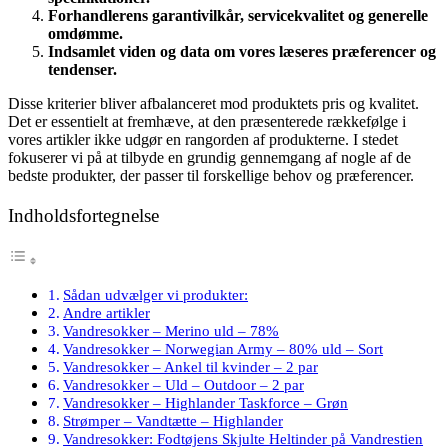
Forhandlerens garantivilkår, servicekvalitet og generelle
omdømme.
Indsamlet viden og data om vores læseres præferencer og
tendenser.
Disse kriterier bliver afbalanceret mod produktets pris og kvalitet.
Det er essentielt at fremhæve, at den præsenterede rækkefølge i
vores artikler ikke udgør en rangorden af produkterne. I stedet
fokuserer vi på at tilbyde en grundig gennemgang af nogle af de
bedste produkter, der passer til forskellige behov og præferencer.
Indholdsfortegnelse
Sådan udvælger vi produkter:
Andre artikler
Vandresokker – Merino uld – 78%
Vandresokker – Norwegian Army – 80% uld – Sort
Vandresokker – Ankel til kvinder – 2 par
Vandresokker – Uld – Outdoor – 2 par
Vandresokker – Highlander Taskforce – Grøn
Strømper – Vandtætte – Highlander
Vandresokker: Fodtøjens Skjulte Heltinder på Vandrestien