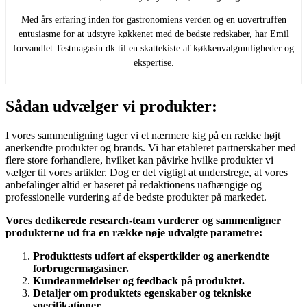
Med års erfaring inden for gastronomiens verden og en uovertruffen
entusiasme for at udstyre køkkenet med de bedste redskaber, har Emil
forvandlet Testmagasin.dk til en skattekiste af køkkenvalgmuligheder og
ekspertise.
Sådan udvælger vi produkter:
I vores sammenligning tager vi et nærmere kig på en række højt
anerkendte produkter og brands. Vi har etableret partnerskaber med
flere store forhandlere, hvilket kan påvirke hvilke produkter vi
vælger til vores artikler. Dog er det vigtigt at understrege, at vores
anbefalinger altid er baseret på redaktionens uafhængige og
professionelle vurdering af de bedste produkter på markedet.
Vores dedikerede research-team vurderer og sammenligner
produkterne ud fra en række nøje udvalgte parametre:
Produkttests udført af ekspertkilder og anerkendte
forbrugermagasiner.
Kundeanmeldelser og feedback på produktet.
Detaljer om produktets egenskaber og tekniske
specifikationer.