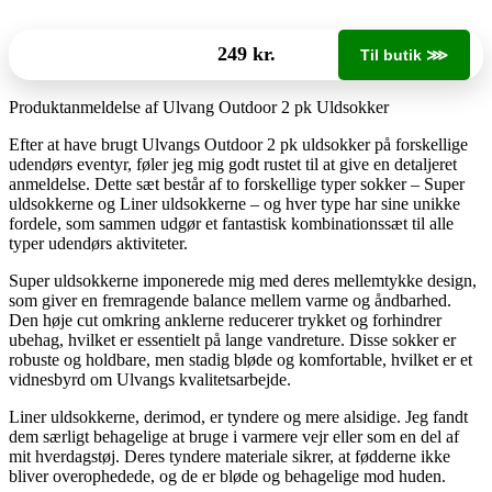
249 kr.
Til butik ⋙
Produktanmeldelse af Ulvang Outdoor 2 pk Uldsokker
Efter at have brugt Ulvangs Outdoor 2 pk uldsokker på forskellige
udendørs eventyr, føler jeg mig godt rustet til at give en detaljeret
anmeldelse. Dette sæt består af to forskellige typer sokker – Super
uldsokkerne og Liner uldsokkerne – og hver type har sine unikke
fordele, som sammen udgør et fantastisk kombinationssæt til alle
typer udendørs aktiviteter.
Super uldsokkerne imponerede mig med deres mellemtykke design,
som giver en fremragende balance mellem varme og åndbarhed.
Den høje cut omkring anklerne reducerer trykket og forhindrer
ubehag, hvilket er essentielt på lange vandreture. Disse sokker er
robuste og holdbare, men stadig bløde og komfortable, hvilket er et
vidnesbyrd om Ulvangs kvalitetsarbejde.
Liner uldsokkerne, derimod, er tyndere og mere alsidige. Jeg fandt
dem særligt behagelige at bruge i varmere vejr eller som en del af
mit hverdagstøj. Deres tyndere materiale sikrer, at fødderne ikke
bliver overophedede, og de er bløde og behagelige mod huden.