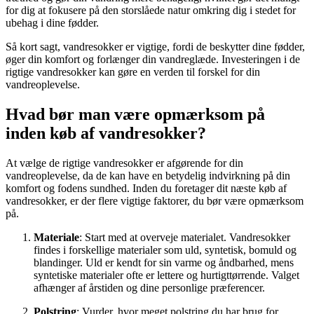
for dig at fokusere på den storslåede natur omkring dig i stedet for
ubehag i dine fødder.
Så kort sagt, vandresokker er vigtige, fordi de beskytter dine fødder,
øger din komfort og forlænger din vandreglæde. Investeringen i de
rigtige vandresokker kan gøre en verden til forskel for din
vandreoplevelse.
Hvad bør man være opmærksom på
inden køb af vandresokker?
At vælge de rigtige vandresokker er afgørende for din
vandreoplevelse, da de kan have en betydelig indvirkning på din
komfort og fodens sundhed. Inden du foretager dit næste køb af
vandresokker, er der flere vigtige faktorer, du bør være opmærksom
på.
Materiale
: Start med at overveje materialet. Vandresokker
findes i forskellige materialer som uld, syntetisk, bomuld og
blandinger. Uld er kendt for sin varme og åndbarhed, mens
syntetiske materialer ofte er lettere og hurtigttørrende. Valget
afhænger af årstiden og dine personlige præferencer.
Polstring
: Vurder, hvor meget polstring du har brug for.