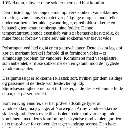
10% elastan, tilbyder disse sokker mere end blot komfort.
Den første ting, der fangede min opmærksomhed, var sokkernes
isoleringsevne. Uanset om det var på kølige morgenstunder eller
under varmere eftermiddagsvandringer, opretholdt sokkerne en
behagelig temperatur omkring mine fødder. Denne
temperaturregulerende egenskab var især bemærkelsesværdig, da
mine fødder forblev varme selv når sokkerne var blevet våde.
Polstringen ved hæl og tå er en game-changer. Dette ekstra lag stof
gør en markant forskel i forhold til at forhindre vabler – et
almindeligt problem for vandrere. Kombineret med vabelplastre,
som anbefalet, er disse sokker næsten en garanti mod de frygtede
vandretursvabler.
Designmæssigt er sokkerne i klassisk sort, hvilket gør dem alsidige
og passende til de fleste vandrestøvler og -tøj.
Størrelsesmulighederne fra S til L sikrer, at de fleste vil kunne finde
et par, der passer perfekt.
Som en ivrig vandrer, der har prøvet adskillige typer af
vandresokker, må jeg sige, at Norwegian Army vandresokkerne
skiller sig ud. Deres evne til at isolere både mod varme og kulde,
kombineret med deres komfort og beskyttelse mod vabler, gør dem
til et must-have for enhver, der tager vandring seriøst. Den høje