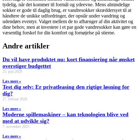
tydelig, når det kommer til formål og ydeevne. Mens almindelige
sokker er gode til daglig brug, er vandresokker skræddersyet til at
håndtere de unikke udfordringer, der opstår under vandring og
udendørs eventyr. Valget mellem de to afhænger af din aktivitet og
dine behov, men at investere i et par gode vandresokker kan gøre en
væsentlig forskel for din komfort og fornøjelse på stierne.
Andre artikler
Du vil have produktet nu: kort finansiering når ønsket
overstiger budgettet
25. juni 2026
Læs mere »
Test dig selv: Er privatleasing den rigtige løsning for
dig?
27. februar 2026
Læs mere »
Moderne spillemaskiner – kan teknologien blive ved
med at udvikle sig?
7. november 2025
Læs mere »