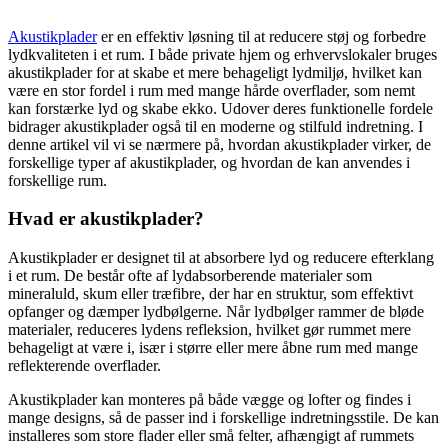
Akustikplader
er en effektiv løsning til at reducere støj og forbedre
lydkvaliteten i et rum. I både private hjem og erhvervslokaler bruges
akustikplader for at skabe et mere behageligt lydmiljø, hvilket kan
være en stor fordel i rum med mange hårde overflader, som nemt
kan forstærke lyd og skabe ekko. Udover deres funktionelle fordele
bidrager akustikplader også til en moderne og stilfuld indretning. I
denne artikel vil vi se nærmere på, hvordan akustikplader virker, de
forskellige typer af akustikplader, og hvordan de kan anvendes i
forskellige rum.
Hvad er akustikplader?
Akustikplader er designet til at absorbere lyd og reducere efterklang
i et rum. De består ofte af lydabsorberende materialer som
mineraluld, skum eller træfibre, der har en struktur, som effektivt
opfanger og dæmper lydbølgerne. Når lydbølger rammer de bløde
materialer, reduceres lydens refleksion, hvilket gør rummet mere
behageligt at være i, især i større eller mere åbne rum med mange
reflekterende overflader.
Akustikplader kan monteres på både vægge og lofter og findes i
mange designs, så de passer ind i forskellige indretningsstile. De kan
installeres som store flader eller små felter, afhængigt af rummets