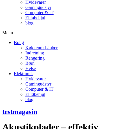
Hvidevarer
Gamingudstyr
Computer & IT
El løbehjul
blog
Menu
Bolig
Køkkenredskaber
Indretning
Rengøring
Børn
Helse
Elektronik
Hvidevarer
Gamingudstyr
Computer & IT
El løbehjul
blog
testmagasin
Akustikplader – effektiv