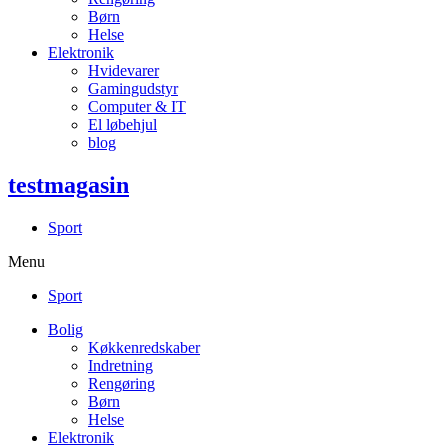
Børn
Helse
Elektronik
Hvidevarer
Gamingudstyr
Computer & IT
El løbehjul
blog
testmagasin
Sport
Menu
Sport
Bolig
Køkkenredskaber
Indretning
Rengøring
Børn
Helse
Elektronik