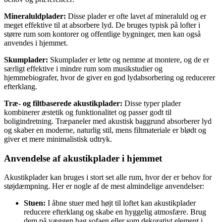
Mineraluldplader:
Disse plader er ofte lavet af mineraluld og er
meget effektive til at absorbere lyd. De bruges typisk på lofter i
større rum som kontorer og offentlige bygninger, men kan også
anvendes i hjemmet.
Skumplader:
Skumplader er lette og nemme at montere, og de er
særligt effektive i mindre rum som musikstudier og
hjemmebiografer, hvor de giver en god lydabsorbering og reducerer
efterklang.
Træ- og filtbaserede akustikplader:
Disse typer plader
kombinerer æstetik og funktionalitet og passer godt til
boligindretning. Træpaneler med akustisk baggrund absorberer lyd
og skaber en moderne, naturlig stil, mens filtmateriale er blødt og
giver et mere minimalistisk udtryk.
Anvendelse af akustikplader i hjemmet
Akustikplader kan bruges i stort set alle rum, hvor der er behov for
støjdæmpning. Her er nogle af de mest almindelige anvendelser:
Stuen:
I åbne stuer med højt til loftet kan akustikplader
reducere efterklang og skabe en hyggelig atmosfære. Brug
dem på væggen bag sofaen eller som dekorativt element i