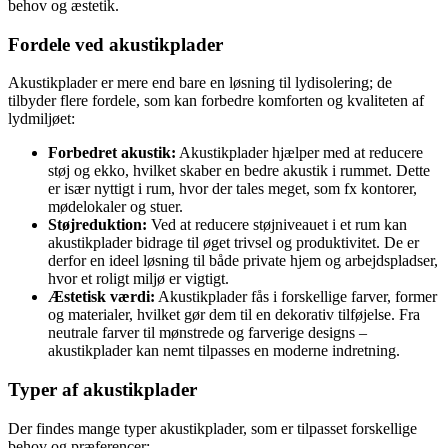
behov og æstetik.
Fordele ved akustikplader
Akustikplader er mere end bare en løsning til lydisolering; de
tilbyder flere fordele, som kan forbedre komforten og kvaliteten af
lydmiljøet:
Forbedret akustik:
Akustikplader hjælper med at reducere
støj og ekko, hvilket skaber en bedre akustik i rummet. Dette
er især nyttigt i rum, hvor der tales meget, som fx kontorer,
mødelokaler og stuer.
Støjreduktion:
Ved at reducere støjniveauet i et rum kan
akustikplader bidrage til øget trivsel og produktivitet. De er
derfor en ideel løsning til både private hjem og arbejdspladser,
hvor et roligt miljø er vigtigt.
Æstetisk værdi:
Akustikplader fås i forskellige farver, former
og materialer, hvilket gør dem til en dekorativ tilføjelse. Fra
neutrale farver til mønstrede og farverige designs –
akustikplader kan nemt tilpasses en moderne indretning.
Typer af akustikplader
Der findes mange typer akustikplader, som er tilpasset forskellige
behov og præferencer: