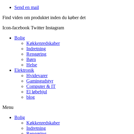
Videre
Send en mail
til
Find viden om produktet inden du køber det
indhold
Icon-facebook
Twitter
Instagram
Bolig
Køkkenredskaber
Indretning
Rengøring
Børn
Helse
Elektronik
Hvidevarer
Gamingudstyr
Computer & IT
El løbehjul
blog
Menu
Bolig
Køkkenredskaber
Indretning
Rengøring