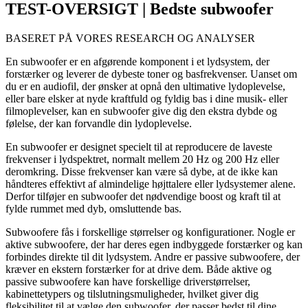
TEST-OVERSIGT | Bedste subwoofer
BASERET PÅ VORES RESEARCH OG ANALYSER
En subwoofer er en afgørende komponent i et lydsystem, der
forstærker og leverer de dybeste toner og basfrekvenser. Uanset om
du er en audiofil, der ønsker at opnå den ultimative lydoplevelse,
eller bare elsker at nyde kraftfuld og fyldig bas i dine musik- eller
filmoplevelser, kan en subwoofer give dig den ekstra dybde og
følelse, der kan forvandle din lydoplevelse.
En subwoofer er designet specielt til at reproducere de laveste
frekvenser i lydspektret, normalt mellem 20 Hz og 200 Hz eller
deromkring. Disse frekvenser kan være så dybe, at de ikke kan
håndteres effektivt af almindelige højttalere eller lydsystemer alene.
Derfor tilføjer en subwoofer det nødvendige boost og kraft til at
fylde rummet med dyb, omsluttende bas.
Subwoofere fås i forskellige størrelser og konfigurationer. Nogle er
aktive subwoofere, der har deres egen indbyggede forstærker og kan
forbindes direkte til dit lydsystem. Andre er passive subwoofere, der
kræver en ekstern forstærker for at drive dem. Både aktive og
passive subwoofere kan have forskellige driverstørrelser,
kabinettetypers og tilslutningsmuligheder, hvilket giver dig
fleksibilitet til at vælge den subwoofer, der passer bedst til dine