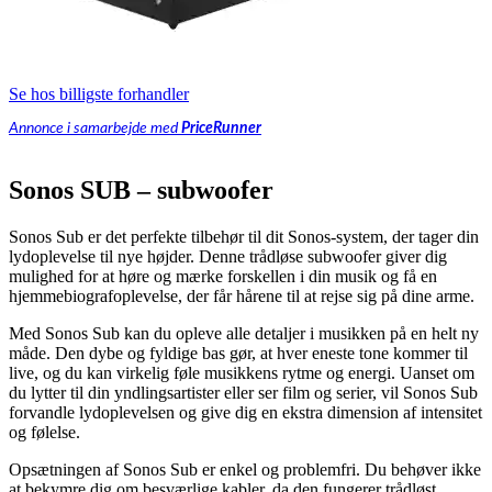
Se hos billigste forhandler
Annonce i samarbejde med
PriceRunner
Sonos SUB – subwoofer
Sonos Sub er det perfekte tilbehør til dit Sonos-system, der tager din
lydoplevelse til nye højder. Denne trådløse subwoofer giver dig
mulighed for at høre og mærke forskellen i din musik og få en
hjemmebiografoplevelse, der får hårene til at rejse sig på dine arme.
Med Sonos Sub kan du opleve alle detaljer i musikken på en helt ny
måde. Den dybe og fyldige bas gør, at hver eneste tone kommer til
live, og du kan virkelig føle musikkens rytme og energi. Uanset om
du lytter til din yndlingsartister eller ser film og serier, vil Sonos Sub
forvandle lydoplevelsen og give dig en ekstra dimension af intensitet
og følelse.
Opsætningen af Sonos Sub er enkel og problemfri. Du behøver ikke
at bekymre dig om besværlige kabler, da den fungerer trådløst