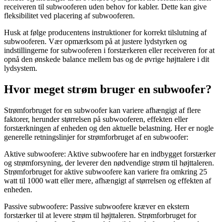
receiveren til subwooferen uden behov for kabler. Dette kan give
fleksibilitet ved placering af subwooferen.
Husk at følge producentens instruktioner for korrekt tilslutning af
subwooferen. Vær opmærksom på at justere lydstyrken og
indstillingerne for subwooferen i forstærkeren eller receiveren for at
opnå den ønskede balance mellem bas og de øvrige højttalere i dit
lydsystem.
Hvor meget strøm bruger en subwoofer?
Strømforbruget for en subwoofer kan variere afhængigt af flere
faktorer, herunder størrelsen på subwooferen, effekten eller
forstærkningen af ​​enheden og den aktuelle belastning. Her er nogle
generelle retningslinjer for strømforbruget af en subwoofer:
Aktive subwoofere: Aktive subwoofere har en indbygget forstærker
og strømforsyning, der leverer den nødvendige strøm til højttaleren.
Strømforbruget for aktive subwoofere kan variere fra omkring 25
watt til 1000 watt eller mere, afhængigt af størrelsen og effekten af ​​
enheden.
Passive subwoofere: Passive subwoofere kræver en ekstern
forstærker til at levere strøm til højttaleren. Strømforbruget for