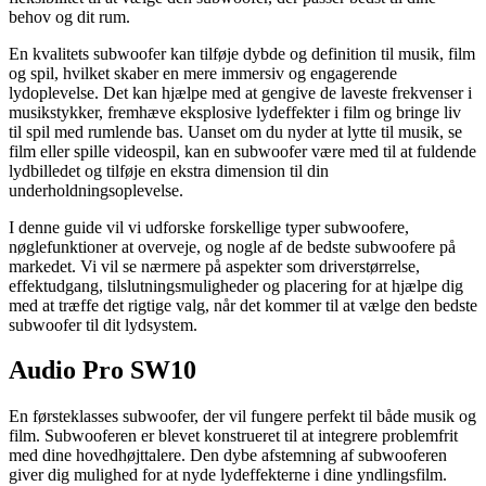
behov og dit rum.
En kvalitets subwoofer kan tilføje dybde og definition til musik, film
og spil, hvilket skaber en mere immersiv og engagerende
lydoplevelse. Det kan hjælpe med at gengive de laveste frekvenser i
musikstykker, fremhæve eksplosive lydeffekter i film og bringe liv
til spil med rumlende bas. Uanset om du nyder at lytte til musik, se
film eller spille videospil, kan en subwoofer være med til at fuldende
lydbilledet og tilføje en ekstra dimension til din
underholdningsoplevelse.
I denne guide vil vi udforske forskellige typer subwoofere,
nøglefunktioner at overveje, og nogle af de bedste subwoofere på
markedet. Vi vil se nærmere på aspekter som driverstørrelse,
effektudgang, tilslutningsmuligheder og placering for at hjælpe dig
med at træffe det rigtige valg, når det kommer til at vælge den bedste
subwoofer til dit lydsystem.
Audio Pro SW10
En førsteklasses subwoofer, der vil fungere perfekt til både musik og
film. Subwooferen er blevet konstrueret til at integrere problemfrit
med dine hovedhøjttalere. Den dybe afstemning af subwooferen
giver dig mulighed for at nyde lydeffekterne i dine yndlingsfilm.