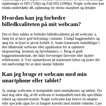
opløsninger er HD (720p) og Full HD (1080p). Nogle webcams kan
endda understøtte 4K-opløsning for ekstra skarphed og detaljer.
Hvordan kan jeg forbedre
billedkvaliteten på mit webcam?
Der er flere måder at forbedre billedkvaliteten på dit webcam: a.
Sørg for at have god belysning i rummet. Undgå baggrundslys og
sørg for, at lyset er jævnt fordelt. b. Juster kameraets indstillinger i
den tilhørende software eller applikation for at optimere
eksponering, kontrast og farvebalance. c. Brug et godt
baggrundsmateriale, der ikke forvrænger farverne eller skaber
refleksioner. d. Vær opmærksom på kameraets fokus og juster det
om nødvendigt for at sikre skarpe billeder.
Kan jeg bruge et webcam med min
smartphone eller tablet?
Ja, mange webcams er kompatible med smartphones og tablets. Du
skal dog sikre dig, at dit webcam er kompatibelt med din specifikke
enhed og operativsystem. Nogle webcams kan kræve en adapter
eller specielle apps for at fungere korrekt med mobile enheder. Læs