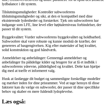
lydbalance i dit system.
Tilslutningsmuligheder: Kontroller subwooferens
tilslutningsmuligheder og sikr, at den er kompatibel med dine
eksisterende lydenheder og forstærker. Tjek om subwooferen har
indgange som LFE, line level eller højttalerniveau forbindelser, der
passer til dit system.
Byggekvalitet: Vurder subwooferens byggekvalitet og holdbarhed.
Subwoofere skal være robuste og kunne modstå de kræfter, der
genereres af basgengivelsen. Kig efter materialer af høj kvalitet,
solid konstruktion og god håndværk.
Anmeldelser og anbefalinger: Gennemgå anmeldelser og
anbefalinger fra pålidelige kilder og brugere for at få et indblik i
subwooferens ydeevne, pålidelighed og kvalitet. Dette kan hjælpe
dig med at træffe et informeret valg.
Husk at fastlægge dit budget og sammenligne forskellige modeller
og mærker inden for dine prisrammer. Ved at tage hensyn til disse
faktorer kan du vælge en subwoofer, der passer til dine specifikke
behov og skaber en mere fuldendt lydoplevelse.
Læs også: