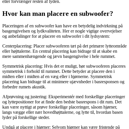
eller forvrænger resten af lyden.
Hvor kan man placere en subwoofer?
Placeringen af en subwoofer kan have en betydelig indvirkning på
basgengivelsen og lydkvaliteten. Her er nogle vigtige overvejelser
og anbefalinger for at placere en subwoofer i dit lydsystem:
Centerplacering: Placer subwooferen tæt på det primære lytteområde
eller højttalerne. En central placering kan bidrage til at skabe en
mere sammenhængende og jævn basgengivelse i hele rummet.
Symmetrisk placering: Hvis det er muligt, bør subwooferen placeres
symmetrisk i forhold til rummet. Dette betyder at placere den i
midten eller i midten af en væg eller i hjørnerne. Symmetrisk
placering kan bidrage til at minimere ujævnheder i basresponsen og
forbedre rumets akustik.
Afprøvning og justering: Eksperimentér med forskellige placeringer
og lyttepositioner for at finde den bedste basrespons i dit rum. Det
kan være nyttigt at prøve forskellige placeringer, såsom hjørner,
langs vægge eller nær hovedhøjttalerne, og lytte til, hvordan basen
lyder på forskellige steder.
Undgå at placere i hjørner: Selvom hjørner kan være fristende på