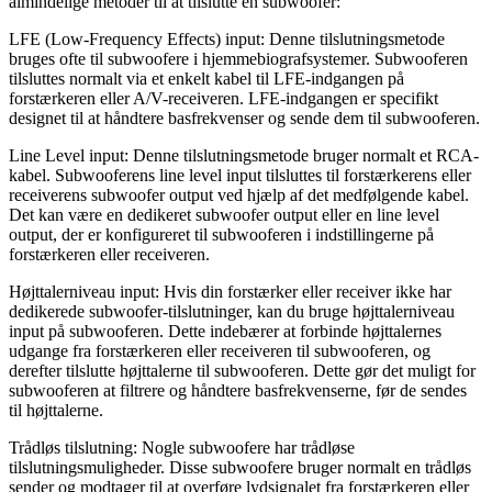
almindelige metoder til at tilslutte en subwoofer:
LFE (Low-Frequency Effects) input: Denne tilslutningsmetode
bruges ofte til subwoofere i hjemmebiografsystemer. Subwooferen
tilsluttes normalt via et enkelt kabel til LFE-indgangen på
forstærkeren eller A/V-receiveren. LFE-indgangen er specifikt
designet til at håndtere basfrekvenser og sende dem til subwooferen.
Line Level input: Denne tilslutningsmetode bruger normalt et RCA-
kabel. Subwooferens line level input tilsluttes til forstærkerens eller
receiverens subwoofer output ved hjælp af det medfølgende kabel.
Det kan være en dedikeret subwoofer output eller en line level
output, der er konfigureret til subwooferen i indstillingerne på
forstærkeren eller receiveren.
Højttalerniveau input: Hvis din forstærker eller receiver ikke har
dedikerede subwoofer-tilslutninger, kan du bruge højttalerniveau
input på subwooferen. Dette indebærer at forbinde højttalernes
udgange fra forstærkeren eller receiveren til subwooferen, og
derefter tilslutte højttalerne til subwooferen. Dette gør det muligt for
subwooferen at filtrere og håndtere basfrekvenserne, før de sendes
til højttalerne.
Trådløs tilslutning: Nogle subwoofere har trådløse
tilslutningsmuligheder. Disse subwoofere bruger normalt en trådløs
sender og modtager til at overføre lydsignalet fra forstærkeren eller