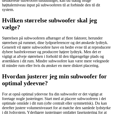
dedikerede subwoofer-tilslutninger, kan du stadig bruge
højttalerniveau input på subwooferen til at forbinde den til dit
system.
Hvilken størrelse subwoofer skal jeg
vælge?
Størrelsen på subwooferen afhænger af flere faktorer, herunder
størrelsen på rummet, dine lydpræferencer og det ønskede lydtryk.
Generelt vil større subwoofere have en bedre evne til at reproducere
dybere basfrekvenser og producere højere lydtryk. Men det er
vigtigt at afveje størrelsen i forhold til den tilgængelige plads og
æstetikken i dit rum. Mindre subwoofere kan være mere velegnede
til mindre rum eller hvis du ønsker en mere diskret placering.
Hvordan justerer jeg min subwoofer for
optimal ydeevne?
For at opnå optimal ydeevne fra din subwoofer er det vigtigt at
foretage nogle justeringer. Start med at placere subwooferen i det
optimale område i dit rum (ofte centralt eller symmetrisk). Du kan
derefter justere volumeniveauet for at matche den samlede lydstyrke
i dit lydsystem. Yderligere justeringer omfatter fasejustering for at