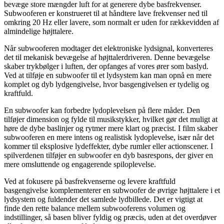
bevæge store mængder luft for at generere dybe basfrekvenser.
Subwooferen er konstrueret til at håndtere lave frekvenser ned til
omkring 20 Hz eller lavere, som normalt er uden for rækkevidden af
​​almindelige højttalere.
Når subwooferen modtager det elektroniske lydsignal, konverteres
det til mekanisk bevægelse af højttalerdriveren. Denne bevægelse
skaber trykbølger i luften, der opfanges af vores ører som baslyd.
Ved at tilføje en subwoofer til et lydsystem kan man opnå en mere
komplet og dyb lydgengivelse, hvor basgengivelsen er tydelig og
kraftfuld.
En subwoofer kan forbedre lydoplevelsen på flere måder. Den
tilføjer dimension og fylde til musikstykker, hvilket gør det muligt at
høre de dybe baslinjer og rytmer mere klart og præcist. I film skaber
subwooferen en mere intens og realistisk lydoplevelse, især når det
kommer til eksplosive lydeffekter, dybe rumler eller actionscener. I
spilverdenen tilføjer en subwoofer en dyb basrespons, der giver en
mere omsluttende og engagerende spiloplevelse.
Ved at fokusere på basfrekvenserne og levere kraftfuld
basgengivelse komplementerer en subwoofer de øvrige højttalere i et
lydsystem og fuldender det samlede lydbillede. Det er vigtigt at
finde den rette balance mellem subwooferens volumen og
indstillinger, så basen bliver fyldig og præcis, uden at det overdøver