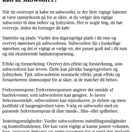
Når du overvejer at købe en subwoofer, er der flere vigtige faktorer
at være opmærksom på for at sikre, at du vælger den rigtige
subwoofer til dine behov og lydsystem. Her er nogle ting, du bør
overveje, inden du foretager dit køb:
Størrelse og plads: Vurder den tilgængelige plads i dit rum og
overvej størrelsen på subwooferen. Subwoofere fås i forskellige
størrelser, og det er vigtigt at vælge en, der passer godt ind i dit rum
og din eksisterende højttaleropsætning.
Effekt og forstærkning: Overvej den effekt og forstærkning, som
subwooferen kan levere. Dette kan påvirke basgengivelsen og
lydstyrken. Tjek subwooferens nominelle effekt, peak effekt og
forstærkerens strømoutput for at sikre, at de matcher dit behov.
Frekvensrespons: Frekvensresponsen angiver det område af
basfrekvenser, som subwooferen kan gengive. Jo lavere
frekvensområde, subwooferen kan reproducere, jo dybere og mere
kraftfuld vil basgengivelsen være. Vælg en subwoofer med en
passende frekvensrespons til dine musik-, film- eller spilbehov.
Justeringsmuligheder: Vurder subwooferens indstillingsmuligheder
og kontrolfunktioner. Det kan være vigtigt at kunne justere volumen,
fase, crossover-frekvens og andre parametre for at opnå den ønskede