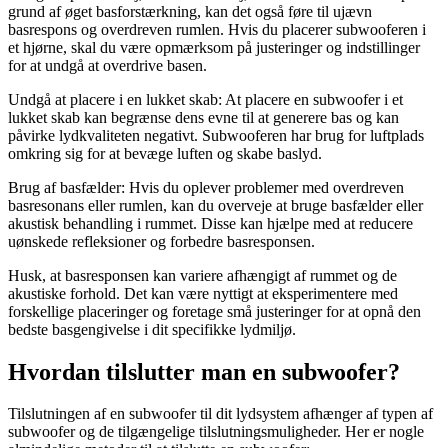
grund af øget basforstærkning, kan det også føre til ujævn
basrespons og overdreven rumlen. Hvis du placerer subwooferen i
et hjørne, skal du være opmærksom på justeringer og indstillinger
for at undgå at overdrive basen.
Undgå at placere i en lukket skab: At placere en subwoofer i et
lukket skab kan begrænse dens evne til at generere bas og kan
påvirke lydkvaliteten negativt. Subwooferen har brug for luftplads
omkring sig for at bevæge luften og skabe baslyd.
Brug af basfælder: Hvis du oplever problemer med overdreven
basresonans eller rumlen, kan du overveje at bruge basfælder eller
akustisk behandling i rummet. Disse kan hjælpe med at reducere
uønskede refleksioner og forbedre basresponsen.
Husk, at basresponsen kan variere afhængigt af rummet og de
akustiske forhold. Det kan være nyttigt at eksperimentere med
forskellige placeringer og foretage små justeringer for at opnå den
bedste basgengivelse i dit specifikke lydmiljø.
Hvordan tilslutter man en subwoofer?
Tilslutningen af en subwoofer til dit lydsystem afhænger af typen af
subwoofer og de tilgængelige tilslutningsmuligheder. Her er nogle