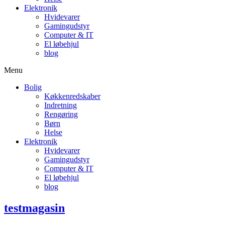
Elektronik
Hvidevarer
Gamingudstyr
Computer & IT
El løbehjul
blog
Menu
Bolig
Køkkenredskaber
Indretning
Rengøring
Børn
Helse
Elektronik
Hvidevarer
Gamingudstyr
Computer & IT
El løbehjul
blog
testmagasin