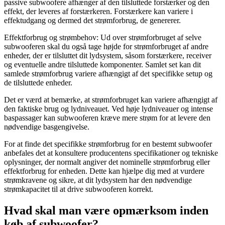
passive subwoofere afhænger af den tilsluttede forstærker og den
effekt, der leveres af forstærkeren. Forstærkere kan variere i
effektudgang og dermed det strømforbrug, de genererer.
Effektforbrug og strømbehov: Ud over strømforbruget af selve
subwooferen skal du også tage højde for strømforbruget af andre
enheder, der er tilsluttet dit lydsystem, såsom forstærkere, receiver
og eventuelle andre tilsluttede komponenter. Samlet set kan dit
samlede strømforbrug variere afhængigt af det specifikke setup og
de tilsluttede enheder.
Det er værd at bemærke, at strømforbruget kan variere afhængigt af
den faktiske brug og lydniveauet. Ved høje lydniveauer og intense
baspassager kan subwooferen kræve mere strøm for at levere den
nødvendige basgengivelse.
For at finde det specifikke strømforbrug for en bestemt subwoofer
anbefales det at konsultere producentens specifikationer og tekniske
oplysninger, der normalt angiver det nominelle strømforbrug eller
effektforbrug for enheden. Dette kan hjælpe dig med at vurdere
strømkravene og sikre, at dit lydsystem har den nødvendige
strømkapacitet til at drive subwooferen korrekt.
Hvad skal man være opmærksom inden
køb af subwoofer?