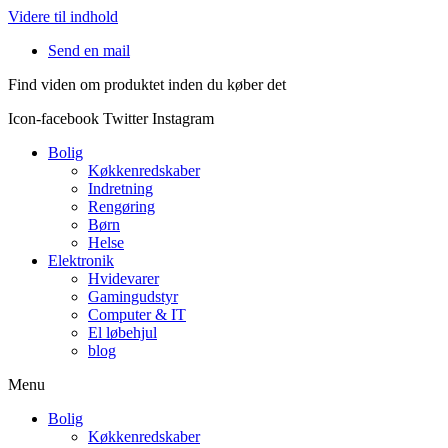
Videre til indhold
Send en mail
Find viden om produktet inden du køber det
Icon-facebook
Twitter
Instagram
Bolig
Køkkenredskaber
Indretning
Rengøring
Børn
Helse
Elektronik
Hvidevarer
Gamingudstyr
Computer & IT
El løbehjul
blog
Menu
Bolig
Køkkenredskaber