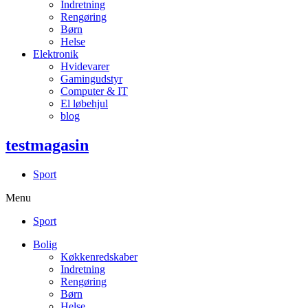
Indretning
Rengøring
Børn
Helse
Elektronik
Hvidevarer
Gamingudstyr
Computer & IT
El løbehjul
blog
testmagasin
Sport
Menu
Sport
Bolig
Køkkenredskaber
Indretning
Rengøring
Børn
Helse