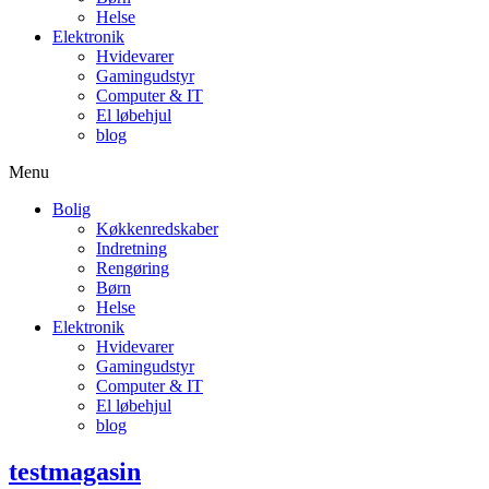
Helse
Elektronik
Hvidevarer
Gamingudstyr
Computer & IT
El løbehjul
blog
Menu
Bolig
Køkkenredskaber
Indretning
Rengøring
Børn
Helse
Elektronik
Hvidevarer
Gamingudstyr
Computer & IT
El løbehjul
blog
testmagasin