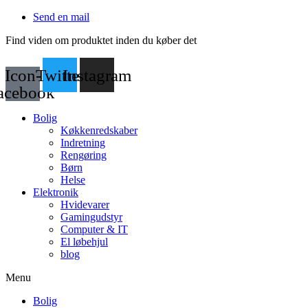
Videre
Send en mail
til
Find viden om produktet inden du køber det
indhold
Icon-
Twitter
Instagram
acebook
Bolig
Køkkenredskaber
Indretning
Rengøring
Børn
Helse
Elektronik
Hvidevarer
Gamingudstyr
Computer & IT
El løbehjul
blog
Menu
Bolig