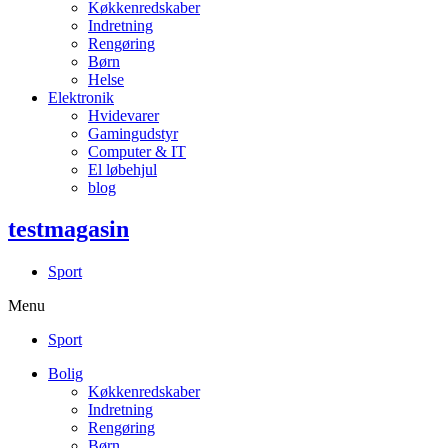
Køkkenredskaber
Indretning
Rengøring
Børn
Helse
Elektronik
Hvidevarer
Gamingudstyr
Computer & IT
El løbehjul
blog
testmagasin
Sport
Menu
Sport
Bolig
Køkkenredskaber
Indretning
Rengøring
Børn