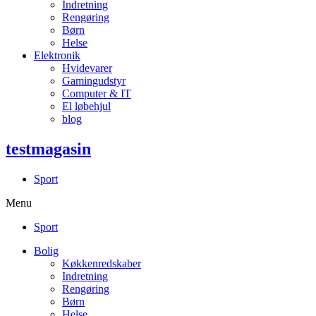
Indretning
Rengøring
Børn
Helse
Elektronik
Hvidevarer
Gamingudstyr
Computer & IT
El løbehjul
blog
testmagasin
Sport
Menu
Sport
Bolig
Køkkenredskaber
Indretning
Rengøring
Børn
Helse