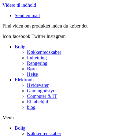
Videre til indhold
Send en mail
Find viden om produktet inden du køber det
Icon-facebook
Twitter
Instagram
Bolig
Køkkenredskaber
Indretning
Rengøring
Børn
Helse
Elektronik
Hvidevarer
Gamingudstyr
Computer & IT
El løbehjul
blog
Menu
Bolig
Køkkenredskaber