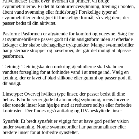
Anvendelse: Tænk over, hvordan du primært vil bruge
svømmebrillerne. Er det til konkurrencesvømning, træning i poolen,
åbent vand svømning eller fritidsbrug? Forskellige typer af
svømmebriller er designet til forskellige formål, så vælg dem, der
passer bedst til din aktivitet.
Pasform: Pasformen er afgørende for komfort og ydeevne. Sørg for,
at svømmebrillerne passer godt til din ansigtsform uden at efterlade
lækager eller skabe ubehagelige trykpunkter. Mange svømmebriller
har justerbare stropper og næsebroer, der gør det muligt at tilpasse
pasformen.
Tætning: Tætningskanten omkring øjenhullerne skal skabe en
vandtæt forsegling for at forhindre vand i at trænge ind. Vælg en
tætning, der er lavet af blød silikone eller gummi og passer godt til
dit ansigt.
Linsetype: Overvej hvilken type linser, der passer bedst til dine
behov. Klar linser er gode til almindelig svømning, mens farvede
eller tonede linser kan hjælpe med at reducere sollys eller forbedre
kontrasten. Der findes også anti-dug og UV-beskyttede linser.
Synsfelt: Et bredt synsfelt er vigtigt for at have god perifer vision
under svømning. Nogle svømmebriller har panoramalinser eller
bredere linser for at forbedre synsfeltet.