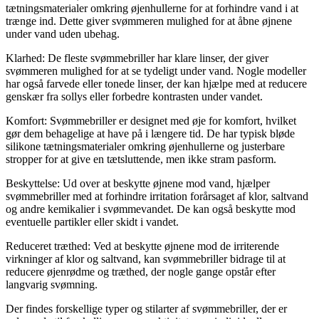
tætningsmaterialer omkring øjenhullerne for at forhindre vand i at
trænge ind. Dette giver svømmeren mulighed for at åbne øjnene
under vand uden ubehag.
Klarhed: De fleste svømmebriller har klare linser, der giver
svømmeren mulighed for at se tydeligt under vand. Nogle modeller
har også farvede eller tonede linser, der kan hjælpe med at reducere
genskær fra sollys eller forbedre kontrasten under vandet.
Komfort: Svømmebriller er designet med øje for komfort, hvilket
gør dem behagelige at have på i længere tid. De har typisk bløde
silikone tætningsmaterialer omkring øjenhullerne og justerbare
stropper for at give en tætsluttende, men ikke stram pasform.
Beskyttelse: Ud over at beskytte øjnene mod vand, hjælper
svømmebriller med at forhindre irritation forårsaget af klor, saltvand
og andre kemikalier i svømmevandet. De kan også beskytte mod
eventuelle partikler eller skidt i vandet.
Reduceret træthed: Ved at beskytte øjnene mod de irriterende
virkninger af klor og saltvand, kan svømmebriller bidrage til at
reducere øjenrødme og træthed, der nogle gange opstår efter
langvarig svømning.
Der findes forskellige typer og stilarter af svømmebriller, der er