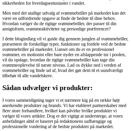
sikkerheden for hverdagsentusiaster i vandet.
Men med det utallige udvalg af svømmebriller på markedet kan det
være en udfordrende opgave at finde de bedste til dine behov.
Hvordan vælger du de rigtige svømmebriller, der passer til din
ansigtsform, svømmeaktiviteter og personlige præferencer?
I dette blogindlæg vil vi guide dig gennem junglen af svømmebriller,
præsentere de forskellige typer, funktioner og fordele ved de bedste
svømmebriller på markedet. Uanset om du er en professionel
svømmer, en motionist eller bare nyder en afslappende tur i poolen,
vil du opdage, hvordan de rigtige svømmebriller kan tage din
svømmeoplevelse til næste niveau. Lad os dykke ned i verden af
svømmebriller og finde ud af, hvad der gør dem til et uundværligt
tilbehør til alle vandelskere.
Sådan udvælger vi produkter:
I vores sammenligning tager vi et nærmere kig på en række højt
anerkendte produkter og brands. Vi har etableret partnerskaber med
flere store forhandlere, hvilket kan påvirke hvilke produkter vi
vælger til vores artikler. Dog er det vigtigt at understrege, at vores
anbefalinger altid er baseret på redaktionens uafhængige og
professionelle vurdering af de bedste produkter på markedet.