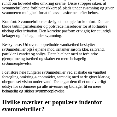
rundt om hovedet eller omkring ørerne. Disse stropper sikrer, at
svømmebrillerne forbliver sikkert på plads under svømning og giver
svømmeren mulighed for at tilpasse pasformen efter behov.
Komfort: Svømmebriller er designet med øje for komfort. De har
bløde tætningsmaterialer og polstrede næsebroer for at forhindre
ubehag eller irritation. Den korrekte pasform er vigtig for at undgå
lækager og ubehag under svømning.
Beskyttelse: Ud over at opretholde vandtæthed beskytter
svømmebriller også øjnene mod irritanter såsom klor, saltvand,
partikler i vandet og sollys. Dette hjælper med at forhindre
øjenrødme og træthed og skaber en mere behagelig
svømmeoplevelse.
I det store hele fungerer svømmebriller ved at skabe en vandtæt
forsegling omkring øjenområdet, samtidig med at de giver klar og
ubegrænset vision under vand. Dette gør dem til et uundværligt
udstyr for svømmere på alle niveauer og bidrager til en mere
behagelig og sikker svømmeoplevelse.
Hvilke mærker er populære indenfor
svømmebriller?