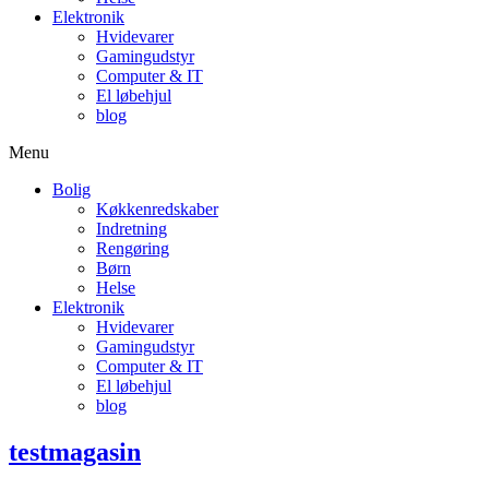
Elektronik
Hvidevarer
Gamingudstyr
Computer & IT
El løbehjul
blog
Menu
Bolig
Køkkenredskaber
Indretning
Rengøring
Børn
Helse
Elektronik
Hvidevarer
Gamingudstyr
Computer & IT
El løbehjul
blog
testmagasin