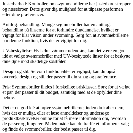
Justerbarhed: Kontroller, om svømmebrillerne har justerbare stropper
og næsebroer. Dette giver dig mulighed for at tilpasse pasformen
efter dine præferencer.
Antifog-behandling: Mange svømmebriller har en antifog-
behandling på linserne for at forhindre dugdannelse, hvilket er
vigtigt for klar vision under svømning. Sørg for, at svømmebrillerne
har denne funktion, hvis det er vigtigt for dig.
UV-beskyttelse: Hvis du svømmer udendørs, kan det være en god
idé at vælge svømmebriller med UV-beskyttede linser for at beskytte
dine øjne mod skadelige solstråler.
Design og stil: Selvom funktionalitet er vigtigst, kan du også
overveje design og stil, der passer til din smag og præference.
Pris: Svømmebriller findes i forskellige prisklasser. Sørg for at vælge
et par, der passer til dit budget, samtidig med at de opfylder dine
behov.
Det er en god idé at prøve svømmebrillerne, inden du køber dem,
hvis det er muligt, eller at læse anmeldelser og undersøge
produktbeskrivelser online for at få mere information om, hvordan
de passer og fungerer. På den måde kan du træffe et informeret valg
og finde de svømmebriller, der bedst passer til dig.