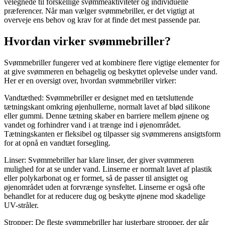
velegnede til forskellige svømmeaktiviteter og individuelle
præferencer. Når man vælger svømmebriller, er det vigtigt at
overveje ens behov og krav for at finde det mest passende par.
Hvordan virker svømmebriller?
Svømmebriller fungerer ved at kombinere flere vigtige elementer for
at give svømmeren en behagelig og beskyttet oplevelse under vand.
Her er en oversigt over, hvordan svømmebriller virker:
Vandtæthed: Svømmebriller er designet med en tætsluttende
tætningskant omkring øjenhullerne, normalt lavet af blød silikone
eller gummi. Denne tætning skaber en barriere mellem øjnene og
vandet og forhindrer vand i at trænge ind i øjenområdet.
Tætningskanten er fleksibel og tilpasser sig svømmerens ansigtsform
for at opnå en vandtæt forsegling.
Linser: Svømmebriller har klare linser, der giver svømmeren
mulighed for at se under vand. Linserne er normalt lavet af plastik
eller polykarbonat og er formet, så de passer til ansigtet og
øjenområdet uden at forvrænge synsfeltet. Linserne er også ofte
behandlet for at reducere dug og beskytte øjnene mod skadelige
UV-stråler.
Stropper: De fleste svømmebriller har justerbare stropper, der går