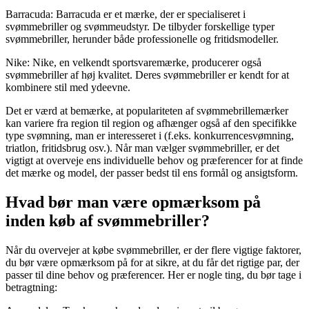
Barracuda: Barracuda er et mærke, der er specialiseret i
svømmebriller og svømmeudstyr. De tilbyder forskellige typer
svømmebriller, herunder både professionelle og fritidsmodeller.
Nike: Nike, en velkendt sportsvaremærke, producerer også
svømmebriller af høj kvalitet. Deres svømmebriller er kendt for at
kombinere stil med ydeevne.
Det er værd at bemærke, at populariteten af ​​svømmebrillemærker
kan variere fra region til region og afhænger også af den specifikke
type svømning, man er interesseret i (f.eks. konkurrencesvømning,
triatlon, fritidsbrug osv.). Når man vælger svømmebriller, er det
vigtigt at overveje ens individuelle behov og præferencer for at finde
det mærke og model, der passer bedst til ens formål og ansigtsform.
Hvad bør man være opmærksom på
inden køb af svømmebriller?
Når du overvejer at købe svømmebriller, er der flere vigtige faktorer,
du bør være opmærksom på for at sikre, at du får det rigtige par, der
passer til dine behov og præferencer. Her er nogle ting, du bør tage i
betragtning: