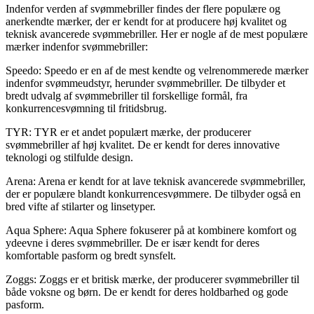
Indenfor verden af svømmebriller findes der flere populære og
anerkendte mærker, der er kendt for at producere høj kvalitet og
teknisk avancerede svømmebriller. Her er nogle af de mest populære
mærker indenfor svømmebriller:
Speedo: Speedo er en af de mest kendte og velrenommerede mærker
indenfor svømmeudstyr, herunder svømmebriller. De tilbyder et
bredt udvalg af svømmebriller til forskellige formål, fra
konkurrencesvømning til fritidsbrug.
TYR: TYR er et andet populært mærke, der producerer
svømmebriller af høj kvalitet. De er kendt for deres innovative
teknologi og stilfulde design.
Arena: Arena er kendt for at lave teknisk avancerede svømmebriller,
der er populære blandt konkurrencesvømmere. De tilbyder også en
bred vifte af stilarter og linsetyper.
Aqua Sphere: Aqua Sphere fokuserer på at kombinere komfort og
ydeevne i deres svømmebriller. De er især kendt for deres
komfortable pasform og bredt synsfelt.
Zoggs: Zoggs er et britisk mærke, der producerer svømmebriller til
både voksne og børn. De er kendt for deres holdbarhed og gode
pasform.