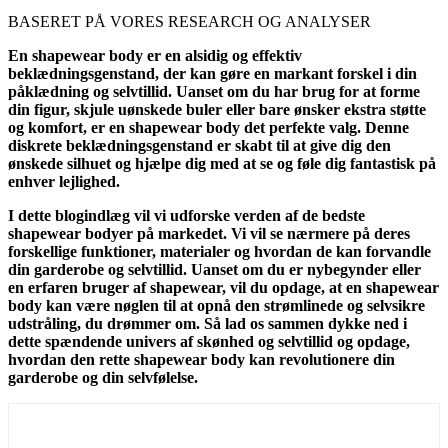
BASERET PÅ VORES RESEARCH OG ANALYSER
En shapewear body er en alsidig og effektiv
beklædningsgenstand, der kan gøre en markant forskel i din
påklædning og selvtillid. Uanset om du har brug for at forme
din figur, skjule uønskede buler eller bare ønsker ekstra støtte
og komfort, er en shapewear body det perfekte valg. Denne
diskrete beklædningsgenstand er skabt til at give dig den
ønskede silhuet og hjælpe dig med at se og føle dig fantastisk på
enhver lejlighed.
I dette blogindlæg vil vi udforske verden af de bedste
shapewear bodyer på markedet. Vi vil se nærmere på deres
forskellige funktioner, materialer og hvordan de kan forvandle
din garderobe og selvtillid. Uanset om du er nybegynder eller
en erfaren bruger af shapewear, vil du opdage, at en shapewear
body kan være nøglen til at opnå den strømlinede og selvsikre
udstråling, du drømmer om. Så lad os sammen dykke ned i
dette spændende univers af skønhed og selvtillid og opdage,
hvordan den rette shapewear body kan revolutionere din
garderobe og din selvfølelse.