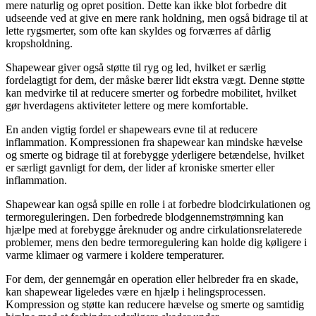
mere naturlig og opret position. Dette kan ikke blot forbedre dit
udseende ved at give en mere rank holdning, men også bidrage til at
lette rygsmerter, som ofte kan skyldes og forværres af dårlig
kropsholdning.
Shapewear giver også støtte til ryg og led, hvilket er særlig
fordelagtigt for dem, der måske bærer lidt ekstra vægt. Denne støtte
kan medvirke til at reducere smerter og forbedre mobilitet, hvilket
gør hverdagens aktiviteter lettere og mere komfortable.
En anden vigtig fordel er shapewears evne til at reducere
inflammation. Kompressionen fra shapewear kan mindske hævelse
og smerte og bidrage til at forebygge yderligere betændelse, hvilket
er særligt gavnligt for dem, der lider af kroniske smerter eller
inflammation.
Shapewear kan også spille en rolle i at forbedre blodcirkulationen og
termoreguleringen. Den forbedrede blodgennemstrømning kan
hjælpe med at forebygge åreknuder og andre cirkulationsrelaterede
problemer, mens den bedre termoregulering kan holde dig køligere i
varme klimaer og varmere i koldere temperaturer.
For dem, der gennemgår en operation eller helbreder fra en skade,
kan shapewear ligeledes være en hjælp i helingsprocessen.
Kompression og støtte kan reducere hævelse og smerte og samtidig