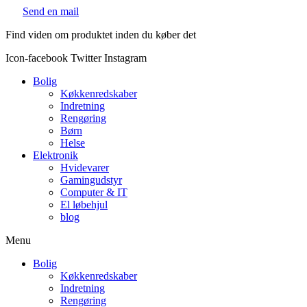
Videre
Send en mail
til
Find viden om produktet inden du køber det
indhold
Icon-facebook
Twitter
Instagram
Bolig
Køkkenredskaber
Indretning
Rengøring
Børn
Helse
Elektronik
Hvidevarer
Gamingudstyr
Computer & IT
El løbehjul
blog
Menu
Bolig
Køkkenredskaber
Indretning
Rengøring