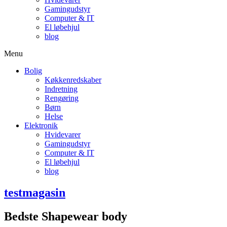
Gamingudstyr
Computer & IT
El løbehjul
blog
Menu
Bolig
Køkkenredskaber
Indretning
Rengøring
Børn
Helse
Elektronik
Hvidevarer
Gamingudstyr
Computer & IT
El løbehjul
blog
testmagasin
Bedste Shapewear body