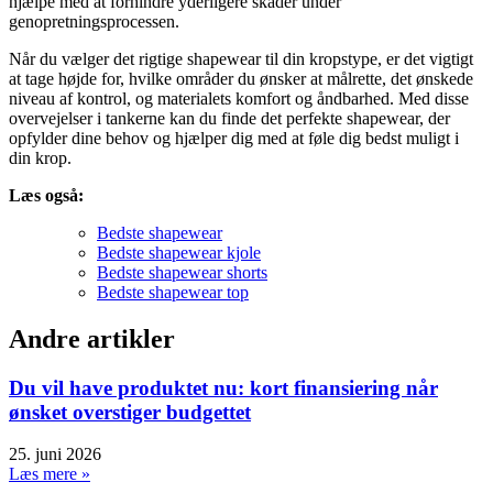
hjælpe med at forhindre yderligere skader under
genopretningsprocessen.
Når du vælger det rigtige shapewear til din kropstype, er det vigtigt
at tage højde for, hvilke områder du ønsker at målrette, det ønskede
niveau af kontrol, og materialets komfort og åndbarhed. Med disse
overvejelser i tankerne kan du finde det perfekte shapewear, der
opfylder dine behov og hjælper dig med at føle dig bedst muligt i
din krop.
Læs også:
Bedste shapewear
Bedste shapewear kjole
Bedste shapewear shorts
Bedste shapewear top
Andre artikler
Du vil have produktet nu: kort finansiering når
ønsket overstiger budgettet
25. juni 2026
Læs mere »