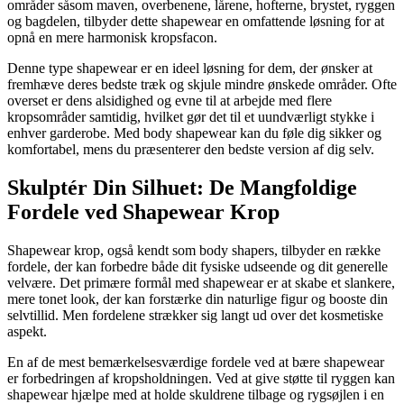
områder såsom maven, overbenene, lårene, hofterne, brystet, ryggen
og bagdelen, tilbyder dette shapewear en omfattende løsning for at
opnå en mere harmonisk kropsfacon.
Denne type shapewear er en ideel løsning for dem, der ønsker at
fremhæve deres bedste træk og skjule mindre ønskede områder. Ofte
overset er dens alsidighed og evne til at arbejde med flere
kropsområder samtidig, hvilket gør det til et uundværligt stykke i
enhver garderobe. Med body shapewear kan du føle dig sikker og
komfortabel, mens du præsenterer den bedste version af dig selv.
Skulptér Din Silhuet: De Mangfoldige
Fordele ved Shapewear Krop
Shapewear krop, også kendt som body shapers, tilbyder en række
fordele, der kan forbedre både dit fysiske udseende og dit generelle
velvære. Det primære formål med shapewear er at skabe et slankere,
mere tonet look, der kan forstærke din naturlige figur og booste din
selvtillid. Men fordelene strækker sig langt ud over det kosmetiske
aspekt.
En af de mest bemærkelsesværdige fordele ved at bære shapewear
er forbedringen af kropsholdningen. Ved at give støtte til ryggen kan
shapewear hjælpe med at holde skuldrene tilbage og rygsøjlen i en