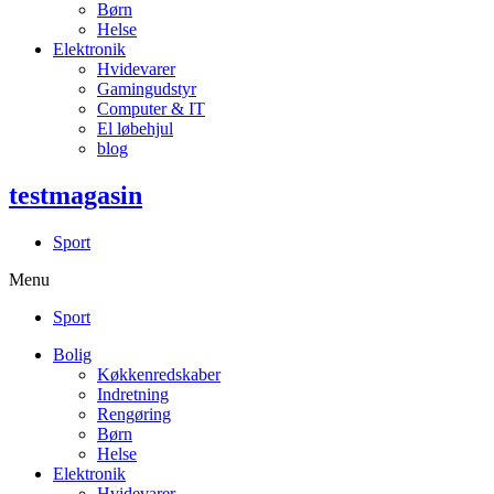
Børn
Helse
Elektronik
Hvidevarer
Gamingudstyr
Computer & IT
El løbehjul
blog
testmagasin
Sport
Menu
Sport
Bolig
Køkkenredskaber
Indretning
Rengøring
Børn
Helse
Elektronik
Hvidevarer