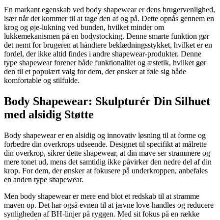
En markant egenskab ved body shapewear er dens brugervenlighed,
især når det kommer til at tage den af og på. Dette opnås gennem en
krog og øje-lukning ved bunden, hvilket minder om
lukkemekanismen på en bodystocking. Denne smarte funktion gør
det nemt for brugeren at håndtere beklædningsstykket, hvilket er en
fordel, der ikke altid findes i andre shapewear-produkter. Denne
type shapewear forener både funktionalitet og æstetik, hvilket gør
den til et populært valg for dem, der ønsker at føle sig både
komfortable og stilfulde.
Body Shapewear: Skulpturér Din Silhuet
med alsidig Støtte
Body shapewear er en alsidig og innovativ løsning til at forme og
forbedre din overkrops udseende. Designet til specifikt at målrette
din overkrop, sikrer dette shapewear, at din mave ser strammere og
mere tonet ud, mens det samtidig ikke påvirker den nedre del af din
krop. For dem, der ønsker at fokusere på underkroppen, anbefales
en anden type shapewear.
Men body shapewear er mere end blot et redskab til at stramme
maven op. Det har også evnen til at jævne love-handles og reducere
synligheden af BH-linjer på ryggen. Med sit fokus på en række