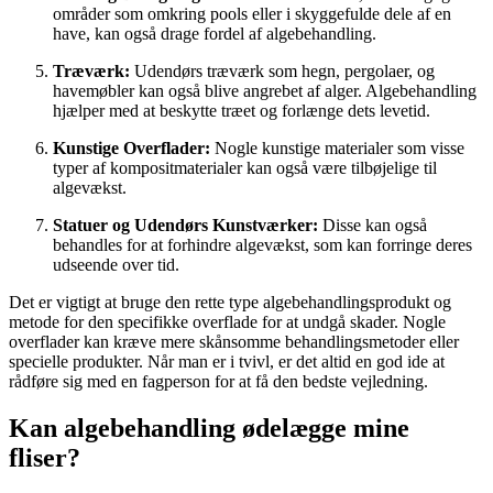
områder som omkring pools eller i skyggefulde dele af en
have, kan også drage fordel af algebehandling.
Træværk:
Udendørs træværk som hegn, pergolaer, og
havemøbler kan også blive angrebet af alger. Algebehandling
hjælper med at beskytte træet og forlænge dets levetid.
Kunstige Overflader:
Nogle kunstige materialer som visse
typer af kompositmaterialer kan også være tilbøjelige til
algevækst.
Statuer og Udendørs Kunstværker:
Disse kan også
behandles for at forhindre algevækst, som kan forringe deres
udseende over tid.
Det er vigtigt at bruge den rette type algebehandlingsprodukt og
metode for den specifikke overflade for at undgå skader. Nogle
overflader kan kræve mere skånsomme behandlingsmetoder eller
specielle produkter. Når man er i tvivl, er det altid en god ide at
rådføre sig med en fagperson for at få den bedste vejledning.
Kan algebehandling ødelægge mine
fliser?