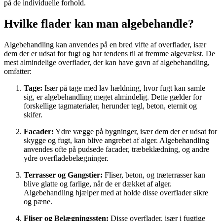
på de individuelle forhold.
Hvilke flader kan man algebehandle?
Algebehandling kan anvendes på en bred vifte af overflader, især
dem der er udsat for fugt og har tendens til at fremme algevækst. De
mest almindelige overflader, der kan have gavn af algebehandling,
omfatter:
Tage:
Især på tage med lav hældning, hvor fugt kan samle
sig, er algebehandling meget almindelig. Dette gælder for
forskellige tagmaterialer, herunder tegl, beton, eternit og
skifer.
Facader:
Ydre vægge på bygninger, især dem der er udsat for
skygge og fugt, kan blive angrebet af alger. Algebehandling
anvendes ofte på pudsede facader, træbeklædning, og andre
ydre overfladebelægninger.
Terrasser og Gangstier:
Fliser, beton, og træterrasser kan
blive glatte og farlige, når de er dækket af alger.
Algebehandling hjælper med at holde disse overflader sikre
og pæne.
Fliser og Belægningssten:
Disse overflader, især i fugtige