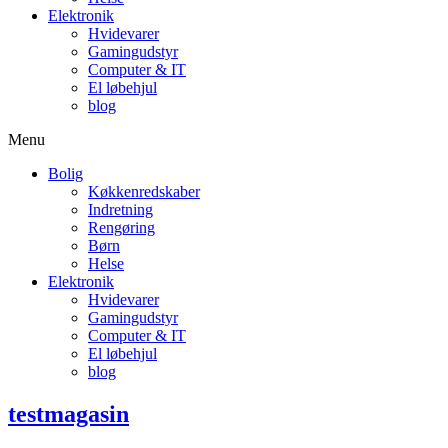
Elektronik
Hvidevarer
Gamingudstyr
Computer & IT
El løbehjul
blog
Menu
Bolig
Køkkenredskaber
Indretning
Rengøring
Børn
Helse
Elektronik
Hvidevarer
Gamingudstyr
Computer & IT
El løbehjul
blog
testmagasin