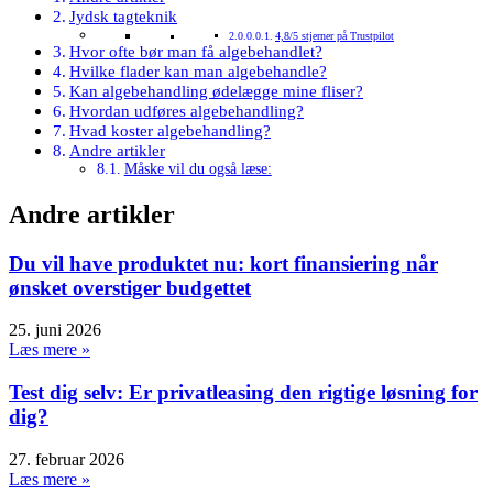
Jydsk tagteknik
4,8/5 stjerner på Trustpilot
Hvor ofte bør man få algebehandlet?
Hvilke flader kan man algebehandle?
Kan algebehandling ødelægge mine fliser?
Hvordan udføres algebehandling?
Hvad koster algebehandling?
Andre artikler
Måske vil du også læse:
Andre artikler
Du vil have produktet nu: kort finansiering når
ønsket overstiger budgettet
25. juni 2026
Læs mere »
Test dig selv: Er privatleasing den rigtige løsning for
dig?
27. februar 2026
Læs mere »