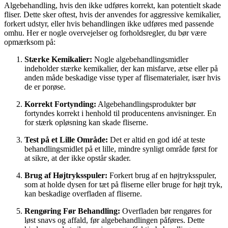
Algebehandling, hvis den ikke udføres korrekt, kan potentielt skade
fliser. Dette sker oftest, hvis der anvendes for aggressive kemikalier,
forkert udstyr, eller hvis behandlingen ikke udføres med passende
omhu. Her er nogle overvejelser og forholdsregler, du bør være
opmærksom på:
Stærke Kemikalier:
Nogle algebehandlingsmidler
indeholder stærke kemikalier, der kan misfarve, ætse eller på
anden måde beskadige visse typer af flisematerialer, især hvis
de er porøse.
Korrekt Fortynding:
Algebehandlingsprodukter bør
fortyndes korrekt i henhold til producentens anvisninger. En
for stærk opløsning kan skade fliserne.
Test på et Lille Område:
Det er altid en god idé at teste
behandlingsmidlet på et lille, mindre synligt område først for
at sikre, at der ikke opstår skader.
Brug af Højtryksspuler:
Forkert brug af en højtryksspuler,
som at holde dysen for tæt på fliserne eller bruge for højt tryk,
kan beskadige overfladen af fliserne.
Rengøring Før Behandling:
Overfladen bør rengøres for
løst snavs og affald, før algebehandlingen påføres. Dette