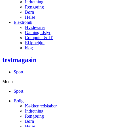
Indretning
Rengøring
Børn
Helse
Elektronik
Hvidevarer
Gamingudstyr
Computer & IT
El løbehjul
blog
testmagasin
Sport
Menu
Sport
Bolig
Køkkenredskaber
Indretning
Rengøring
Børn
Helse