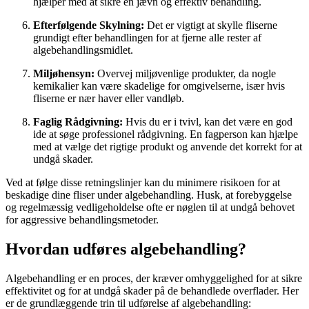
hjælper med at sikre en jævn og effektiv behandling.
Efterfølgende Skylning:
Det er vigtigt at skylle fliserne
grundigt efter behandlingen for at fjerne alle rester af
algebehandlingsmidlet.
Miljøhensyn:
Overvej miljøvenlige produkter, da nogle
kemikalier kan være skadelige for omgivelserne, især hvis
fliserne er nær haver eller vandløb.
Faglig Rådgivning:
Hvis du er i tvivl, kan det være en god
ide at søge professionel rådgivning. En fagperson kan hjælpe
med at vælge det rigtige produkt og anvende det korrekt for at
undgå skader.
Ved at følge disse retningslinjer kan du minimere risikoen for at
beskadige dine fliser under algebehandling. Husk, at forebyggelse
og regelmæssig vedligeholdelse ofte er nøglen til at undgå behovet
for aggressive behandlingsmetoder.
Hvordan udføres algebehandling?
Algebehandling er en proces, der kræver omhyggelighed for at sikre
effektivitet og for at undgå skader på de behandlede overflader. Her
er de grundlæggende trin til udførelse af algebehandling: