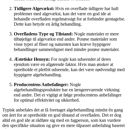
Tidligere Algevækst:
Hvis en overflade tidligere har haft
problemer med algevækst, kan det være en god ide at
behandle overfladen regelmæssigt for at forhindre gentagelse.
Dette kan betyde en årlig behandling.
Overfladens Type og Tilstand:
Nogle materialer er mere
tilbøjelige til algevækst end andre. Porøse materialer som
visse typer af fliser og natursten kan kræve hyppigere
behandlinger sammenlignet med mindre porøse materialer.
Æstetiske Hensyn:
For nogle kan udseendet af deres
ejendom være en afgørende faktor. Hvis man ønsker at
opretholde et pletfrit udseende, kan det være nødvendigt med
hyppigere algebehandling.
Producentens Anbefalinger:
Nogle
algebehandlingsprodukter har en længerevarende virkning
end andre. Det er vigtigt at følge producentens anbefalinger
for optimal effektivitet og sikkerhed.
Typisk anbefales det at få foretaget algebehandling mindst én gang
om året for at opretholde en god tilstand af overfladen. Det er dog
altid en god ide at rådføre sig med en fagperson, som kan vurdere
den specifikke situation og give en mere tilpasset anbefaling baseret