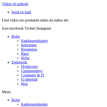
Videre til indhold
Send en mail
Find viden om produktet inden du køber det
Icon-facebook
Twitter
Instagram
Bolig
Køkkenredskaber
Indretning
Rengøring
Børn
Helse
Elektronik
Hvidevarer
Gamingudstyr
Computer & IT
El løbehjul
blog
Menu
Bolig
Køkkenredskaber