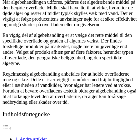
Når algebehandlingen udføres, påføres det algedræbende middel på
den berørte overflade. Midlet skal have tid til at virke, hvorefter de
døde alger og rester af midlet typisk skylles væk med vand. Det er
vigtigt at følge producentens anvisninger nøje for at sikre effektivitet
og undgå skader på overfladen eller omgivelserne.
En vigtig del af algebehandling er at vælge det rette middel til den
specifikke overflade og graden af algernes vækst. Der findes
forskellige produkter på markedet, nogle mere miljøvenlige end
andre. Valget af produkt afhænger af flere faktorer, herunder typen
af overflade, den geografiske beliggenhed, og den specifikke
algetype.
Regelmæssig algebehandling anbefales for at holde overfladerne
rene og sikre. Dette er især vigtigt i områder med høj luftfugtighed
eller i nærheden af vandkilder, hvor alger har lettere ved at vokse.
Foruden at bevare overfladens æstetik bidrager algebehandling også
til at forlænge levetiden af overfladerne, da alger kan forårsage
nedbrydning eller skader over tid.
Indholdsfortegnelse
Andre artikler