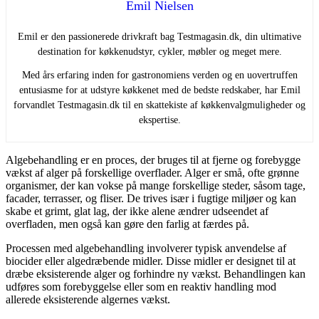
Emil Nielsen
Emil er den passionerede drivkraft bag Testmagasin.dk, din ultimative
destination for køkkenudstyr, cykler, møbler og meget mere.
Med års erfaring inden for gastronomiens verden og en uovertruffen
entusiasme for at udstyre køkkenet med de bedste redskaber, har Emil
forvandlet Testmagasin.dk til en skattekiste af køkkenvalgmuligheder og
ekspertise.
Algebehandling er en proces, der bruges til at fjerne og forebygge
vækst af alger på forskellige overflader. Alger er små, ofte grønne
organismer, der kan vokse på mange forskellige steder, såsom tage,
facader, terrasser, og fliser. De trives især i fugtige miljøer og kan
skabe et grimt, glat lag, der ikke alene ændrer udseendet af
overfladen, men også kan gøre den farlig at færdes på.
Processen med algebehandling involverer typisk anvendelse af
biocider eller algedræbende midler. Disse midler er designet til at
dræbe eksisterende alger og forhindre ny vækst. Behandlingen kan
udføres som forebyggelse eller som en reaktiv handling mod
allerede eksisterende algernes vækst.