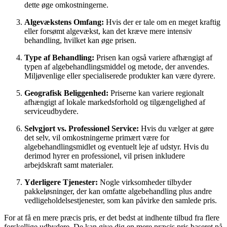
dette øge omkostningerne.
Algevækstens Omfang:
Hvis der er tale om en meget kraftig
eller forsømt algevækst, kan det kræve mere intensiv
behandling, hvilket kan øge prisen.
Type af Behandling:
Prisen kan også variere afhængigt af
typen af algebehandlingsmiddel og metode, der anvendes.
Miljøvenlige eller specialiserede produkter kan være dyrere.
Geografisk Beliggenhed:
Priserne kan variere regionalt
afhængigt af lokale markedsforhold og tilgængelighed af
serviceudbydere.
Selvgjort vs. Professionel Service:
Hvis du vælger at gøre
det selv, vil omkostningerne primært være for
algebehandlingsmidlet og eventuelt leje af udstyr. Hvis du
derimod hyrer en professionel, vil prisen inkludere
arbejdskraft samt materialer.
Yderligere Tjenester:
Nogle virksomheder tilbyder
pakkeløsninger, der kan omfatte algebehandling plus andre
vedligeholdelsestjenester, som kan påvirke den samlede pris.
For at få en mere præcis pris, er det bedst at indhente tilbud fra flere
forskellige udbydere. De kan give dig en mere præcis pris baseret på